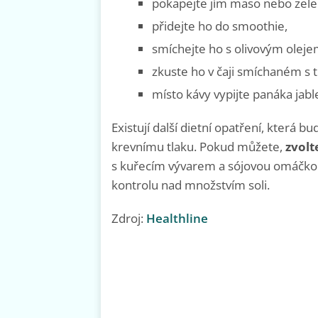
pokapejte jím maso nebo zele
přidejte ho do smoothie,
smíchejte ho s olivovým olejem 
zkuste ho v čaji smíchaném s
místo kávy vypijte panáka jab
Existují další dietní opatření, která
krevnímu tlaku. Pokud můžete,
zvol
s kuřecím vývarem a sójovou omáčkou. 
kontrolu nad množstvím soli.
Zdroj:
Healthline