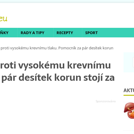
LŇKY
RADY A TIPY
RECEPTY
SPORT
proti vysokému krevnímu tlaku. Pomocník za pár desítek korun
roti vysokému krevnímu
pár desítek korun stojí za
AKT