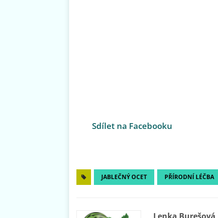
Sdílet na Facebooku
JABLEČNÝ OCET
PŘÍRODNÍ LÉČBA
Lenka Burešová