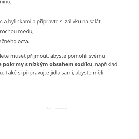
ninu,
a bylinkami a připravte si zálivku na salát,
 trochou medu,
lečného octa.
 budete muset přijmout, abyste pomohli svému
te pokrmy s nízkým obsahem sodíku
, například
Také si připravujte jídla sami, abyste měli