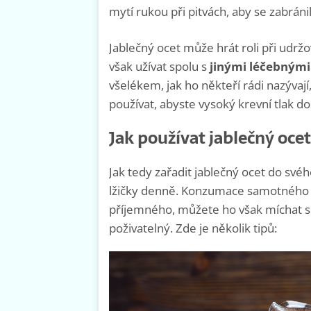
mytí rukou při pitvách, aby se zabránil
Jablečný ocet může hrát roli při udržo
však užívat spolu s
jinými léčebnými
všelékem, jak ho někteří rádi nazývají
používat, abyste vysoký krevní tlak do
Jak používat jablečný ocet
Jak tedy zařadit jablečný ocet do svéh
lžičky denně. Konzumace samotného j
příjemného, můžete ho však míchat s 
poživatelný. Zde je několik tipů: