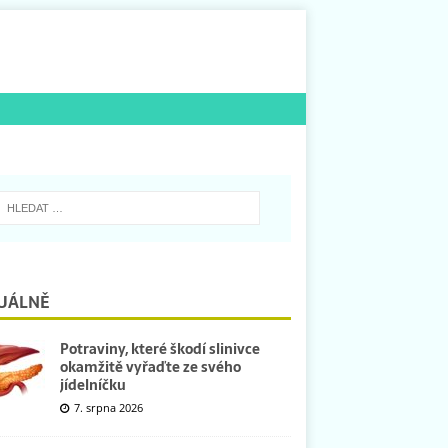
UÁLNĚ
Potraviny, které škodí slinivce
okamžitě vyřaďte ze svého
jídelníčku
7. srpna 2026