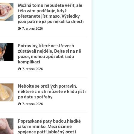
Možná tomu nebudete věřit, ale
tělo vám poděkuje, když
přestanete jíst maso. Výsledky
jsou patrné již po několika dnech
7. srpna 2026
Potraviny, které ve střevech
zůstávají nejdéle. Dejte si na ně
pozor, mohou způsobit řadu
komplikací
7. srpna 2026
Nebojte se prošlých potravin,
některé z nich můžete v klidu jíst i
po datu spotřeby
7. srpna 2026
Popraskané paty budou hladké
jako miminko. Mezi účinné
spojence patří jablečný ocet i