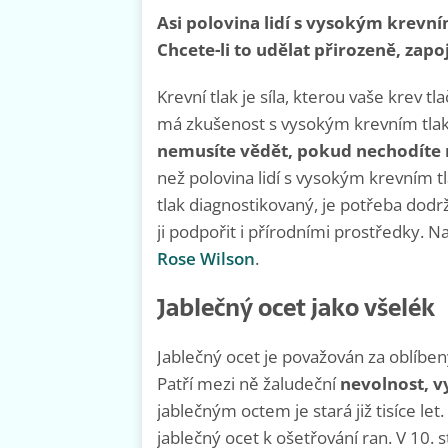
Asi polovina lidí s vysokým krevn
Chcete-li to udělat přirozeně, zapo
Krevní tlak je síla, kterou vaše krev tl
má zkušenost s vysokým krevním tlak
nemusíte vědět, pokud nechodíte n
než polovina lidí s vysokým krevním 
tlak diagnostikovaný, je potřeba dodrž
ji podpořit i přírodními prostředky. 
Rose Wilson
.
Jablečný ocet jako všelék
Jablečný ocet je považován za oblíbe
Patří mezi ně žaludeční
nevolnost, v
jablečným octem je stará již tisíce le
jablečný ocet k ošetřování ran. V 10. 