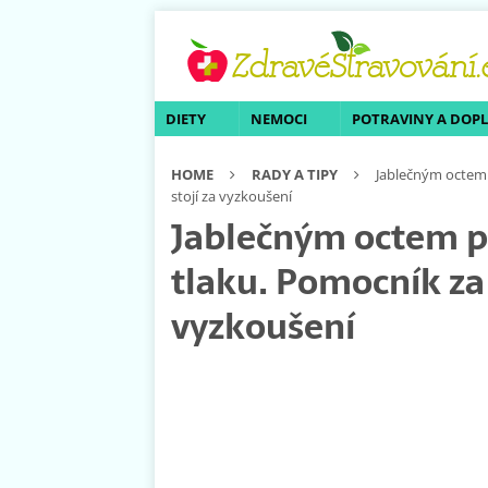
DIETY
NEMOCI
POTRAVINY A DOP
HOME
RADY A TIPY
Jablečným octem 
stojí za vyzkoušení
Jablečným octem p
tlaku. Pomocník za 
vyzkoušení