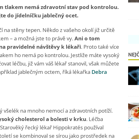
ím tlakem nemá zdravotní stav pod kontrolou.
jte do jídelníčku jablečný ocet.
ačí na stěny tepen. Někdo z vašeho okolí již určitě
em – a možná jste to právě vy.
Ani o tom
a pravidelné návštěvy k lékaři
. Proto také více
NEJČ
tlakem ho nemá po kontrolou. Jestliže máte vysoký
ovat léčbu, již vám váš lékař stanovil, však můžete
Například jablečným octem, říká lékařka
Debra
ný všelék na mnoho nemocí a zdravotních potíží.
ysoký cholesterol a bolesti v krku
. Léčba
t. Starověký řecký lékař Hippokratés používal
století se kombinoval se sírou jako prostředek na