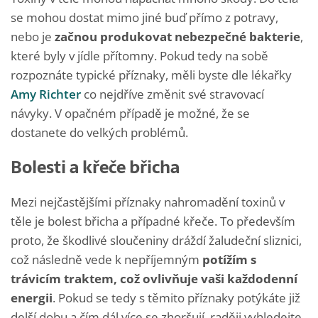
se mohou dostat mimo jiné buď přímo z potravy,
nebo je
začnou produkovat nebezpečné bakterie
,
které byly v jídle přítomny. Pokud tedy na sobě
rozpoznáte typické příznaky, měli byste dle lékařky
Amy Richter
co nejdříve změnit své stravovací
návyky. V opačném případě je možné, že se
dostanete do velkých problémů.
Bolesti a křeče břicha
Mezi nejčastějšími příznaky nahromadění toxinů v
těle je bolest břicha a případné křeče. To především
proto, že škodlivé sloučeniny dráždí žaludeční sliznici,
což následně vede k nepříjemným
potížím s
trávicím traktem, což ovlivňuje vaši každodenní
energii
. Pokud se tedy s těmito příznaky potýkáte již
delší dobu a čím dál více se zhoršují, raději vyhledejte