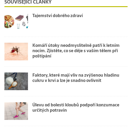
SOUVISEJÍCÍ ČLÁNKY
Tajemství dobrého zdraví
Komáří útoky neodmyslitelně patří k letním
nocím. Zjistěte, co se děje s vaším tělem při
poštípání
Faktory, které mají vliv na zvýšenou hladinu
cukru v krvi a lze je snadno ovlivnit
Úlevu od bolesti kloubů podpoří konzumace
určitých potravin