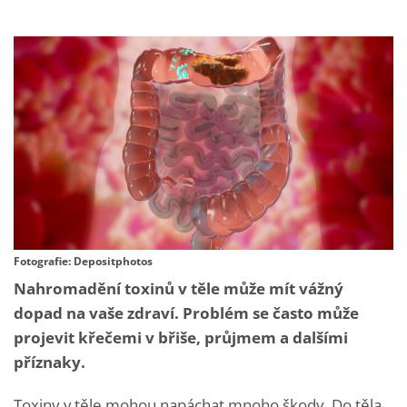
Fotografie: Depositphotos
Nahromadění toxinů v těle může mít vážný
dopad na vaše zdraví. Problém se často může
projevit křečemi v břiše, průjmem a dalšími
příznaky.
Toxiny v těle mohou napáchat mnoho škody. Do těla