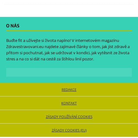
O NÁS
Buďte fit a užívejte si života naplno! V internetovém magazínu
Zdravestravovani.eu
najdete zajímavé články o tom, jak jíst zdravě a
přitom si pochutnat, jak se udržovat v kondici, jak vytěsnit ze života
stres a na co si dát na cestě za štíhlou linií pozor.
REDAKCE
KONTAKT
ZÁSADY POUŽÍVÁNÍ COOKIES
ZÁSADY COOKIES (EU)