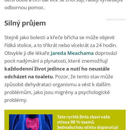
odbornou pomoc.
Silný průjem
Stejně jako bolesti a křeče břicha se může objevit
řídká stolice, a to třikrát nebo vícekrát za 24 hodin.
Obvykle ji dle lékaře
Jareda Meachama
doprovází
pocit nadýmání a plynatosti, které znemožňují
každodenní život jedince a nutí ho neustále
odcházet na toaletu
. Pozor, že tento stav může
způsobit dehydrataci organismu a vést k dalším
problémům, jako jsou migrény a psychologické
problémy.
Tato rychlá finta zbaví vaše
střeva 98 % toxinů.
Jednoduchou očistu doporučují