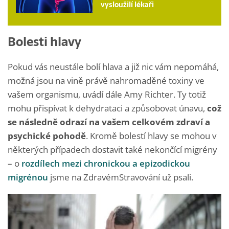
vysloužilí lékaři
Bolesti hlavy
Pokud vás neustále bolí hlava a již nic vám nepomáhá,
možná jsou na vině právě nahromaděné toxiny ve
vašem organismu, uvádí dále Amy Richter. Ty totiž
mohu přispívat k dehydrataci a způsobovat únavu,
což
se následně odrazí na vašem celkovém zdraví a
psychické pohodě
. Kromě bolestí hlavy se mohou v
některých případech dostavit také nekončící migrény
– o
rozdílech mezi chronickou a epizodickou
migrénou
jsme na ZdravémStravování už psali.