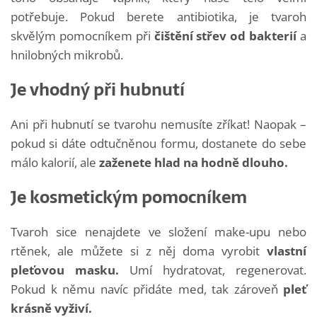
potřebuje. Pokud berete antibiotika, je tvaroh
skvělým pomocníkem při
čištění střev od bakterií
a
hnilobných mikrobů.
Je vhodný při hubnutí
Ani při hubnutí se tvarohu nemusíte zříkat! Naopak –
pokud si dáte odtučněnou formu, dostanete do sebe
málo kalorií, ale
zaženete hlad na hodně dlouho.
Je kosmetickým pomocníkem
Tvaroh sice nenajdete ve složení make-upu nebo
rtěnek, ale můžete si z něj doma vyrobit
vlastní
pleťovou masku.
Umí hydratovat, regenerovat.
Pokud k němu navíc přidáte med, tak zároveň
pleť
krásně vyživí.