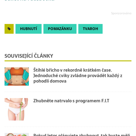
HUBNUTÍ
POMAZÁNKU
TVAROH
SOUVISEJÍCÍ ČLÁNKY
Štíhlé břicho v rekordně krátkém čase.
Jednoduché cviky zvládne provádět každý z
pohodlí domova
Zhubněte natrvalo s programem F.I.T
Pokud letos plánujete zhubnout, tak byste měli