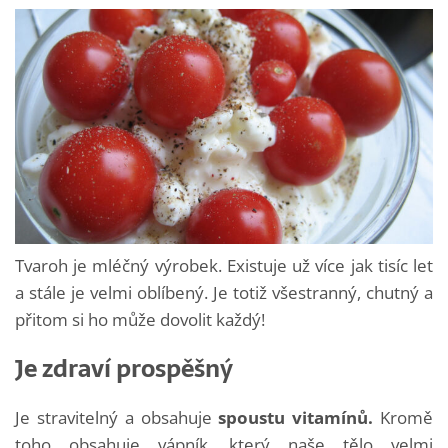
Tvaroh je mléčný výrobek. Existuje už více jak tisíc let
a stále je velmi oblíbený. Je totiž všestranný, chutný a
přitom si ho může dovolit každý!
Je zdraví prospěšný
Je stravitelný a obsahuje
spoustu vitamínů.
Kromě
toho obsahuje vápník, který naše tělo velmi