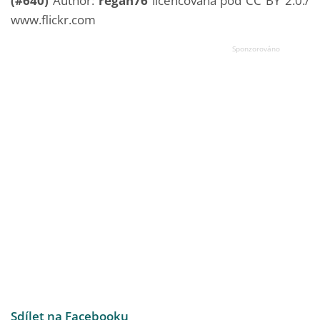
(#640)
Author:
regan76
licencována pod CC BY 2.0./
www.flickr.com
Sdílet na Facebooku