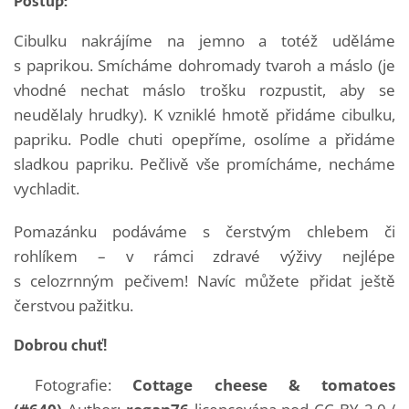
Postup:
Cibulku nakrájíme na jemno a totéž uděláme
s paprikou. Smícháme dohromady tvaroh a máslo (je
vhodné nechat máslo trošku rozpustit, aby se
neudělaly hrudky). K vzniklé hmotě přidáme cibulku,
papriku. Podle chuti opepříme, osolíme a přidáme
sladkou papriku. Pečlivě vše promícháme, necháme
vychladit.
Pomazánku podáváme s čerstvým chlebem či
rohlíkem – v rámci zdravé výživy nejlépe
s celozrnným pečivem! Navíc můžete přidat ještě
čerstvou pažitku.
Dobrou chuť!
Fotografie:
Cottage cheese & tomatoes