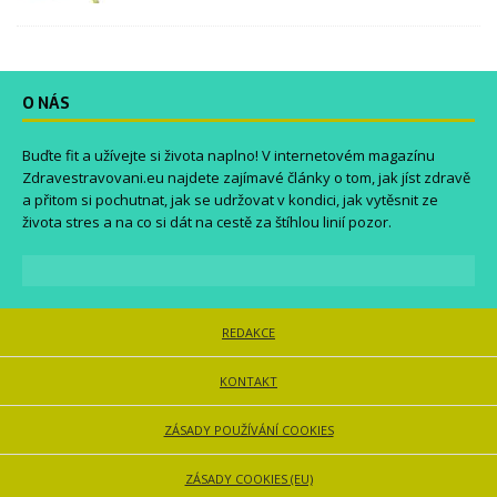
O NÁS
Buďte fit a užívejte si života naplno! V internetovém magazínu
Zdravestravovani.eu
najdete zajímavé články o tom, jak jíst zdravě
a přitom si pochutnat, jak se udržovat v kondici, jak vytěsnit ze
života stres a na co si dát na cestě za štíhlou linií pozor.
REDAKCE
KONTAKT
ZÁSADY POUŽÍVÁNÍ COOKIES
ZÁSADY COOKIES (EU)