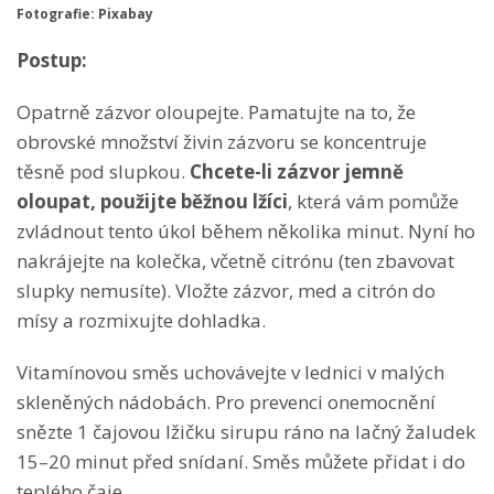
Fotografie: Pixabay
Postup:
Opatrně zázvor oloupejte. Pamatujte na to, že
obrovské množství živin zázvoru se koncentruje
těsně pod slupkou.
Chcete-li zázvor jemně
oloupat, použijte běžnou lžíci
, která vám pomůže
zvládnout tento úkol během několika minut. Nyní ho
nakrájejte na kolečka, včetně citrónu (ten zbavovat
slupky nemusíte). Vložte zázvor, med a citrón do
mísy a rozmixujte dohladka.
Vitamínovou směs uchovávejte v lednici v malých
skleněných nádobách. Pro prevenci onemocnění
snězte 1 čajovou lžičku sirupu ráno na lačný žaludek
15–20 minut před snídaní. Směs můžete přidat i do
teplého čaje.