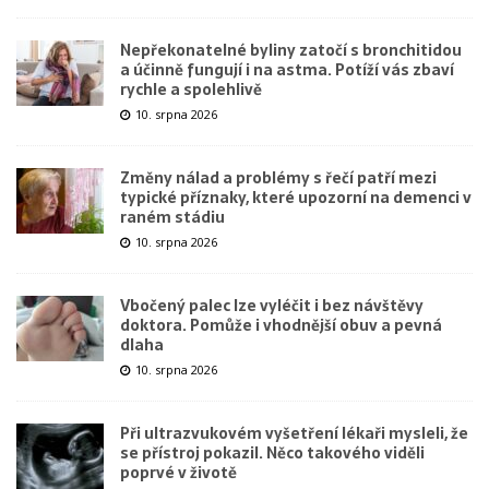
Nepřekonatelné byliny zatočí s bronchitidou
a účinně fungují i na astma. Potíží vás zbaví
rychle a spolehlivě
10. srpna 2026
Změny nálad a problémy s řečí patří mezi
typické příznaky, které upozorní na demenci v
raném stádiu
10. srpna 2026
Vbočený palec lze vyléčit i bez návštěvy
doktora. Pomůže i vhodnější obuv a pevná
dlaha
10. srpna 2026
Při ultrazvukovém vyšetření lékaři mysleli, že
se přístroj pokazil. Něco takového viděli
poprvé v životě