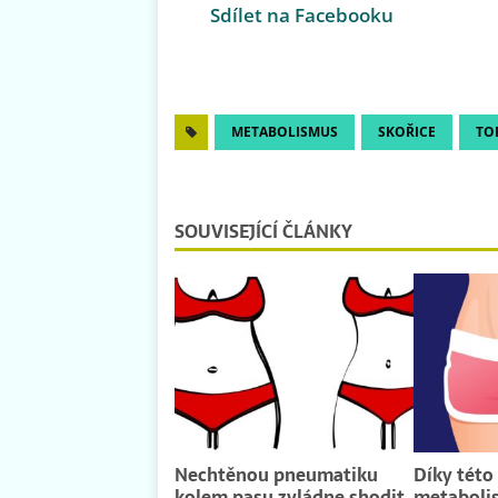
Sdílet na Facebooku
METABOLISMUS
SKOŘICE
TO
SOUVISEJÍCÍ ČLÁNKY
Nechtěnou pneumatiku
Díky této
kolem pasu zvládne shodit
metaboli