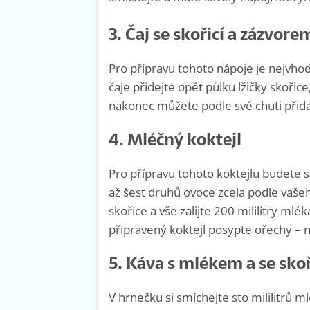
3. Čaj se skořicí a zázvore
Pro přípravu tohoto nápoje je nejvhod
čaje přidejte opět půlku lžičky skořic
nakonec můžete podle své chuti přida
4. Mléčný koktejl
Pro přípravu tohoto koktejlu budete 
až šest druhů ovoce zcela podle vašeho
skořice a vše zalijte 200 mililitry ml
připravený koktejl posypte ořechy – n
5. Káva s mlékem a se skoř
V hrnečku si smíchejte sto mililitrů m