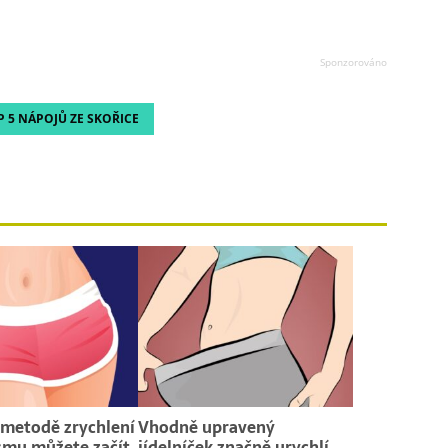
P 5 NÁPOJŮ ZE SKOŘICE
 metodě zrychlení
Vhodně upravený
smu můžete začít
jídelníček značně urychlí