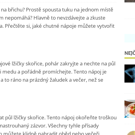
 na břichu? Prostě spousta tuku na jednom místě
c vám nepomáhá? Hlavně to nevzdávejte a zkuste
a. Přečtěte si, jaké chutné nápoje můžete vytvořit
NEJČ
jové lžičky skořice, pohár zakryjte a nechte na půl
íci medu a pořádně promíchejte. Tento nápoj je
a to ráno na prázdný žaludek a večer, než se
at půl lžičky skořice. Tento nápoj okořeňte troškou
nastrouhaný zázvor. Všechny tyhle přísady
m můžete klidně nahradit oběd nebo večeři.