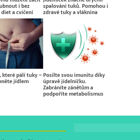
ubnout i bez
spalování tuků. Pomohou i
 diet a cvičení
zdravé tuky a vláknina
 které pálí tuky –
Posilte svou imunitu díky
něte jídlem
úpravě jídelníčku.
Zabráníte zánětům a
podpoříte metabolismus