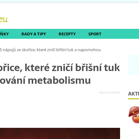
LŇKY
RADY A TIPY
RECEPTY
SPORT
5 nápojů ze skořice, které zničí břišní tuk a napomohou
ice, které zničí břišní tuk
ování metabolismu
AKT