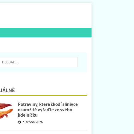
UÁLNĚ
Potraviny, které škodí slinivce
okamžitě vyřaďte ze svého
jídelníčku
7. srpna 2026