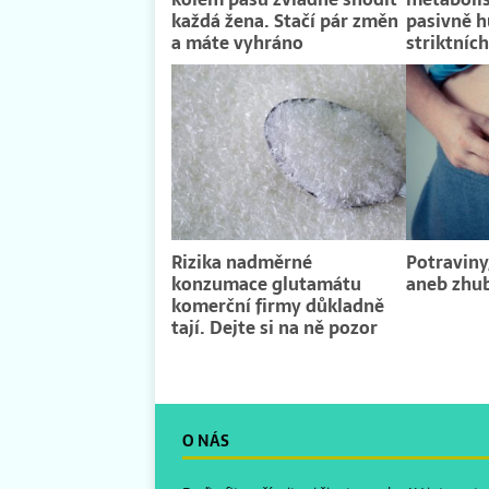
každá žena. Stačí pár změn
pasivně h
a máte vyhráno
striktních
Rizika nadměrné
Potraviny,
konzumace glutamátu
aneb zhub
komerční firmy důkladně
tají. Dejte si na ně pozor
O NÁS