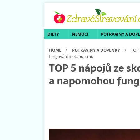
DIETY
NEMOCI
POTRAVINY A DOP
HOME
POTRAVINY A DOPLŇKY
TOP 
fungování metabolismu
TOP 5 nápojů ze skoř
a napomohou fung