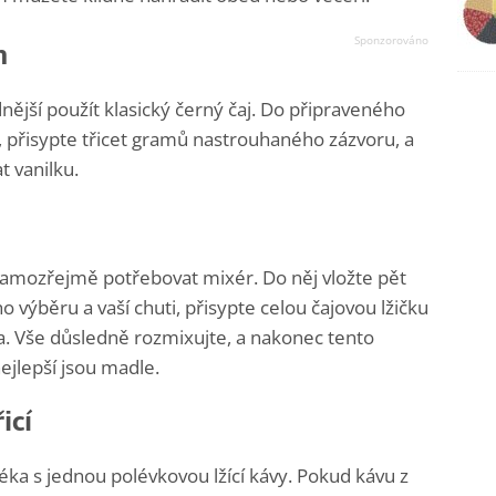
m
nější použít klasický černý čaj. Do připraveného
e, přisypte třicet gramů nastrouhaného zázvoru, a
t vanilku.
samozřejmě potřebovat mixér. Do něj vložte pět
 výběru a vaší chuti, přisypte celou čajovou lžičku
éka. Vše důsledně rozmixujte, a nakonec tento
ejlepší jsou madle.
icí
léka s jednou polévkovou lžící kávy. Pokud kávu z