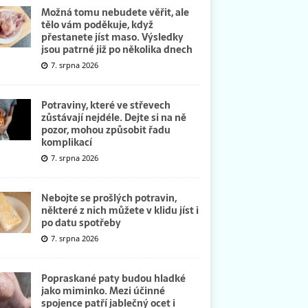
Možná tomu nebudete věřit, ale
tělo vám poděkuje, když
přestanete jíst maso. Výsledky
jsou patrné již po několika dnech
7. srpna 2026
Potraviny, které ve střevech
zůstávají nejdéle. Dejte si na ně
pozor, mohou způsobit řadu
komplikací
7. srpna 2026
Nebojte se prošlých potravin,
některé z nich můžete v klidu jíst i
po datu spotřeby
7. srpna 2026
Popraskané paty budou hladké
jako miminko. Mezi účinné
spojence patří jablečný ocet i