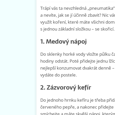
Trápí vás ta nevzhledná „pneumatika“
a nevíte, jak se jí účinně zbavit? Ni
využít koření, které máte všichni dom
s jednou základní složkou – se skořicí.
1. Medový nápoj
Do sklenky horké vody vložte půlku ča
hodiny odstát. Poté přidejte jednu lž
nejlepší konzumovat dvakrát denně – 
vydáte do postele.
2. Zázvorový kefír
Do jednoho hrnku kefíru je třeba přid
červeného pepře, a nakonec přidejte 
smíchejte a máte skvělý nápoj, který