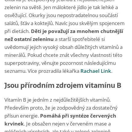
zelenin na světě. Jen málokteré jídlo je tak lehké a
osvěžující. Okurky jsou nepostradatelnou součástí
salátů, šťáv a koktejlů. Navíc jsou skvělým spojencem
při dietách.
Děti je považují za mnohem chutnější
než ostatní zeleninu
a starší spotřebitelé si
uvědomují jejich vysoký obsah důležitých vitamínů a
minerálů. Pokud chcete znát všechny vlastnosti této
superpotraviny, věnujte pozornost následujícímu
seznamu. Více prozradila lékařka
Rachael Link
.
Jsou přírodním zdrojem vitamínu B
Vitamín B je jedním z nejdůležitějších vitamínů.
Především proto, že je zodpovědný za dostatečný
přísun energie.
Pomáhá při syntéze červených
krvinek
. Je obsažen nejen v červeném mase a
mléčných výrobcích, ale také v zelené zelenině.