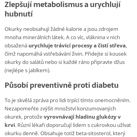
Zlepšují metabolismus a urychlují
hubnutí
Okurky neobsahují žádné kalorie a jsou zdrojem
mnoha minerálních látek. A co víc, vláknina v nich
obsažená
urychluje trávicí procesy a čistí střeva
,
čímž napomáhá vstřebávání živin. Přidejte si kousek
okurky do salátů nebo si každé ráno připravte džus
(nejlépe s jablkem).
Působí preventivně proti diabetu
To je skvělá zpráva pro lidi trpící tímto onemocněním.
Nezapomeňte zvýšit množství konzumovaných
okurek, protože
vyrovnávají hladinu glukózy v
krvi
. Různí lékaři doporučují lidem s cukrovkou užívat
okurku denně. Obsahuje totiž beta-sitosterol, který