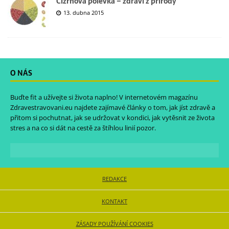
Cizrnová polévka – zdraví z přírody
13. dubna 2015
O NÁS
Buďte fit a užívejte si života naplno! V internetovém magazínu
Zdravestravovani.eu
najdete zajímavé články o tom, jak jíst zdravě a
přitom si pochutnat, jak se udržovat v kondici, jak vytěsnit ze života
stres a na co si dát na cestě za štíhlou linií pozor.
REDAKCE
KONTAKT
ZÁSADY POUŽÍVÁNÍ COOKIES