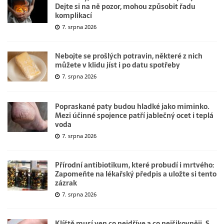
Dejte si na ně pozor, mohou způsobit řadu
komplikací
7. srpna 2026
Nebojte se prošlých potravin, některé z nich
můžete v klidu jíst i po datu spotřeby
7. srpna 2026
Popraskané paty budou hladké jako miminko.
Mezi účinné spojence patří jablečný ocet i teplá
voda
7. srpna 2026
Přírodní antibiotikum, které probudí i mrtvého:
Zapomeňte na lékařský předpis a uložte si tento
zázrak
7. srpna 2026
Klíště musí ven co nejdříve a co nejšikovněji. S