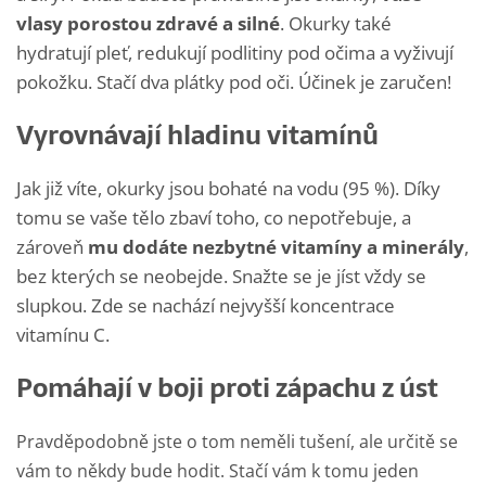
vlasy porostou zdravé a silné
. Okurky také
hydratují pleť, redukují podlitiny pod očima a vyživují
pokožku. Stačí dva plátky pod oči. Účinek je zaručen!
Vyrovnávají hladinu vitamínů
Jak již víte, okurky jsou bohaté na vodu (95 %). Díky
tomu se vaše tělo zbaví toho, co nepotřebuje, a
zároveň
mu dodáte nezbytné vitamíny a minerály
,
bez kterých se neobejde. Snažte se je jíst vždy se
slupkou. Zde se nachází nejvyšší koncentrace
vitamínu C.
Pomáhají v boji proti zápachu z úst
Pravděpodobně jste o tom neměli tušení, ale určitě se
vám to někdy bude hodit. Stačí vám k tomu jeden