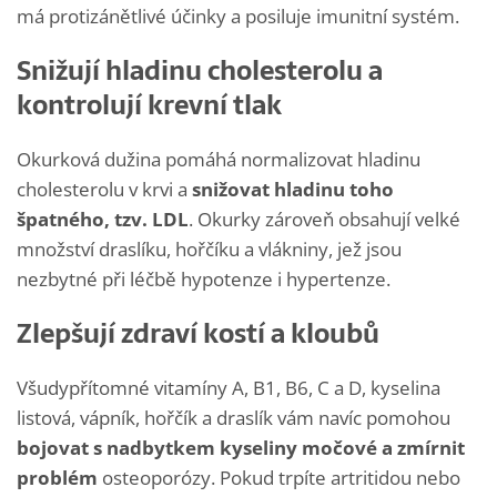
má protizánětlivé účinky a posiluje imunitní systém.
Snižují hladinu cholesterolu a
kontrolují krevní tlak
Okurková dužina pomáhá normalizovat hladinu
cholesterolu v krvi a
snižovat hladinu toho
špatného, tzv. LDL
. Okurky zároveň obsahují velké
množství draslíku, hořčíku a vlákniny, jež jsou
nezbytné při léčbě hypotenze i hypertenze.
Zlepšují zdraví kostí a kloubů
Všudypřítomné vitamíny A, B1, B6, C a D, kyselina
listová, vápník, hořčík a draslík vám navíc pomohou
bojovat s nadbytkem kyseliny močové a zmírnit
problém
osteoporózy. Pokud trpíte artritidou nebo