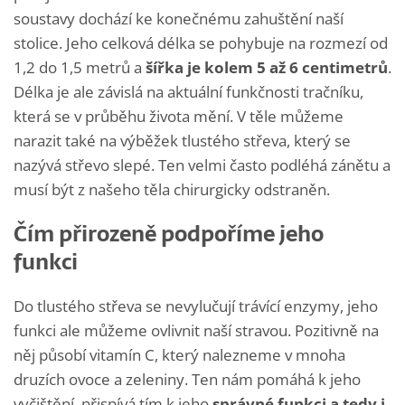
soustavy dochází ke konečnému zahuštění naší
stolice. Jeho celková délka se pohybuje na rozmezí od
1,2 do 1,5 metrů a
šířka je kolem 5 až 6 centimetrů
.
Délka je ale závislá na aktuální funkčnosti tračníku,
která se v průběhu života mění. V těle můžeme
narazit také na výběžek tlustého střeva, který se
nazývá střevo slepé. Ten velmi často podléhá zánětu a
musí být z našeho těla chirurgicky odstraněn.
Čím přirozeně podpoříme jeho
funkci
Do tlustého střeva se nevylučují trávící enzymy, jeho
funkci ale můžeme ovlivnit naší stravou. Pozitivně na
něj působí vitamín C, který nalezneme v mnoha
druzích ovoce a zeleniny. Ten nám pomáhá k jeho
vyčištění, přispívá tím k jeho
správné funkci a tedy i