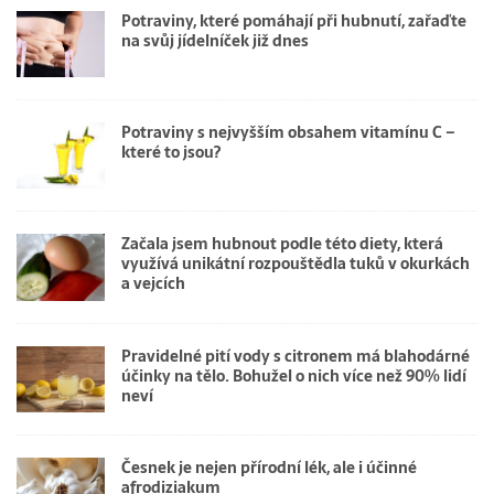
Potraviny, které pomáhají při hubnutí, zařaďte
na svůj jídelníček již dnes
Potraviny s nejvyšším obsahem vitamínu C –
které to jsou?
Začala jsem hubnout podle této diety, která
využívá unikátní rozpouštědla tuků v okurkách
a vejcích
Pravidelné pití vody s citronem má blahodárné
účinky na tělo. Bohužel o nich více než 90% lidí
neví
Česnek je nejen přírodní lék, ale i účinné
afrodiziakum