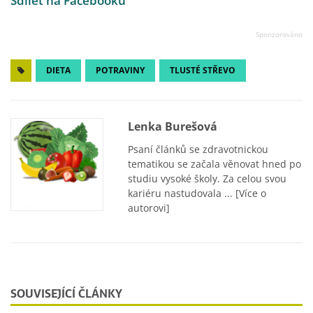
Sdílet na Facebooku
DIETA
POTRAVINY
TLUSTÉ STŘEVO
Lenka Burešová
Psaní článků se zdravotnickou
tematikou se začala věnovat hned po
studiu vysoké školy. Za celou svou
kariéru nastudovala ...
[Více o
autorovi]
SOUVISEJÍCÍ ČLÁNKY