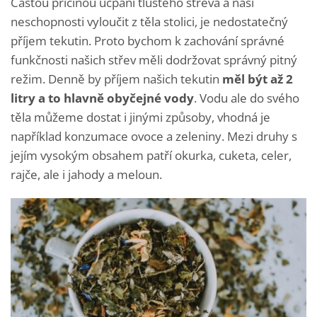
Častou příčinou ucpání tlustého střeva a naší
neschopnosti vyloučit z těla stolici, je nedostatečný
příjem tekutin. Proto bychom k zachování správné
funkčnosti našich střev měli dodržovat správný pitný
režim. Denně by příjem našich tekutin
měl být až 2
litry a to hlavně obyčejné vody
. Vodu ale do svého
těla můžeme dostat i jinými způsoby, vhodná je
například konzumace ovoce a zeleniny. Mezi druhy s
jejím vysokým obsahem patří okurka, cuketa, celer,
rajče, ale i jahody a meloun.