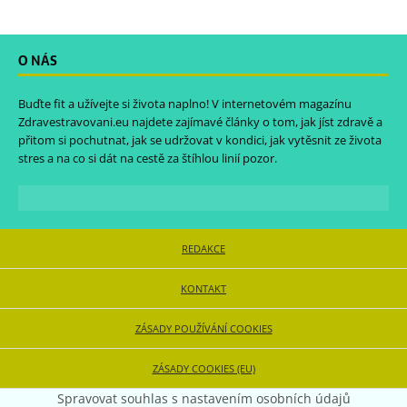
O NÁS
Buďte fit a užívejte si života naplno! V internetovém magazínu
Zdravestravovani.eu
najdete zajímavé články o tom, jak jíst zdravě a
přitom si pochutnat, jak se udržovat v kondici, jak vytěsnit ze života
stres a na co si dát na cestě za štíhlou linií pozor.
REDAKCE
KONTAKT
ZÁSADY POUŽÍVÁNÍ COOKIES
ZÁSADY COOKIES (EU)
Spravovat souhlas s nastavením osobních údajů