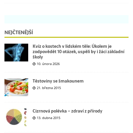
NEJČTENĚJŠÍ
Kvíz o kostech v lidském těle: Úkolem je
zodpovědět 10 otázek, uspěli by i žáci základní
školy
10. února 2026
Těstoviny se šmakounem
21. března 2015
Cizrnová polévka – zdraví z přírody
13. dubna 2015