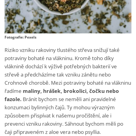
Fotografie: Pexels
Riziko vzniku rakoviny tlustého střeva snižují také
potraviny bohaté na vlákninu. Kromě toho díky
vláknině dochází k výživě potřebných bakterií ve
střevě a předcházíme tak vzniku zánětu nebo
Crohnově chorobě. Mezi potraviny bohaté na vlákninu
řadíme
maliny, hrášek, brokolici, čočku nebo
fazole.
Bránit bychom se neměli ani pravidelné
konzumaci bylinných čajů. Ty mohou výrazným
způsobem přispívat k našemu pročištění, ale i
prevenci vzniku rakoviny. Sáhnout bychom měli po
čaji připraveném z aloe vera nebo psyllia.