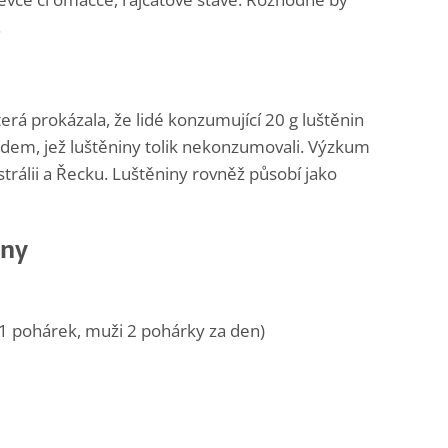
.
erá prokázala, že lidé konzumující 20 g luštěnin
lidem, jež luštěniny tolik nekonzumovali. Výzkum
trálii a Řecku. Luštěniny rovněž působí jako
iny
1 pohárek, muži 2 pohárky za den)