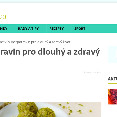
LŇKY
RADY A TIPY
RECEPTY
SPORT
mství superpotravin pro dlouhý a zdravý život
ravin pro dlouhý a zdravý
AKT