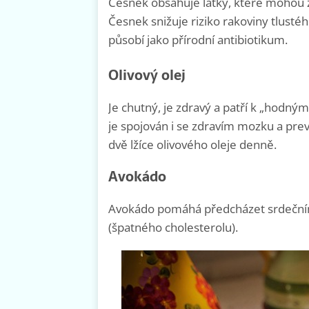
Česnek obsahuje látky, které mohou za
Česnek snižuje riziko rakoviny tlusté
působí jako přírodní antibiotikum.
Olivový olej
Je chutný, je zdravý a patří k „hodným
je spojován i se zdravím mozku a prev
dvě lžíce olivového oleje denně.
Avokádo
Avokádo pomáhá předcházet srdeční
(špatného cholesterolu).