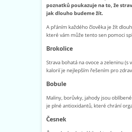
poznatků poukazuje na to, že strava
jak dlouho budeme žít.
A přáním každého člověka je žít dlouhý
které vám může tento sen pomoci splnit
Brokolice
Strava bohatá na ovoce a zeleninu (
kalorií je nejlepším řešením pro zdrav
Bobule
Maliny, borůvky, jahody jsou oblíben
je plné antioxidantů, které chrání or
Česnek