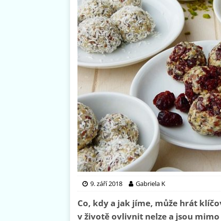
9. září 2018
Gabriela K
Co, kdy a jak jíme, může hrát klíčo
v životě ovlivnit nelze a jsou mimo