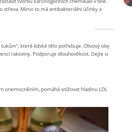
stavit tvorbu karcinogenních chemikálií v těle.
ho střeva. Mimo to má antibakteriální účinky a
 tukům“, které lidské tělo potřebuje. Olivový olej
encí rakoviny. Podporuje dlouhověkost. Dejte si
m onemocněním, pomáhá snižovat hladinu LDL