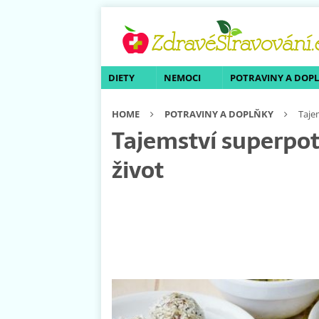
DIETY
NEMOCI
POTRAVINY A DOP
HOME
POTRAVINY A DOPLŇKY
Taje
Tajemství superpot
život