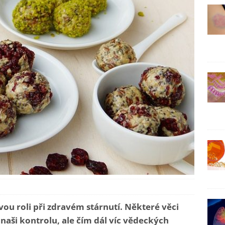
vou roli při zdravém stárnutí. Některé věci
 naši kontrolu, ale čím dál víc vědeckých