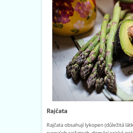
Rajčata
Rajčata obsahují lykopen (důležitá lát
syrových rajčatech, domácí rajské po