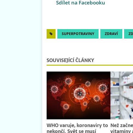
Sdílet na Facebooku
SUPERPOTRAVINY
ZDRAVÍ
ZD
SOUVISEJÍCÍ ČLÁNKY
WHO varuje, koronaviry to
Než začne
nekončí. Svět se musí
vitamíny 