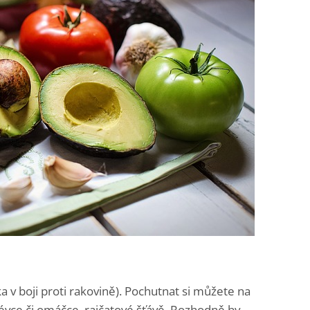
ka v boji proti rakovině). Pochutnat si můžete na
lévce či omáčce, rajčatové šťávě. Rozhodně by