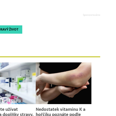
RAVÝ ŽIVOT
te užívat
Nedostatek vitamínu K a
a doplňky stravy,
hořčíku poznáte podle