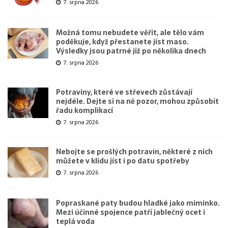
7. srpna 2026
Možná tomu nebudete věřit, ale tělo vám
poděkuje, když přestanete jíst maso.
Výsledky jsou patrné již po několika dnech
7. srpna 2026
Potraviny, které ve střevech zůstávají
nejdéle. Dejte si na ně pozor, mohou způsobit
řadu komplikací
7. srpna 2026
Nebojte se prošlých potravin, některé z nich
můžete v klidu jíst i po datu spotřeby
7. srpna 2026
Popraskané paty budou hladké jako miminko.
Mezi účinné spojence patří jablečný ocet i
teplá voda