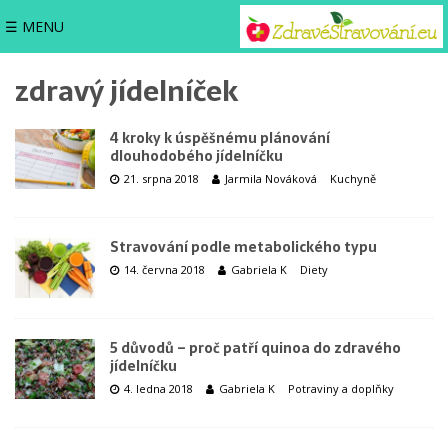
☰ MENU
zdravý jídelníček
4 kroky k úspěšnému plánování
dlouhodobého jídelníčku
21. srpna 2018
Jarmila Nováková
Kuchyně
Stravování podle metabolického typu
14. června 2018
Gabriela K
Diety
5 důvodů – proč patří quinoa do zdravého
jídelníčku
4. ledna 2018
Gabriela K
Potraviny a doplňky