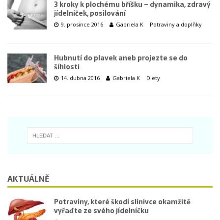
3 kroky k plochému bříšku – dynamika, zdravý
jídelníček, posilování
9. prosince 2016
Gabriela K
Potraviny a doplňky
Hubnutí do plavek aneb projezte se do
šíhlosti
14. dubna 2016
Gabriela K
Diety
AKTUÁLNĚ
Potraviny, které škodí slinivce okamžitě
vyřaďte ze svého jídelníčku