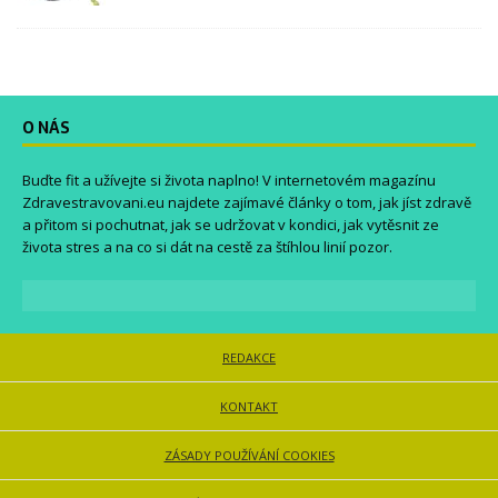
O NÁS
Buďte fit a užívejte si života naplno! V internetovém magazínu
Zdravestravovani.eu
najdete zajímavé články o tom, jak jíst zdravě
a přitom si pochutnat, jak se udržovat v kondici, jak vytěsnit ze
života stres a na co si dát na cestě za štíhlou linií pozor.
REDAKCE
KONTAKT
ZÁSADY POUŽÍVÁNÍ COOKIES