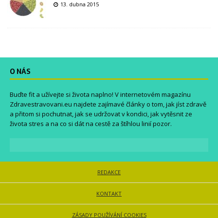
13. dubna 2015
O NÁS
Buďte fit a užívejte si života naplno! V internetovém magazínu
Zdravestravovani.eu
najdete zajímavé články o tom, jak jíst zdravě
a přitom si pochutnat, jak se udržovat v kondici, jak vytěsnit ze
života stres a na co si dát na cestě za štíhlou linií pozor.
REDAKCE
KONTAKT
ZÁSADY POUŽÍVÁNÍ COOKIES