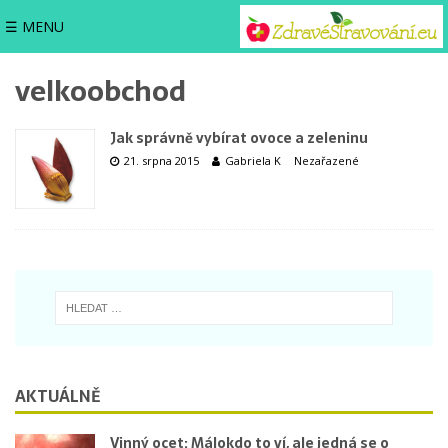
☰ MENU
velkoobchod
Jak správně vybírat ovoce a zeleninu
21. srpna 2015
Gabriela K
Nezařazené
AKTUÁLNĚ
Vinný ocet: Málokdo to ví, ale jedná se o