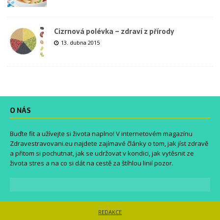
Cizrnová polévka – zdraví z přírody
13. dubna 2015
O NÁS
Buďte fit a užívejte si života naplno! V internetovém magazínu
Zdravestravovani.eu
najdete zajímavé články o tom, jak jíst zdravě
a přitom si pochutnat, jak se udržovat v kondici, jak vytěsnit ze
života stres a na co si dát na cestě za štíhlou linií pozor.
REDAKCE