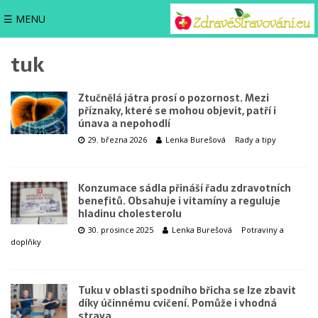
☰ MENU
tuk
Ztučnělá játra prosí o pozornost. Mezi
příznaky, které se mohou objevit, patří i
únava a nepohodlí
29. března 2026
Lenka Burešová
Rady a tipy
Konzumace sádla přináší řadu zdravotních
benefitů. Obsahuje i vitamíny a reguluje
hladinu cholesterolu
30. prosince 2025
Lenka Burešová
Potraviny a
doplňky
Tuku v oblasti spodního břicha se lze zbavit
díky účinnému cvičení. Pomůže i vhodná
strava