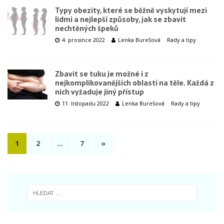
Typy obezity, které se běžně vyskytují mezi
lidmi a nejlepší způsoby, jak se zbavit
nechtěných špeků
4. prosince 2022
Lenka Burešová
Rady a tipy
Zbavit se tuku je možné i z
nejkomplikovanějších oblastí na těle. Každá z
nich vyžaduje jiný přístup
11. listopadu 2022
Lenka Burešová
Rady a tipy
1
2
…
7
»