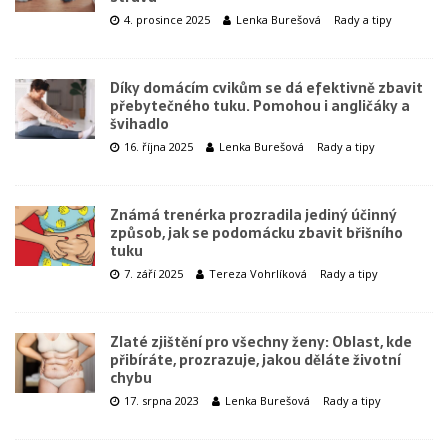
4. prosince 2025
Lenka Burešová
Rady a tipy
Díky domácím cvikům se dá efektivně zbavit
přebytečného tuku. Pomohou i angličáky a
švihadlo
16. října 2025
Lenka Burešová
Rady a tipy
Známá trenérka prozradila jediný účinný
způsob, jak se podomácku zbavit břišního
tuku
7. září 2025
Tereza Vohrlíková
Rady a tipy
Zlaté zjištění pro všechny ženy: Oblast, kde
přibíráte, prozrazuje, jakou děláte životní
chybu
17. srpna 2023
Lenka Burešová
Rady a tipy