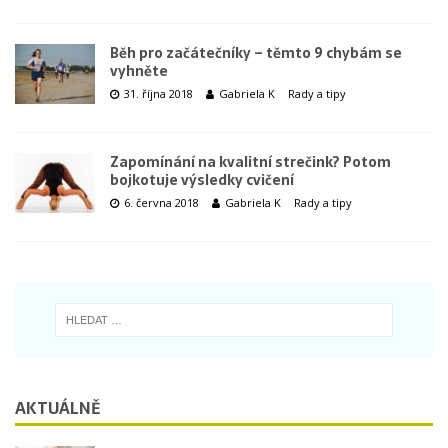
Běh pro začátečníky – těmto 9 chybám se
vyhněte
31. října 2018
Gabriela K
Rady a tipy
Zapomínání na kvalitní strečink? Potom
bojkotuje výsledky cvičení
6. června 2018
Gabriela K
Rady a tipy
AKTUÁLNĚ