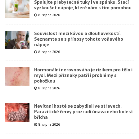
Spalujte přebytečné tuky i ve spánku. Stačí
vyzkoušet nápoje, které vám s tím pomohou
8. srpna 2026
Souvislost mezi kávou a dlouhověkostí.
Seznamte se s přínosy tohoto voňavého
nápoje
8. srpna 2026
Hormonální nerovnováha je rizikem pro tělo i
mysl. Mezi příznaky patří i problémy s
pokožkou
8. srpna 2026
Nevítaní hosté se zabydleli ve střevech.
Parazitické červy prozradí únava nebo bolest
břicha
8. srpna 2026