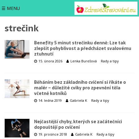
☰ MENU
strečink
Benefity 5 minut strečinku denně: Lze tak
zlepšit pohyblivost a předcházet svalovému
ztuhnutí
15. února 2026
Lenka Burešová
Rady a tipy
Běháním bez základního cvičení si říkáte o
malér – důležité cviky pro zpevnění těla
včetně kotníků
14. ledna 2019
Gabriela K
Rady a tipy
Nejčastější chyby, kterých se začátečníci
dopouštějí po cvičení
19. prosince 2018
Gabriela K
Rady a tipy