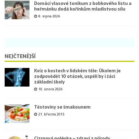
Domácí vlasové tonikum z bobkového listu a
heřmánku dodá kořínkům mladistvou sílu
8. srpna 2026
NEJČTENĚJŠÍ
Kvíz o kostech v lidském těle: Úkolem je
zodpovědět 10 otázek, uspěli by i žáci
základní školy
10. února 2026
Těstoviny se šmakounem
21. března 2015
Cizrnová polévka – zdraví z přírody