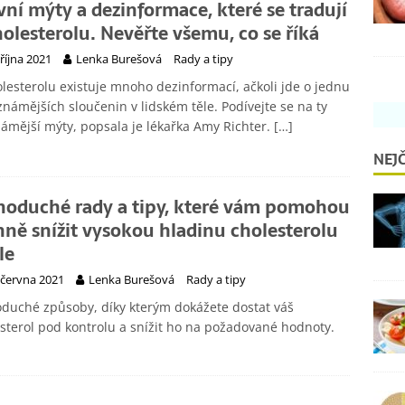
vní mýty a dezinformace, které se tradují
holesterolu. Nevěřte všemu, co se říká
 října 2021
Lenka Burešová
Rady a tipy
lesterolu existuje mnoho dezinformací, ačkoli jde o jednu
známějších sloučenin v lidském těle. Podívejte se na ty
ámější mýty, popsala je lékařka Amy Richter.
[…]
NEJČ
noduché rady a tipy, které vám pomohou
nně snížit vysokou hladinu cholesterolu
le
 června 2021
Lenka Burešová
Rady a tipy
duché způsoby, díky kterým dokážete dostat váš
sterol pod kontrolu a snížit ho na požadované hodnoty.