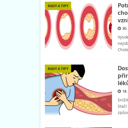
Pot
RADY A TIPY
cho
vzn
30.
Vysok
nejob
Chole
Dos
RADY A TIPY
při
lék
18.
Sníži
Stačí
způs