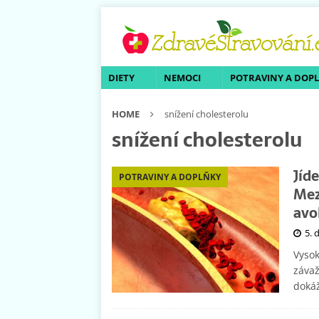
DIETY
NEMOCI
POTRAVINY A DOP
HOME
snížení cholesterolu
snížení cholesterolu
Jíd
POTRAVINY A DOPLŇKY
Mez
avo
5. 
Vysok
závaž
doká