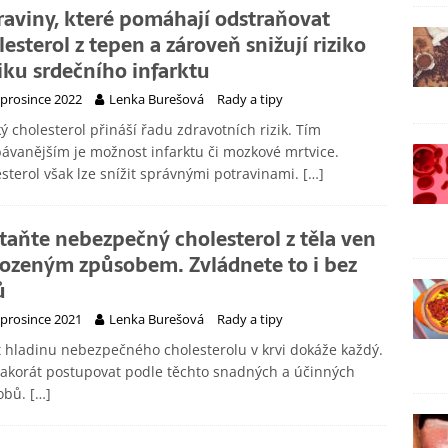
raviny, které pomáhají odstraňovat
lesterol z tepen a zároveň snižují riziko
iku srdečního infarktu
 prosince 2022
Lenka Burešová
Rady a tipy
ý cholesterol přináší řadu zdravotních rizik. Tím
ávanějším je možnost infarktu či mozkové mrtvice.
sterol však lze snížit správnými potravinami.
[…]
taňte nebezpečný cholesterol z těla ven
rozeným způsobem. Zvládnete to i bez
ů
 prosince 2021
Lenka Burešová
Rady a tipy
t hladinu nebezpečného cholesterolu v krvi dokáže každý.
 akorát postupovat podle těchto snadných a účinných
obů.
[…]