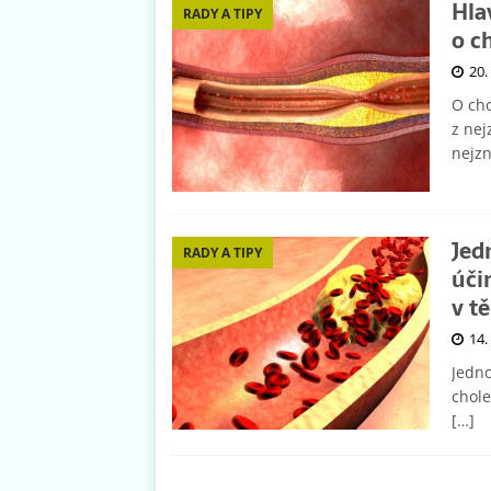
Hla
RADY A TIPY
o c
20.
O cho
z nej
nejzn
Jed
RADY A TIPY
úči
v tě
14.
Jedno
chole
[…]