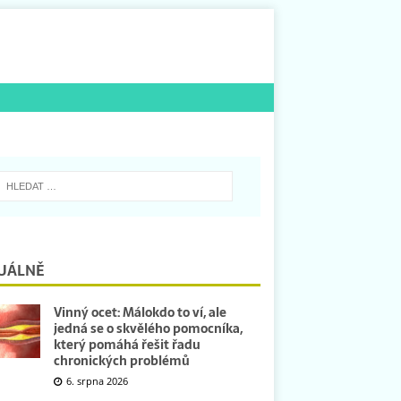
UÁLNĚ
Vinný ocet: Málokdo to ví, ale
jedná se o skvělého pomocníka,
který pomáhá řešit řadu
chronických problémů
6. srpna 2026