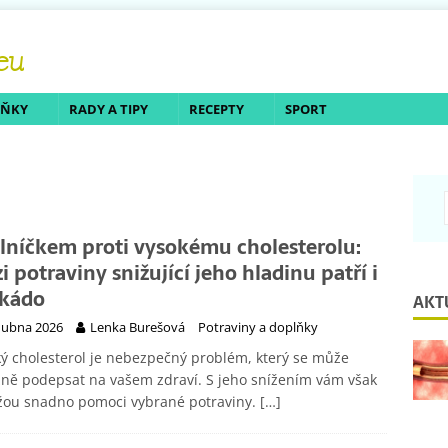
LŇKY
RADY A TIPY
RECEPTY
SPORT
elníčkem proti vysokému cholesterolu:
i potraviny snižující jeho hladinu patří i
kádo
AKT
dubna 2026
Lenka Burešová
Potraviny a doplňky
ý cholesterol je nebezpečný problém, který se může
ně podepsat na vašem zdraví. S jeho snížením vám však
žou snadno pomoci vybrané potraviny.
[…]