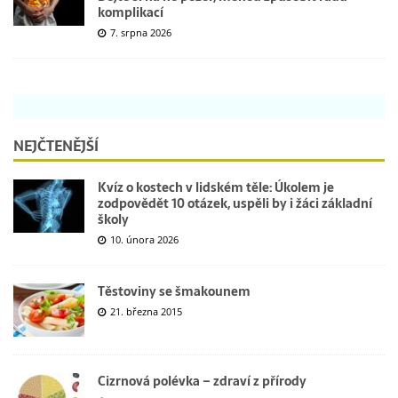
komplikací
7. srpna 2026
NEJČTENĚJŠÍ
Kvíz o kostech v lidském těle: Úkolem je
zodpovědět 10 otázek, uspěli by i žáci základní
školy
10. února 2026
Těstoviny se šmakounem
21. března 2015
Cizrnová polévka – zdraví z přírody