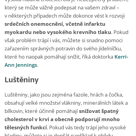
který se může vážně podepsat na vašem zdraví –
v některých případech může dokonce vést k rozvoji
srdečních
onemocnění, včetně infarktu
myokardu nebo vysokého krevního tlaku
. Pokud
však problém trápí i vás, můžete si snadno pomoci
zařazením správných potravin do svého jídelníčku,
které ho naopak pomáhají snížit, říká doktorka
Kerri-
Ann Jennings
.
Luštěniny
Luštěniny, jako jsou zejména fazole, hrách a čočka,
obsahují velké množství vlákniny, minerálních látek a
bílkovin, které účinně pomáhají
snižovat špatný
cholesterol v krvi a obecně podporují mnoho
tělesných funkcí
. Pokud vás tedy trápí jeho vysoké
hladiny, můžete si je dopřát například k obědu