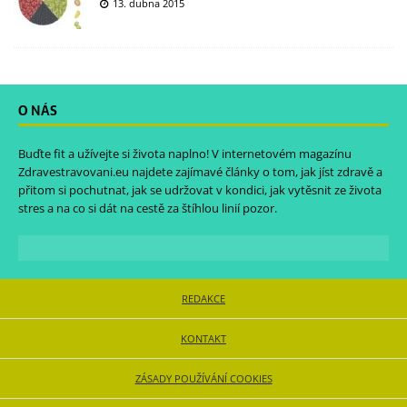
13. dubna 2015
O NÁS
Buďte fit a užívejte si života naplno! V internetovém magazínu
Zdravestravovani.eu
najdete zajímavé články o tom, jak jíst zdravě a
přitom si pochutnat, jak se udržovat v kondici, jak vytěsnit ze života
stres a na co si dát na cestě za štíhlou linií pozor.
REDAKCE
KONTAKT
ZÁSADY POUŽÍVÁNÍ COOKIES