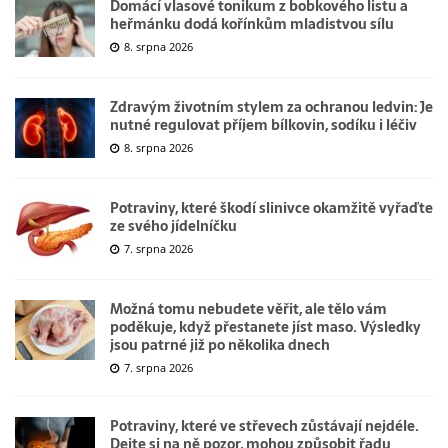
Domácí vlasové tonikum z bobkového listu a
heřmánku dodá kořínkům mladistvou sílu
8. srpna 2026
Zdravým životním stylem za ochranou ledvin: Je
nutné regulovat příjem bílkovin, sodíku i léčiv
8. srpna 2026
Potraviny, které škodí slinivce okamžitě vyřaďte
ze svého jídelníčku
7. srpna 2026
Možná tomu nebudete věřit, ale tělo vám
poděkuje, když přestanete jíst maso. Výsledky
jsou patrné již po několika dnech
7. srpna 2026
Potraviny, které ve střevech zůstávají nejdéle.
Dejte si na ně pozor, mohou způsobit řadu