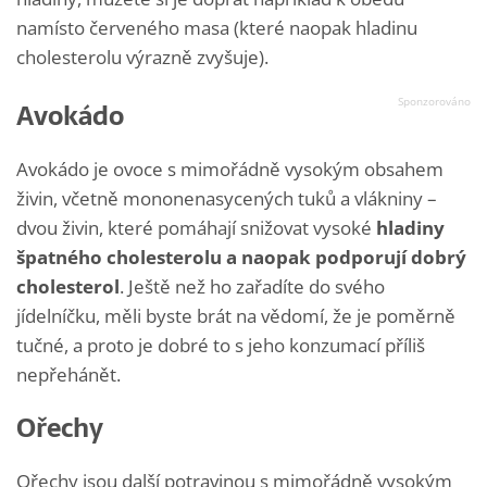
namísto červeného masa (které naopak hladinu
cholesterolu výrazně zvyšuje).
Avokádo
Avokádo je ovoce s mimořádně vysokým obsahem
živin, včetně mononenasycených tuků a vlákniny –
dvou živin, které pomáhají snižovat vysoké
hladiny
špatného cholesterolu a naopak podporují dobrý
cholesterol
. Ještě než ho zařadíte do svého
jídelníčku, měli byste brát na vědomí, že je poměrně
tučné, a proto je dobré to s jeho konzumací příliš
nepřehánět.
Ořechy
Ořechy jsou další potravinou s mimořádně vysokým