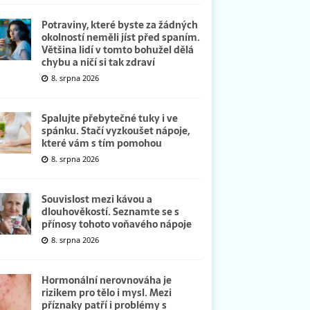
Potraviny, které byste za žádných
okolností neměli jíst před spaním.
Většina lidí v tomto bohužel dělá
chybu a ničí si tak zdraví
8. srpna 2026
Spalujte přebytečné tuky i ve
spánku. Stačí vyzkoušet nápoje,
které vám s tím pomohou
8. srpna 2026
Souvislost mezi kávou a
dlouhověkostí. Seznamte se s
přínosy tohoto voňavého nápoje
8. srpna 2026
Hormonální nerovnováha je
rizikem pro tělo i mysl. Mezi
příznaky patří i problémy s