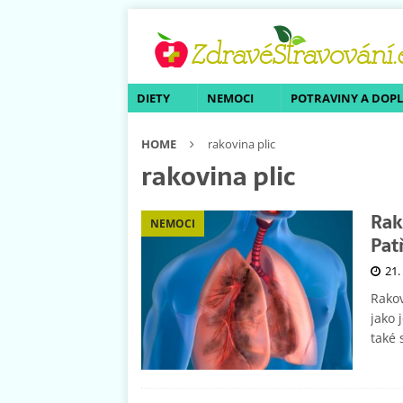
DIETY
NEMOCI
POTRAVINY A DOP
HOME
rakovina plic
rakovina plic
Rak
NEMOCI
Pat
21.
Rakov
jako 
také 