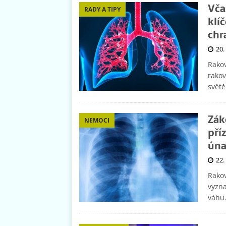
Vča
RADY A TIPY
klí
chr
20.
Rakov
rakov
svět
Zák
NEMOCI
pří
úna
22.
Rakov
vyzna
váhu