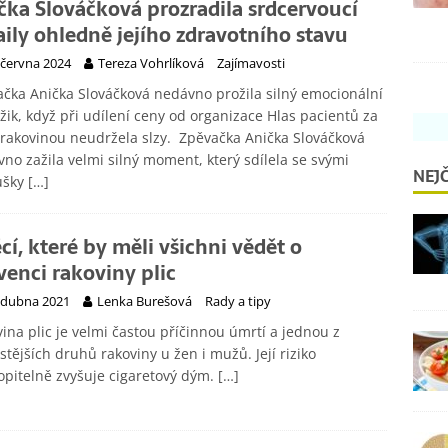
čka Slováčková prozradila srdcervoucí
aily ohledně jejího zdravotního stavu
 června 2024
Tereza Vohrlíková
Zajímavosti
čka Anička Slováčková nedávno prožila silný emocionální
ik, když při udílení ceny od organizace Hlas pacientů za
 rakovinou neudržela slzy. Zpěvačka Anička Slováčková
no zažila velmi silný moment, který sdílela se svými
NEJČ
ušky
[…]
ěcí, které by měli všichni vědět o
venci rakoviny plic
 dubna 2021
Lenka Burešová
Rady a tipy
ina plic je velmi častou příčinnou úmrtí a jednou z
stějších druhů rakoviny u žen i mužů. Její riziko
pitelně zvyšuje cigaretový dým.
[…]