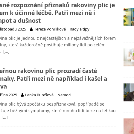
sné rozpoznání příznaků rakoviny plic je
čem k účinné léčbě. Patří mezi ně i
apot a dušnost
 listopadu 2025
Tereza Vohrlíková
Rady a tipy
ina plic je jednou z nejčastějších a nejzávažnějších forem
iny, která každoročně postihuje miliony lidí po celém
ě.
[…]
eřnou rakovinu plic prozradí časté
znaky. Patří mezi ně například i kašel a
va
 října 2025
Lenka Burešová
Nemoci
ina plic bývá zpočátku bezpříznaková, popřípadě se
čuje běžnými symptomy, které mnoho lidí bere na lehkou
.
[…]