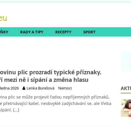
LŇKY
RADY A TIPY
RECEPTY
SPORT
ovinu plic prozradí typické příznaky.
ří mezi ně i sípání a změna hlasu
AKT
 ledna 2026
Lenka Burešová
Nemoci
ina plic se může projevit řadou nepříjemných příznaků,
je přetrvávající kašel, neobvyklé zadýchávání se, ale třeba
sípání.
[…]