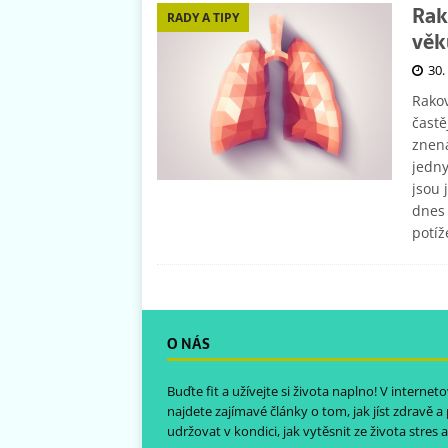
Rak
RADY A TIPY
věk
30.
Rakov
častě
znena
jedny
jsou 
dnes 
potíž
O NÁS
Buďte fit a užívejte si života naplno! V intern
najdete zajímavé články o tom, jak jíst zdravě a
udržovat v kondici, jak vytěsnit ze života stres a 