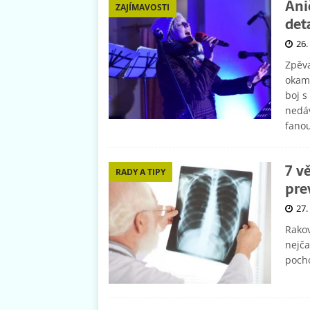
Ani
ZAJÍMAVOSTI
det
26.
Zpěva
okamž
boj s
nedáv
fano
7 v
RADY A TIPY
pre
27.
Rakov
nejča
pocho