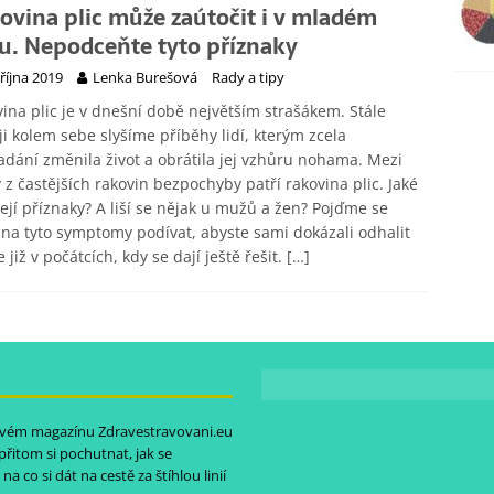
ovina plic může zaútočit i v mladém
u. Nepodceňte tyto příznaky
 října 2019
Lenka Burešová
Rady a tipy
ina plic je v dnešní době největším strašákem. Stále
ji kolem sebe slyšíme příběhy lidí, kterým zcela
dání změnila život a obrátila jej vzhůru nohama. Mezi
 z častějších rakovin bezpochyby patří rakovina plic. Jaké
její příznaky? A liší se nějak u mužů a žen? Pojďme se
na tyto symptomy podívat, abyste sami dokázali odhalit
e již v počátcích, kdy se dají ještě řešit.
[…]
etovém magazínu
Zdravestravovani.eu
 přitom si pochutnat, jak se
na co si dát na cestě za štíhlou linií