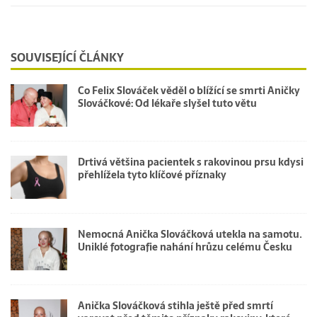
SOUVISEJÍCÍ ČLÁNKY
Co Felix Slováček věděl o blížící se smrti Aničky
Slováčkové: Od lékaře slyšel tuto větu
Drtivá většina pacientek s rakovinou prsu kdysi
přehlížela tyto klíčové příznaky
Nemocná Anička Slováčková utekla na samotu.
Uniklé fotografie nahání hrůzu celému Česku
Anička Slováčková stihla ještě před smrtí