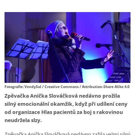
Fotografie: VendySol / Creative Commons / Attribution-Share Alike 4.0
Zpěvačka Anička Slováčková nedávno prožila
silný emocionální okamžik, když při udílení ceny
od organizace Hlas pacientů za boj s rakovinou
neudržela slzy.
Zpěvačka Anička Slováčková nedávno zažila velmi silný