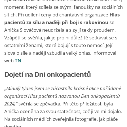
moment, který sdílela se svými fanoušky na sociálních
sítích. Při udílení ceny od charitativní organizace
Hlas
pacientů za sílu a naději při boji s rakovinou
se
Anička Slováčová neudržela a slzy jí tekly proudem.
Vzápětí se svěřila, jak je pro ni důležité setkávat se s
ostatními ženami, které bojují s touto nemocí. Její
slova o síle a naději vzbudila velký ohlas, informoval
web
TN
.
Dojetí na Dni onkopacientů
„Minulý týden jsem se zúčastnila krásné akce pořádané
organizací Hlas pacientů nazvanou Den onkopacientů
2024,”
svěřila se zpěvačka. Při této příležitosti byla
Anička oceněna za svou statečnost, což ji velmi dojalo.
Na sociálních médiích zveřejnila fotografie, jak pláče
dojetím.