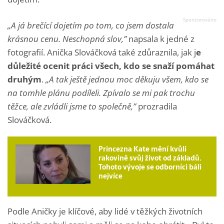
„A já brečící dojetím po tom, co jsem dostala
krásnou cenu. Neschopná slov,”
napsala k jedné z
fotografií. Anička Slováčková také zdůraznila, jak j
e
důležité ocenit práci všech, kdo se snaží pomáhat
druhým
.
„A tak ještě jednou moc děkuju všem, kdo se
na tomhle plánu podíleli. Zpívalo se mi pak trochu
těžce, ale zvládli jsme to společně,”
prozradila
Slováčková.
Princezna Kate mění kvůli
rakovině svůj život od základů.
Tohoto vývoje se odborníci báli
nejvíce
Podle Aničky je klíčové, aby lidé v těžkých životních