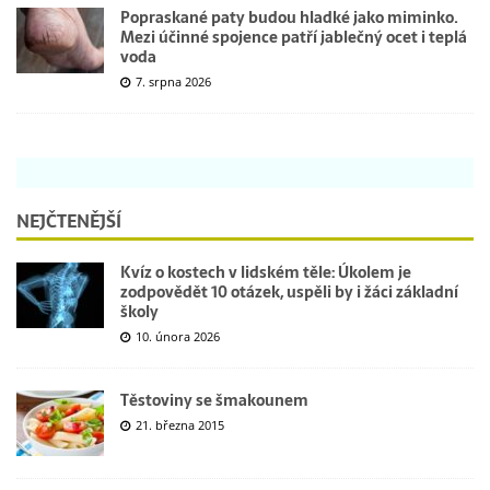
Popraskané paty budou hladké jako miminko.
Mezi účinné spojence patří jablečný ocet i teplá
voda
7. srpna 2026
NEJČTENĚJŠÍ
Kvíz o kostech v lidském těle: Úkolem je
zodpovědět 10 otázek, uspěli by i žáci základní
školy
10. února 2026
Těstoviny se šmakounem
21. března 2015