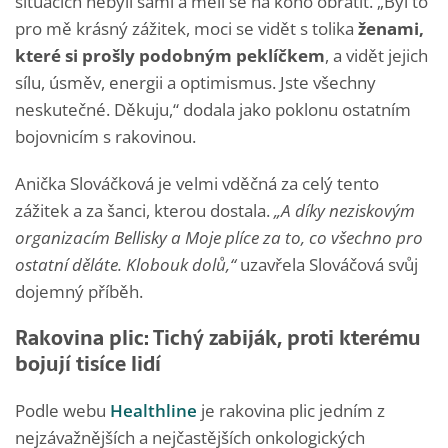
situacích nebyli sami a měli se na koho obrátit. „Byl to
pro mě krásný zážitek, moci se vidět s tolika
ženami,
které si prošly podobným peklíčkem
, a vidět jejich
sílu, úsměv, energii a optimismus. Jste všechny
neskutečné. Děkuju,“ dodala jako poklonu ostatním
bojovnicím s rakovinou.
Anička Slováčková je velmi vděčná za celý tento
zážitek a za šanci, kterou dostala.
„A díky neziskovým
organizacím Bellisky a Moje plíce za to, co všechno pro
ostatní děláte. Klobouk dolů,“
uzavřela Slováčová svůj
dojemný příběh.
Rakovina plic: Tichý zabiják, proti kterému
bojují tisíce lidí
Podle webu
Healthline
je rakovina plic jedním z
nejzávažnějších a nejčastějších onkologických