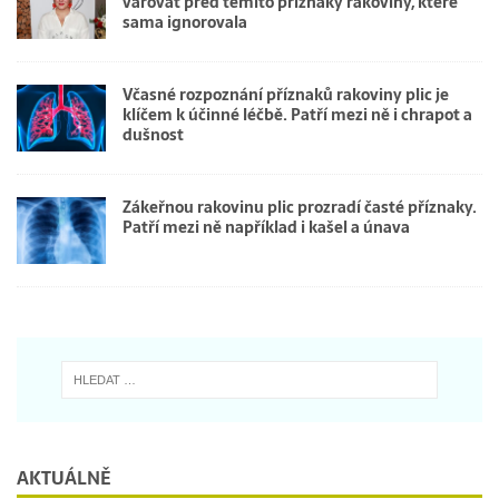
varovat před těmito příznaky rakoviny, které
sama ignorovala
Včasné rozpoznání příznaků rakoviny plic je
klíčem k účinné léčbě. Patří mezi ně i chrapot a
dušnost
Zákeřnou rakovinu plic prozradí časté příznaky.
Patří mezi ně například i kašel a únava
AKTUÁLNĚ