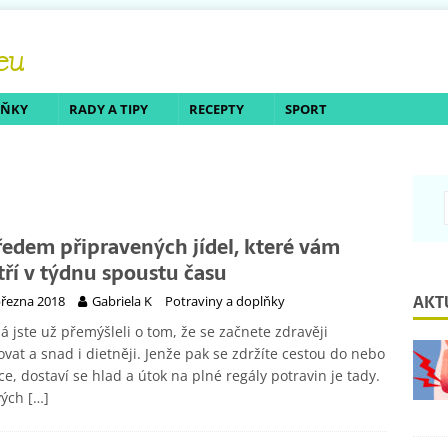
LŇKY
RADY A TIPY
RECEPTY
SPORT
ředem připravených jídel, které vám
tří v týdnu spoustu času
AKT
března 2018
Gabriela K
Potraviny a doplňky
 jste už přemýšleli o tom, že se začnete zdravěji
ovat a snad i dietněji. Jenže pak se zdržíte cestou do nebo
ce, dostaví se hlad a útok na plné regály potravin je tady.
vých
[…]