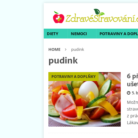
DIETY
NEMOCI
POTRAVINY A DOP
HOME
pudink
pudink
6 p
POTRAVINY A DOPLŇKY
uše
5. 
Možná
strav
z prá
Láka