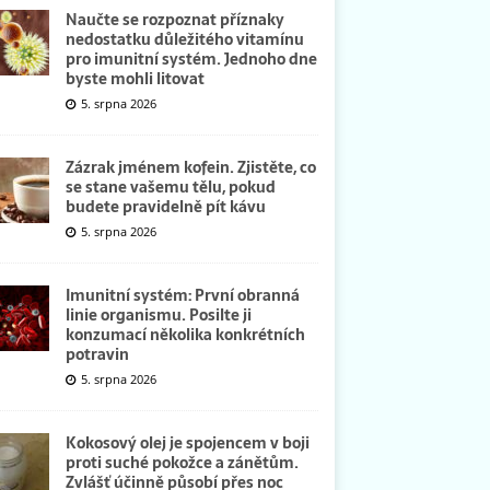
Naučte se rozpoznat příznaky
nedostatku důležitého vitamínu
pro imunitní systém. Jednoho dne
byste mohli litovat
5. srpna 2026
Zázrak jménem kofein. Zjistěte, co
se stane vašemu tělu, pokud
budete pravidelně pít kávu
5. srpna 2026
Imunitní systém: První obranná
linie organismu. Posilte ji
konzumací několika konkrétních
potravin
5. srpna 2026
Kokosový olej je spojencem v boji
proti suché pokožce a zánětům.
Zvlášť účinně působí přes noc