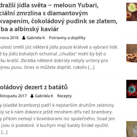
dražší jídla světa – meloun Yubari,
ciální zmrzlina s diamantovým
kvapením, čokoládový pudink se zlatem,
ba a albínský kaviár
února 2018
Gabriela K
Potraviny a doplňky
ulosti směli jíst některá jídla pouze králové a vybraní lidé.
 by jídlo bohatých ochutnal „chuďas“ mohl by být o
čku kratší. Zkrátka některé dobroty nebyly určeny pro
jnou pusu. Dnes si můžete dopřát, cokoliv
[…]
oládový dezert z batátů
 listopadu 2017
Gabriela K
Recepty
y (sladké brambory) patří k nejstarším druhům zeleniny.
aly se k nám dokonce ještě mnohem dřív než brambory.
y přitom nemají s bramborami nic společného. Snad jen
e jsou si podobné. V kuchyni mají batáty široké využití.
h
[…]