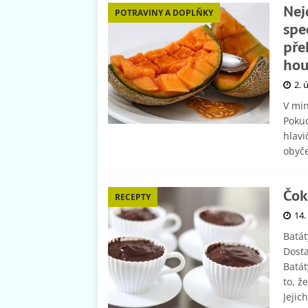
Nej
POTRAVINY A DOPLŇKY
spe
pře
hou
2. 
V min
Pokud
hlavi
obyče
Čok
RECEPTY
14.
Batát
Dost
Batát
to, ž
Jejic