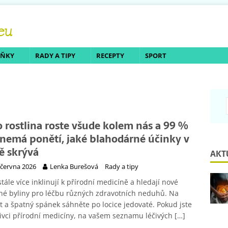
LŇKY
RADY A TIPY
RECEPTY
SPORT
o rostlina roste všude kolem nás a 99 %
í nemá ponětí, jaké blahodárné účinky v
ě skrývá
AKT
 června 2026
Lenka Burešová
Rady a tipy
stále více inklinují k přírodní medicíně a hledají nové
é byliny pro léčbu různých zdravotních neduhů. Na
t a špatný spánek sáhněte po locice jedovaté. Pokud jste
ivci přírodní medicíny, na vašem seznamu léčivých
[…]