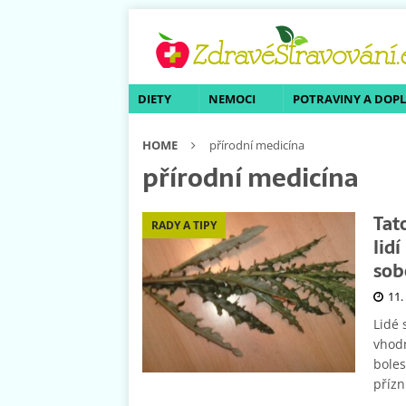
DIETY
NEMOCI
POTRAVINY A DOP
HOME
přírodní medicína
přírodní medicína
Tat
RADY A TIPY
lid
sob
11.
Lidé 
vhodn
boles
přízn