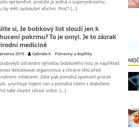
sto oprávněné, protože je jedná o superpotravinu,
u by měli vyzkoušet všichni. Proč?
[…]
íte si, že bobkový list slouží jen k
hucení pokrmu? To je omyl. Je to zázrak
řírodní medicíně
července 2019
Gabriela K
Potraviny a doplňky
NEJČ
sobivější zdravotní výhodou bobkového listu je například
nost detoxikovat organismus a chránit tělo před
riálními infekcemi. Dále pak pomáhá zpomalit proces
utí, urychluje hojení ran a pomáhá lidem s diabetem.
á také zlepšit zdraví srdce,
[…]