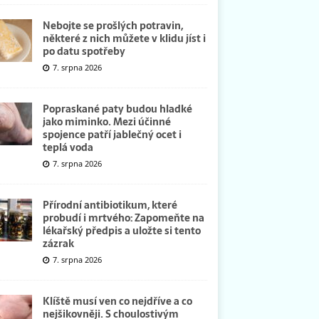
Nebojte se prošlých potravin,
některé z nich můžete v klidu jíst i
po datu spotřeby
7. srpna 2026
Popraskané paty budou hladké
jako miminko. Mezi účinné
spojence patří jablečný ocet i
teplá voda
7. srpna 2026
Přírodní antibiotikum, které
probudí i mrtvého: Zapomeňte na
lékařský předpis a uložte si tento
zázrak
7. srpna 2026
Klíště musí ven co nejdříve a co
nejšikovněji. S choulostivým