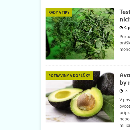
Tes
RADY A TIPY
nic
9. 
Příro
prášk
mohou
Avo
POTRAVINY A DOPLŇKY
by 
29.
V pos
ovoce
příp
nebo 
milio