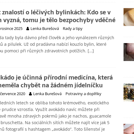
t znalostí o léčivých bylinkách: Kdo se v
h vyzná, tomu je tělo bezpochyby vděčné
prosince 2025
Lenka Burešová
Rady a tipy
da tady byla dávno před člověk a jeho vynálezem různých
ů a pilulek. Už od pradávna nabízí kouzlo bylin, které
 pomoci při různých zdravotních potížích.
[…]
kádo je účinná přírodní medicína, která
neměla chybět na žádném jídelníčku
 července 2020
Lenka Burešová
Potraviny a doplňky
ledních letech se obliba tohoto krémového, exotického
 prudce vzrostla. Využít avokádo navíc můžete při
ravě mnoha zdravých pokrmů jako je nachos, guacamole
bruschetta. Na sociálních sítích můžete najít více jak 5
nů fotografií s hashtagem „avokádo“. Toto šílenství je