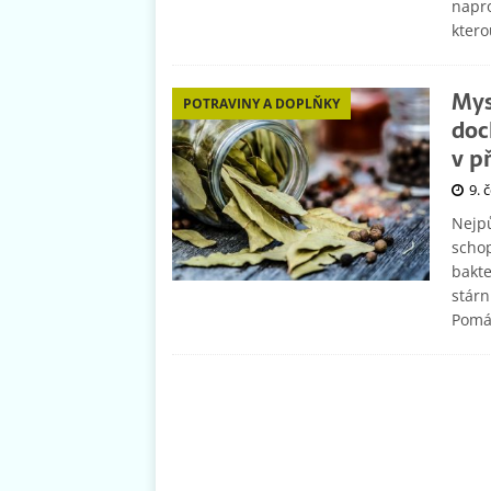
napro
ktero
Mysl
POTRAVINY A DOPLŇKY
doc
v p
9. 
Nejpů
schop
bakte
stárn
Pomáh