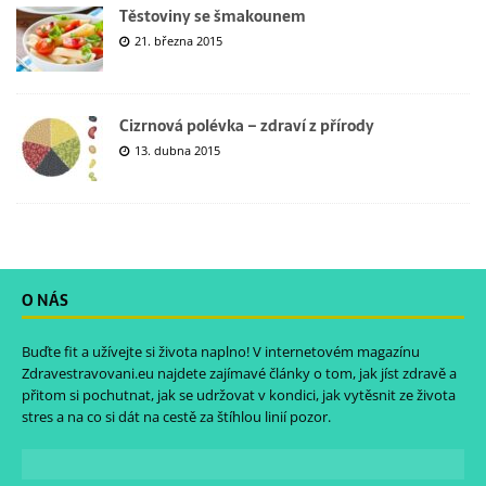
Těstoviny se šmakounem
21. března 2015
Cizrnová polévka – zdraví z přírody
13. dubna 2015
O NÁS
Buďte fit a užívejte si života naplno! V internetovém magazínu
Zdravestravovani.eu
najdete zajímavé články o tom, jak jíst zdravě a
přitom si pochutnat, jak se udržovat v kondici, jak vytěsnit ze života
stres a na co si dát na cestě za štíhlou linií pozor.