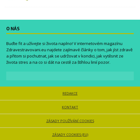
O NÁS
Buďte fit a užívejte si života naplno! V internetovém magazínu
Zdravestravovani.eu
najdete zajímavé články o tom, jak jíst zdravě
a přitom si pochutnat, jak se udržovat v kondici, jak vytěsnit ze
života stres a na co si dát na cestě za štíhlou linií pozor.
REDAKCE
KONTAKT
ZÁSADY POUŽÍVÁNÍ COOKIES
ZÁSADY COOKIES (EU)