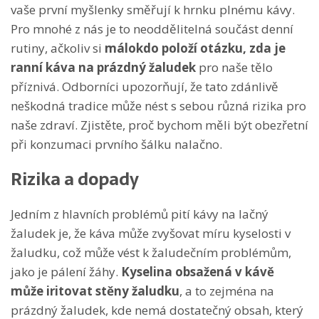
vaše první myšlenky směřují k hrnku plnému kávy.
Pro mnohé z nás je to neoddělitelná součást denní
rutiny, ačkoliv si
málokdo položí otázku, zda je
ranní káva na prázdný žaludek
pro naše tělo
příznivá. Odborníci upozorňují, že tato zdánlivě
neškodná tradice může nést s sebou různá rizika pro
naše zdraví. Zjistěte, proč bychom měli být obezřetní
při konzumaci prvního šálku nalačno.
Rizika a dopady
Jedním z hlavních problémů pití kávy na lačný
žaludek je, že káva může zvyšovat míru kyselosti v
žaludku, což může vést k žaludečním problémům,
jako je pálení žáhy.
Kyselina obsažená v kávě
může iritovat stěny žaludku
, a to zejména na
prázdný žaludek, kde nemá dostatečný obsah, který