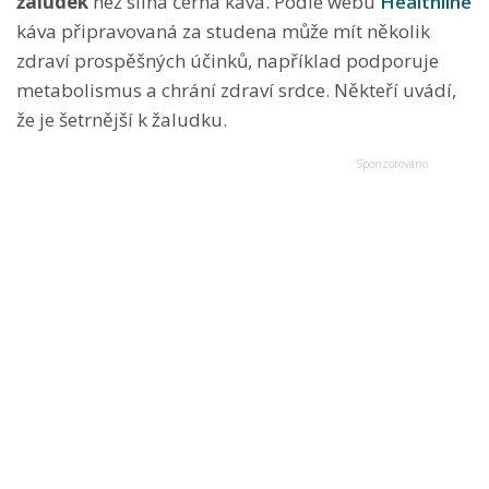
žaludek
než silná černá káva. Podle webu
Healthline
káva připravovaná za studena může mít několik
zdraví prospěšných účinků, například podporuje
metabolismus a chrání zdraví srdce. Někteří uvádí,
že je šetrnější k žaludku.