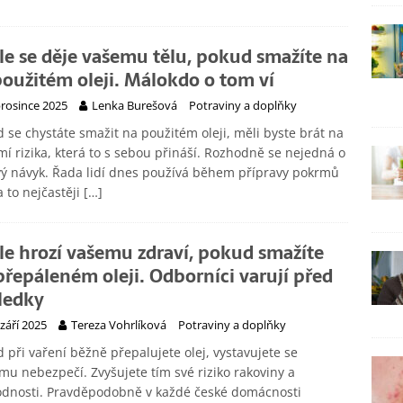
le se děje vašemu tělu, pokud smažíte na
 použitém oleji. Málokdo o tom ví
prosince 2025
Lenka Burešová
Potraviny a doplňky
 se chystáte smažit na použitém oleji, měli byste brát na
í rizika, která to s sebou přináší. Rozhodně se nejedná o
ý návyk. Řada lidí dnes používá během přípravy pokrmů
 a to nejčastěji
[…]
le hrozí vašemu zdraví, pokud smažíte
přepáleném oleji. Odborníci varují před
ledky
 září 2025
Tereza Vohrlíková
Potraviny a doplňky
 při vaření běžně přepalujete olej, vystavujete se
mu nebezpečí. Zvyšujete tím své riziko rakoviny a
odnosti. Pravděpodobně v každé české domácnosti