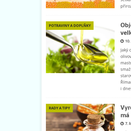
přir
Obj
POTRAVINY A DOPLŇKY
vel
10.
Jaký 
olivo
mastn
smaže
staro
Říman
i dne
Vyr
RADY A TIPY
má 
7. 