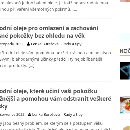
te alespoň jedno balení oleje, je totiž nepostradatelnou
vinou při vaření všemožných pokrmů.
[…]
rodní oleje pro omlazení a zachování
sné pokožky bez ohledu na věk
listopadu 2022
Lenka Burešová
Rady a tipy
NEJČ
přírodní oleje vám pomohou udržet krásnou a mladistvou
 Svými blahodárnými účinky předčí i ty nejoblíbenější
rční produkty.
[…]
rodní oleje, které učiní vaši pokožku
žnější a pomohou vám odstranit veškeré
sky
 července 2022
Lenka Burešová
Rady a tipy
y jsou běžný problém, se kterým se s postupem věku
vá naprosto každý. Tyto léčivé oleje vám pomohou s jejich