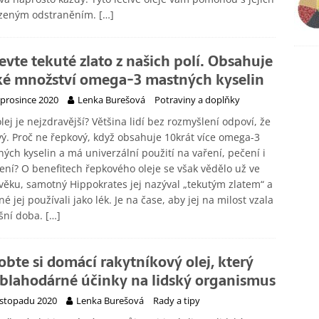
ozeným odstraněním.
[…]
evte tekuté zlato z našich polí. Obsahuje
ké množství omega-3 mastných kyselin
 prosince 2020
Lenka Burešová
Potraviny a doplňky
olej je nejzdravější? Většina lidí bez rozmyšlení odpoví, že
vý. Proč ne řepkový, když obsahuje 10krát více omega-3
ých kyselin a má univerzální použití na vaření, pečení i
ní? O benefitech řepkového oleje se však vědělo už ve
věku, samotný Hippokrates jej nazýval „tekutým zlatem“ a
é jej používali jako lék. Je na čase, aby jej na milost vzala
šní doba.
[…]
obte si domácí rakytníkový olej, který
blahodárné účinky na lidský organismus
listopadu 2020
Lenka Burešová
Rady a tipy