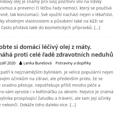
níkový olej je známý pro svůj pozitivní vliv na lidský
ismus a prevenci či léčbu řady nemocí, který se používá
evně, tak konzumací. Své využití nachází nejen v lékařství,
íky vhodným vlastnostem a působení také na kůži se
 často přidává také do kosmetických přípravků.
[…]
obte si domácí léčivý olej z máty.
áhá proti celé řadě zdravotních neduhů
 září 2020
Lenka Burešová
Potraviny a doplňky
patří k nejznámějším bylinkám. Je velice populární nejen
 svým účinkům na zdraví, ale především proto, že se
e snadno pěstuje, nepotřebuje příliš mnoho péče a
o vám vyroste i v květináčku za oknem. Nejvíce je známá
bylinka prospívající žaludku a trávení, ale tam její účinky
ě nekončí. Dokáže toho daleko více.
[…]