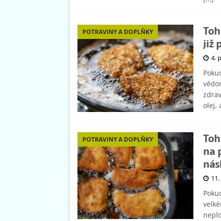
Toh
POTRAVINY A DOPLŇKY
již
4. 
Pokud
vědom
zdrav
olej,
Toh
POTRAVINY A DOPLŇKY
na 
nás
11.
Pokud
velké
nepl