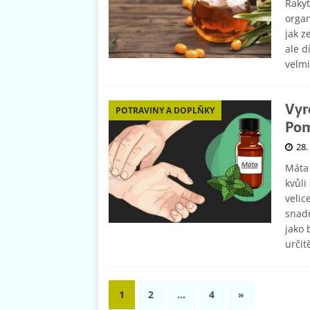
Rakyt
organ
jak z
ale d
velmi
Vyr
POTRAVINY A DOPLŇKY
Pom
28.
Máta 
kvůli
velic
snadn
jako 
určit
1
2
…
4
»