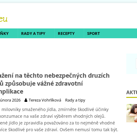
LŇKY
RADY A TIPY
RECEPTY
SPORT
žení na těchto nebezpečných druzích
jů způsobuje vážné zdravotní
plikace
AKT
 února 2026
Tereza Vohrlíková
Rady a tipy
li milovníky smaženého jídla, zmírněte škodlivé účinky
konzumace na vaše zdraví výběrem vhodných olejů.
né jídlo je zpravidla považováno za to nejméně vhodné
více škodlivé pro vaše zdraví. Ovšem nemusí tomu tak být.