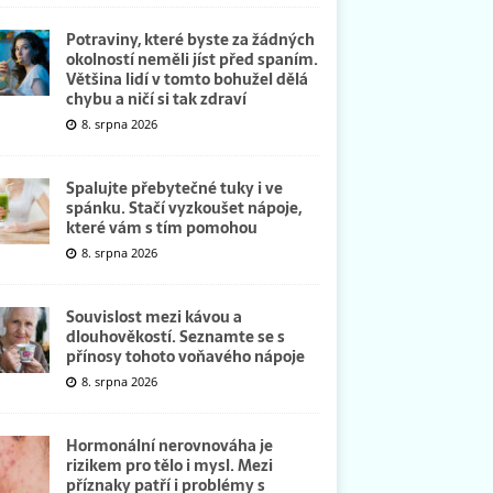
Potraviny, které byste za žádných
okolností neměli jíst před spaním.
Většina lidí v tomto bohužel dělá
chybu a ničí si tak zdraví
8. srpna 2026
Spalujte přebytečné tuky i ve
spánku. Stačí vyzkoušet nápoje,
které vám s tím pomohou
8. srpna 2026
Souvislost mezi kávou a
dlouhověkostí. Seznamte se s
přínosy tohoto voňavého nápoje
8. srpna 2026
Hormonální nerovnováha je
rizikem pro tělo i mysl. Mezi
příznaky patří i problémy s