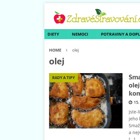
DIETY
NEMOCI
POTRAVINY A DOP
HOME
olej
olej
Sma
RADY A TIPY
ole
kom
15.
Jste-
jeho 
Smaže
a nej
[…]