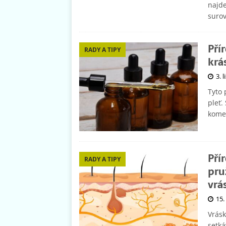
najde
suro
Pří
RADY A TIPY
krá
3. 
Tyto 
pleť.
kome
Pří
RADY A TIPY
pru
vrá
15.
Vrásk
setká