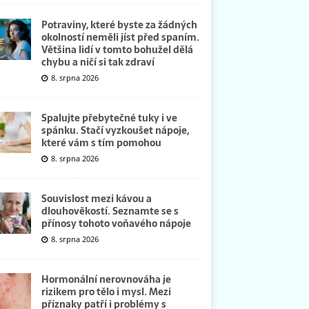
Potraviny, které byste za žádných
okolností neměli jíst před spaním.
Většina lidí v tomto bohužel dělá
chybu a ničí si tak zdraví
8. srpna 2026
Spalujte přebytečné tuky i ve
spánku. Stačí vyzkoušet nápoje,
které vám s tím pomohou
8. srpna 2026
Souvislost mezi kávou a
dlouhověkostí. Seznamte se s
přínosy tohoto voňavého nápoje
8. srpna 2026
Hormonální nerovnováha je
rizikem pro tělo i mysl. Mezi
příznaky patří i problémy s