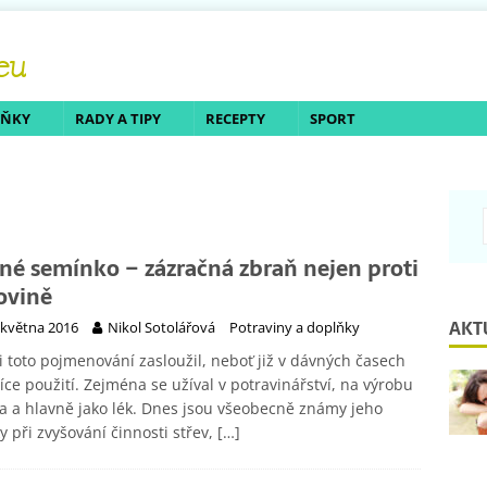
LŇKY
RADY A TIPY
RECEPTY
SPORT
né semínko – zázračná zbraň nejen proti
ovině
AKT
 května 2016
Nikol Sotolářová
Potraviny a doplňky
i toto pojmenování zasloužil, neboť již v dávných časech
íce použití. Zejména se užíval v potravinářství, na výrobu
a a hlavně jako lék. Dnes jsou všeobecně známy jeho
y při zvyšování činnosti střev,
[…]