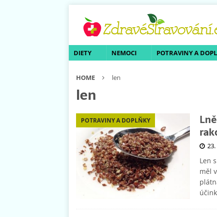
DIETY
NEMOCI
POTRAVINY A DOP
HOME
len
len
Lně
POTRAVINY A DOPLŇKY
rak
23.
Len s
měl v
plátn
účink