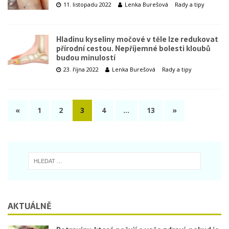
11. listopadu 2022
Lenka Burešová
Rady a tipy
Hladinu kyseliny močové v těle lze redukovat
přírodní cestou. Nepříjemné bolesti kloubů
budou minulostí
23. října 2022
Lenka Burešová
Rady a tipy
«
1
2
3
4
…
13
»
AKTUÁLNĚ