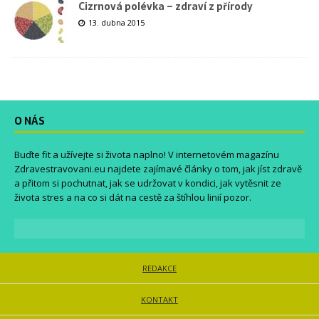
Cizrnová polévka – zdraví z přírody
13. dubna 2015
O NÁS
Buďte fit a užívejte si života naplno! V internetovém magazínu
Zdravestravovani.eu
najdete zajímavé články o tom, jak jíst zdravě
a přitom si pochutnat, jak se udržovat v kondici, jak vytěsnit ze
života stres a na co si dát na cestě za štíhlou linií pozor.
REDAKCE
KONTAKT