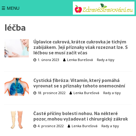
☰ MENU
léčba
Úplavice cukrová, krátce cukrovka je tichým
zabijákem. Její příznaky však rozeznat lze. S
léčbou se musí začít včas
1. února 2023
Lenka Burešová
Rady a tipy
Cystická fibróza: Vitamín, který pomáhá
vyrovnat se s příznaky tohoto onemocnění
18. prosince 2022
Lenka Burešová
Rady a tipy
Časté příčiny bolesti nohou. Na některé
pozor, mohou vyžadovat i chirurgický zákrok
4. prosince 2022
Lenka Burešová
Rady a tipy