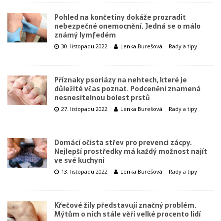
Pohled na končetiny dokáže prozradit
nebezpečné onemocnění. Jedná se o málo
známý lymfedém
30. listopadu 2022
Lenka Burešová
Rady a tipy
Příznaky psoriázy na nehtech, které je
důležité včas poznat. Podcenění znamená
nesnesitelnou bolest prstů
27. listopadu 2022
Lenka Burešová
Rady a tipy
Domácí očista střev pro prevenci zácpy.
Nejlepší prostředky má každý možnost najít
ve své kuchyni
13. listopadu 2022
Lenka Burešová
Rady a tipy
Křečové žíly představují značný problém.
Mýtům o nich stále věří velké procento lidí