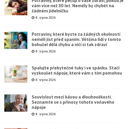
Potraviny, které pečují o vaše zdraví, pokud je
vám více než 30 let. Neměly by chybět na
žádném jídelníčku
8. srpna 2026
Potraviny, které byste za žádných okolností
neměli jíst před spaním. Většina lidí v tomto
bohužel dělá chybu a ničí si tak zdraví
8. srpna 2026
Spalujte přebytečné tuky i ve spánku. Stačí
vyzkoušet nápoje, které vám s tím pomohou
8. srpna 2026
Souvislost mezi kávou a dlouhověkostí.
Seznamte se s přínosy tohoto voňavého
nápoje
8. srpna 2026