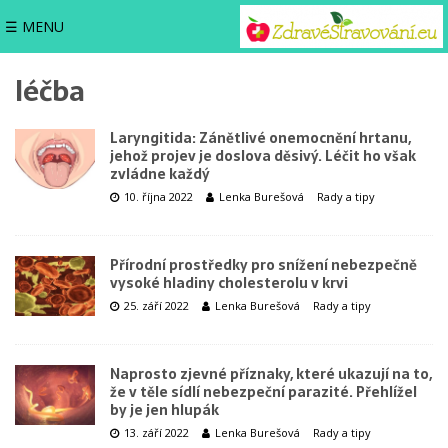
☰ MENU
léčba
Laryngitida: Zánětlivé onemocnění hrtanu,
jehož projev je doslova děsivý. Léčit ho však
zvládne každý
10. října 2022
Lenka Burešová
Rady a tipy
Přírodní prostředky pro snížení nebezpečně
vysoké hladiny cholesterolu v krvi
25. září 2022
Lenka Burešová
Rady a tipy
Naprosto zjevné příznaky, které ukazují na to,
že v těle sídlí nebezpeční parazité. Přehlížel
by je jen hlupák
13. září 2022
Lenka Burešová
Rady a tipy