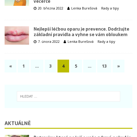
večerce
20. března 2022
Lenka Burešová
Rady a tipy
Nejlepší léčbou oparu je prevence. Dodržujte
základní pravidla a vyhne se vám obloukem
7. února 2022
Lenka Burešová
Rady a tipy
«
1
…
3
4
5
…
13
»
AKTUÁLNĚ