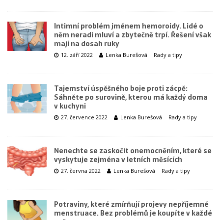
Intimní problém jménem hemoroidy. Lidé o
něm neradi mluví a zbytečně trpí. Řešení však
mají na dosah ruky
12. září 2022
Lenka Burešová
Rady a tipy
Tajemství úspěšného boje proti zácpě:
Sáhněte po surovině, kterou má každý doma
v kuchyni
27. července 2022
Lenka Burešová
Rady a tipy
Nenechte se zaskočit onemocněním, které se
vyskytuje zejména v letních měsících
27. června 2022
Lenka Burešová
Rady a tipy
Potraviny, které zmírňují projevy nepříjemné
menstruace. Bez problémů je koupíte v každé