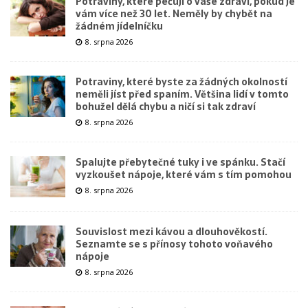
Potraviny, které pečují o vaše zdraví, pokud je
vám více než 30 let. Neměly by chybět na
žádném jídelníčku
8. srpna 2026
Potraviny, které byste za žádných okolností
neměli jíst před spaním. Většina lidí v tomto
bohužel dělá chybu a ničí si tak zdraví
8. srpna 2026
Spalujte přebytečné tuky i ve spánku. Stačí
vyzkoušet nápoje, které vám s tím pomohou
8. srpna 2026
Souvislost mezi kávou a dlouhověkostí.
Seznamte se s přínosy tohoto voňavého
nápoje
8. srpna 2026