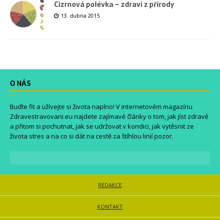
Cizrnová polévka – zdraví z přírody
13. dubna 2015
O NÁS
Buďte fit a užívejte si života naplno! V internetovém magazínu
Zdravestravovani.eu
najdete zajímavé články o tom, jak jíst zdravě
a přitom si pochutnat, jak se udržovat v kondici, jak vytěsnit ze
života stres a na co si dát na cestě za štíhlou linií pozor.
REDAKCE
KONTAKT