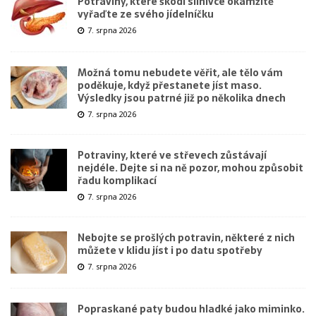
Potraviny, které škodí slinivce okamžitě
vyřaďte ze svého jídelníčku
7. srpna 2026
Možná tomu nebudete věřit, ale tělo vám
poděkuje, když přestanete jíst maso.
Výsledky jsou patrné již po několika dnech
7. srpna 2026
Potraviny, které ve střevech zůstávají
nejdéle. Dejte si na ně pozor, mohou způsobit
řadu komplikací
7. srpna 2026
Nebojte se prošlých potravin, některé z nich
můžete v klidu jíst i po datu spotřeby
7. srpna 2026
Popraskané paty budou hladké jako miminko.