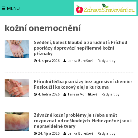
☰ MENU
kožní onemocnění
Svědění, bolest kloubů a zarudnutí: Příchod
psoriázy doprovází nepříjemné kožní
příznaky
4. srpna 2026
Lenka Burešová
Rady a tipy
Přírodní léčba psoriázy bez agresivní chemie:
Poslouží i kokosový olej a kurkuma
4. ledna 2026
Tereza Vohrlíková
Rady a tipy
Závažné kožní problémy je třeba umět
rozpoznat od neškodných. Nebezpečné jsou i
nepravidelné tvary
24. října 2025
Lenka Burešová
Rady a tipy