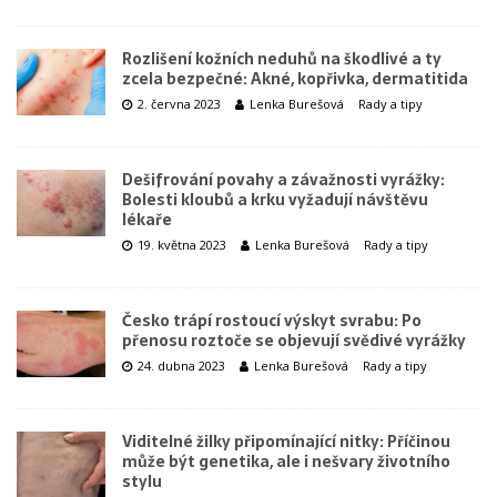
Rozlišení kožních neduhů na škodlivé a ty
zcela bezpečné: Akné, kopřivka, dermatitida
2. června 2023
Lenka Burešová
Rady a tipy
Dešifrování povahy a závažnosti vyrážky:
Bolesti kloubů a krku vyžadují návštěvu
lékaře
19. května 2023
Lenka Burešová
Rady a tipy
Česko trápí rostoucí výskyt svrabu: Po
přenosu roztoče se objevují svědivé vyrážky
24. dubna 2023
Lenka Burešová
Rady a tipy
Viditelné žilky připomínající nitky: Příčinou
může být genetika, ale i nešvary životního
stylu