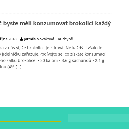
č byste měli konzumovat brokolici každý
 října 2018
Jarmila Nováková
Kuchyně
na z nás ví, že brokolice je zdravá. Ne každý ji však do
 jídelníčku zařazuje.Podívejte se, co získáte konzumací
ho šálku brokolice. • 20 kalorií • 3,6 g sacharidů • 2,1 g
einu (4%
[…]