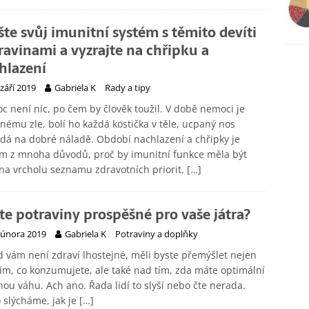
šte svůj imunitní systém s těmito devíti
ravinami a vyzrajte na chřipku a
hlazení
 září 2019
Gabriela K
Rady a tipy
 není nic, po čem by člověk toužil. V době nemoci je
nému zle, bolí ho každá kostička v těle, ucpaný nos
dá na dobré náladě. Období nachlazení a chřipky je
m z mnoha důvodů, proč by imunitní funkce měla být
na vrcholu seznamu zdravotních priorit.
[…]
te potraviny prospěšné pro vaše játra?
 února 2019
Gabriela K
Potraviny a doplňky
 vám není zdraví lhostejné, měli byste přemýšlet nejen
ím, co konzumujete, ale také nad tím, zda máte optimální
nou váhu. Ach ano. Řada lidí to slyší nebo čte nerada.
 slýcháme, jak je
[…]