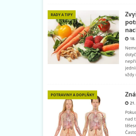
Zvy
RADY A TIPY
pot
nac
18.
Nemoc
dotyč
nepři
jední
vždy 
Zná
POTRAVINY A DOPLŇKY
21.
Pokud
nad t
těles
Často