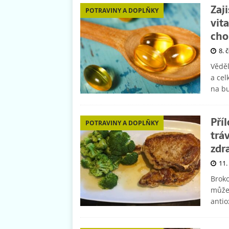
Zaj
POTRAVINY A DOPLŇKY
vit
cho
8. 
Věděl
a cel
na b
Pří
POTRAVINY A DOPLŇKY
tráv
zdr
11.
Broko
můžet
antio