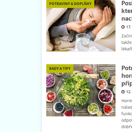
Pos
POTRAVINY A DOPLŇKY
kte
nac
17.
Začín
takže
léka
Pot
RADY A TIPY
hor
pří
12.
Hormo
nálad
funkc
odpov
dobř