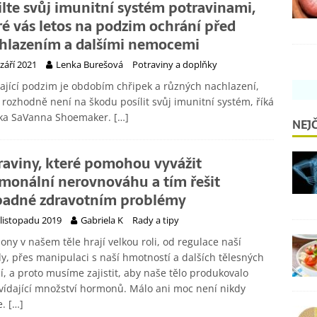
ilte svůj imunitní systém potravinami,
ré vás letos na podzim ochrání před
hlazením a dalšími nemocemi
 září 2021
Lenka Burešová
Potraviny a doplňky
ající podzim je obdobím chřipek a různých nachlazení,
 rozhodně není na škodu posílit svůj imunitní systém, říká
řka SaVanna Shoemaker.
[…]
NEJČ
raviny, které pomohou vyvážit
monální nerovnováhu a tím řešit
padné zdravotním problémy
 listopadu 2019
Gabriela K
Rady a tipy
ny v našem těle hrají velkou roli, od regulace naší
y, přes manipulaci s naší hmotností a dalších tělesných
í, a proto musíme zajistit, aby naše tělo produkovalo
ídající množství hormonů. Málo ani moc není nikdy
e.
[…]