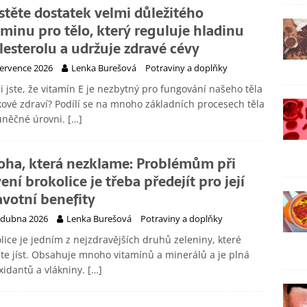
istěte dostatek velmi důležitého
aminu pro tělo, který reguluje hladinu
lesterolu a udržuje zdravé cévy
července 2026
Lenka Burešová
Potraviny a doplňky
i jste, že vitamín E je nezbytný pro fungování našeho těla
kové zdraví? Podílí se na mnoho základních procesech těla
uněčné úrovni.
[…]
loha, která nezklame: Problémům při
ení brokolice je třeba předejít pro její
avotní benefity
 dubna 2026
Lenka Burešová
Potraviny a doplňky
lice je jedním z nejzdravějších druhů zeleniny, které
e jíst. Obsahuje mnoho vitamínů a minerálů a je plná
xidantů a vlákniny.
[…]