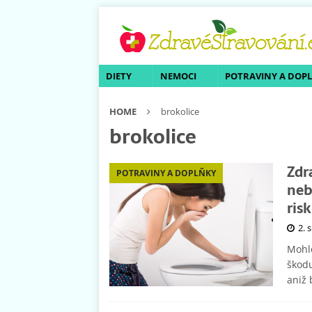
DIETY
NEMOCI
POTRAVINY A DOP
HOME
brokolice
brokolice
Zdr
POTRAVINY A DOPLŇKY
neb
ris
2. 
Mohlo
škodu
aniž 