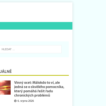
UÁLNĚ
Vinný ocet: Málokdo to ví, ale
jedná se o skvělého pomocníka,
který pomáhá řešit řadu
chronických problémů
6. srpna 2026