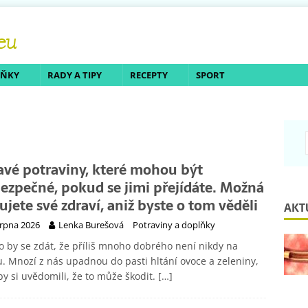
LŇKY
RADY A TIPY
RECEPTY
SPORT
avé potraviny, které mohou být
ezpečné, pokud se jimi přejídáte. Možná
kujete své zdraví, aniž byste o tom věděli
AKT
srpna 2026
Lenka Burešová
Potraviny a doplňky
 by se zdát, že příliš mnoho dobrého není nikdy na
. Mnozí z nás upadnou do pasti hltání ovoce a zeleniny,
by si uvědomili, že to může škodit.
[…]