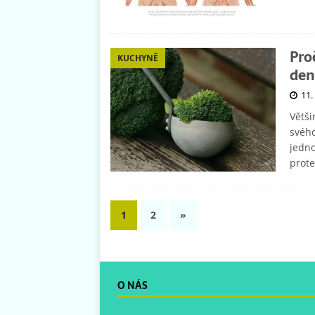
Pro
KUCHYNĚ
den
11.
Větši
svého
jedno
prot
1
2
»
O NÁS