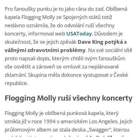
Pro fanoušky punku je to jako rána do zad. Oblíbená
kapela Flogging Molly ze Spojených států totiž
nedávno oznámila, že do odvolání ruší všechny
koncerty, informoval web
USAToday
. Důvodem je
skutečnost, že se jejich zpěvák
Dave King potýká s
vážnými zdravotními problémy
. Na své sociální sítě
proto napsali dopis, kterým chtěli svým fanouškům
vše osvětlit a zároveň se omluvit za neplánované
zklamání. Skupina měla dokonce vystupovat v České
republice.
Flogging Molly ruší všechny koncerty
Flogging Molly je oblíbená punková kapela, který
vznikla již v roce 1994 v americkém Los Angeles. Jejich
průlomovým albem se stala deska „Swagger“, kterou