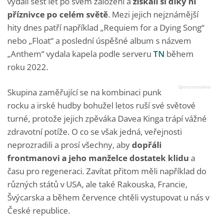
vydali šest let po svém založení a
získali si díky ní
příznivce po celém světě
. Mezi jejich nejznámější
hity dnes patří například „Requiem for a Dying Song“
nebo „Float“ a poslední úspěšné album s názvem
„Anthem“ vydala kapela podle serveru
TN
během
roku 2022.
Skupina zaměřující se na kombinaci punk
rocku a irské hudby bohužel letos ruší své světové
turné, protože jejich zpěváka Davea Kinga trápí vážné
zdravotní potíže. O co se však jedná, veřejnosti
neprozradili a prosí všechny, aby
dopřáli
frontmanovi a jeho manželce dostatek klidu
a
času pro regeneraci. Zavítat přitom měli například do
různých států v USA, ale také Rakouska, Francie,
Švýcarska a během července chtěli vystupovat u nás v
České republice.