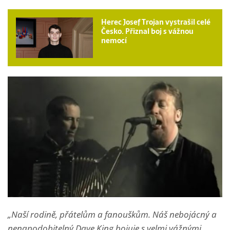
Herec Josef Trojan vystrašil celé
Česko. Přiznal boj s vážnou
nemocí
„Naší rodině, přátelům a fanouškům. Náš nebojácný a
nenapodobitelný Dave King bojuje s velmi vážnými