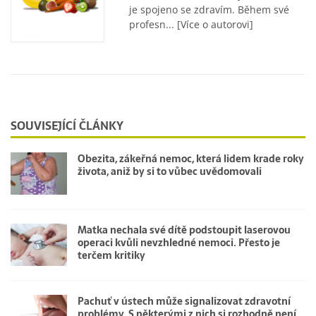
je spojeno se zdravím. Během své
profesn...
[Více o autorovi]
SOUVISEJÍCÍ ČLÁNKY
Obezita, zákeřná nemoc, která lidem krade roky
života, aniž by si to vůbec uvědomovali
Matka nechala své dítě podstoupit laserovou
operaci kvůli nevzhledné nemoci. Přesto je
terčem kritiky
Pachuť v ústech může signalizovat zdravotní
problémy. S některými z nich si rozhodně není