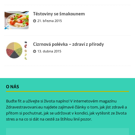
Těstoviny se šmakounem
21. března 2015
Cizrnová polévka – zdraví z přírody
13. dubna 2015
O NÁS
Buďte fit a užívejte si života naplno! V internetovém magazínu
Zdravestravovani.eu
najdete zajímavé články o tom, jak jíst zdravě a
přitom si pochutnat, jak se udržovat v kondici, jak vytěsnit ze života
stres a na co si dát na cestě za štíhlou linií pozor.