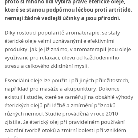
proto si mnoho lidí vybírá právě éterické oleje,
které se stanou podpůrnou léčbou proti artritidě,
nemají žádné vedlejší účinky a jsou přírodní.
Díky rostoucí popularitě aromaterapie, se staly
éterické oleje velmi uznávanými e efektivními
produkty. Jak je již známo, v aromaterapii jsou oleje
využívané pro relaxaci, úlevu od každodenního
stresu a celkového zklidnění mysli.
Esenciální oleje lze použít i při jiných příležitostech,
například pro masáže a akupunktury. Dokonce
existují i studie, které se zaměřují na obsáhlé výhody
éterických olejů při léčbě a zmírnění příznaků
různých nemocí. Studie prováděná v roce 2010
zjistila, že éterický olej při pravidelném používání
zabrání tvorbě otoků a zmírní bolesti při vzniklém