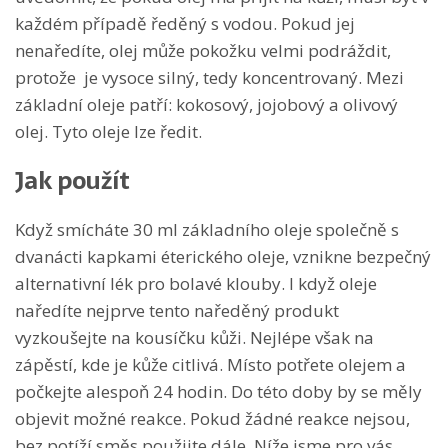
každém případě ředěný s vodou. Pokud jej
nenaředíte, olej může pokožku velmi podráždit,
protože je vysoce silný, tedy koncentrovaný. Mezi
základní oleje patří: kokosový, jojobový a olivový
olej. Tyto oleje lze ředit.
Jak použít
Když smícháte 30 ml základního oleje společně s
dvanácti kapkami éterického oleje, vznikne bezpečný
alternativní lék pro bolavé klouby. I když oleje
naředíte nejprve tento naředěný produkt
vyzkoušejte na kousíčku kůži. Nejlépe však na
zápěstí, kde je kůže citlivá. Místo potřete olejem a
počkejte alespoň 24 hodin. Do této doby by se měly
objevit možné reakce. Pokud žádné reakce nejsou,
bez potíží směs použijte dále. Níže jsme pro vás