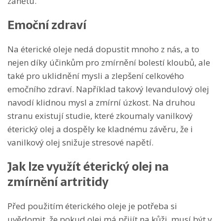
zánětu.
Emoční zdraví
Na éterické oleje nedá dopustit mnoho z nás, a to
nejen díky účinkům pro zmírnění bolestí kloubů, ale
také pro uklidnění mysli a zlepšení celkového
emočního zdraví. Například takový levandulový olej
navodí klidnou mysl a zmírní úzkost. Na druhou
stranu existují studie, které zkoumaly vanilkový
éterický olej a dospěly ke kladnému závěru, že i
vanilkový olej snižuje stresové napětí.
Jak lze využít éterický olej na
zmírnění artritidy
Před použitím éterického oleje je potřeba si
uvědomit, že pokud olej má přijít na kůži, musí být v