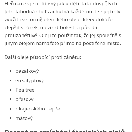
Heřmánek je oblíbený jak u dětí, tak i dospělých.
Jeho lahodná chuť zachutná každému. Lze jej tedy
využít i ve formě éterického oleje, který dokáže
zlepšit spánek, uleví od bolesti a působí
protizánětlivě. Olej lze použít tak, že jej společně s
jiným olejem namažete přímo na postižené místo.
Další oleje působící proti zánětu:
bazalkový
eukalyptový
Tea tree
březový
z kajenského pepře
mátový