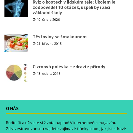
Kvíz o kostech v lidském těle: Úkolem je
zodpovědět 10 otázek, uspěli by i žáci
základní školy
10. února 2026
Těstoviny se šmakounem
21. března 2015
Cizrnová polévka – zdraví z přírody
13. dubna 2015
O NÁS
Buďte fit a užívejte si života naplno! V internetovém magazínu
Zdravestravovani.eu
najdete zajímavé články o tom, jak jíst zdravě