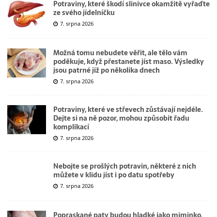
Potraviny, které škodí slinivce okamžitě vyřaďte
ze svého jídelníčku
7. srpna 2026
Možná tomu nebudete věřit, ale tělo vám
poděkuje, když přestanete jíst maso. Výsledky
jsou patrné již po několika dnech
7. srpna 2026
Potraviny, které ve střevech zůstávají nejdéle.
Dejte si na ně pozor, mohou způsobit řadu
komplikací
7. srpna 2026
Nebojte se prošlých potravin, některé z nich
můžete v klidu jíst i po datu spotřeby
7. srpna 2026
Popraskané paty budou hladké jako miminko.