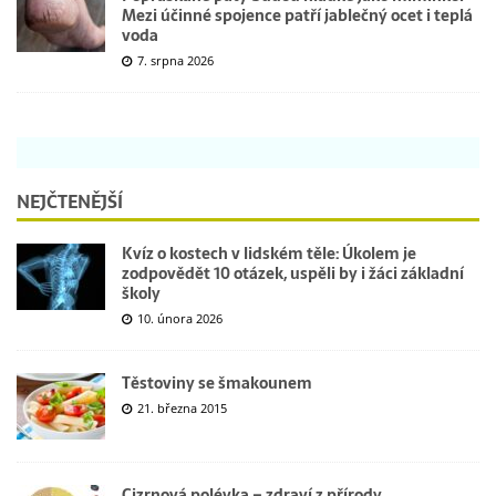
Mezi účinné spojence patří jablečný ocet i teplá
voda
7. srpna 2026
NEJČTENĚJŠÍ
Kvíz o kostech v lidském těle: Úkolem je
zodpovědět 10 otázek, uspěli by i žáci základní
školy
10. února 2026
Těstoviny se šmakounem
21. března 2015
Cizrnová polévka – zdraví z přírody