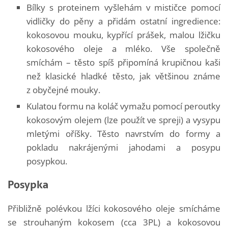
Bílky s proteinem vyšlehám v mističce pomocí
vidličky do pěny a přidám ostatní ingredience:
kokosovou mouku, kypřící prášek, malou lžičku
kokosového oleje a mléko. Vše společně
smíchám – těsto spíš připomíná krupičnou kaši
než klasické hladké těsto, jak většinou známe
z obyčejné mouky.
Kulatou formu na koláč vymažu pomocí peroutky
kokosovým olejem (lze použít ve spreji) a vysypu
mletými oříšky. Těsto navrstvím do formy a
pokladu nakrájenými jahodami a posypu
posypkou.
Posypka
Přibližně polévkou lžíci kokosového oleje smícháme
se strouhaným kokosem (cca 3PL) a kokosovou