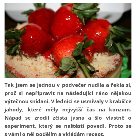
Tak jsem se jednou v podvečer nudila a řekla si,
proč si nepřipravit na následující ráno nějakou
výtečnou snídani. V lednici se usmívaly v krabičce
jahody, které měly nejvyšší čas na konzum.
Nápad se zrodil zčista jasna a šlo vlastně o
experiment, který se naštěstí povedl. Proto se
s vámi o něj podělím a vkládám recept.