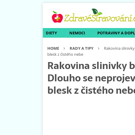
DIETY
NEMOCI
POTRAVINY A DOP
HOME
RADY A TIPY
Rakovina slinivky
blesk z čistého nebe
Rakovina slinivky b
Dlouho se neprojev
blesk z čistého neb