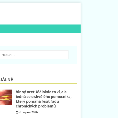
UÁLNĚ
Vinný ocet: Málokdo to ví, ale
jedná se o skvělého pomocníka,
který pomáhá řešit řadu
chronických problémů
6. srpna 2026