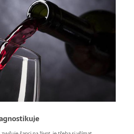
iagnostikuje
vyšuje šanci na život, je třeba si všímat