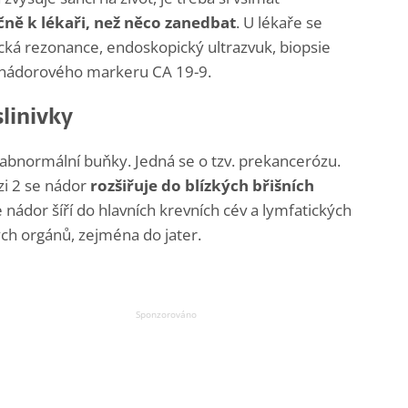
ečně k lékaři, než něco zanedbat
. U lékaře se
á rezonance, endoskopický ultrazvuk, biopsie
ění nádorového markeru CA 19-9.
slinivky
t abnormální buňky. Jedná se o tzv. prekancerózu.
ázi 2 se nádor
rozšiřuje do blízkých břišních
e nádor šíří do hlavních krevních cév a lymfatických
iných orgánů, zejména do jater.