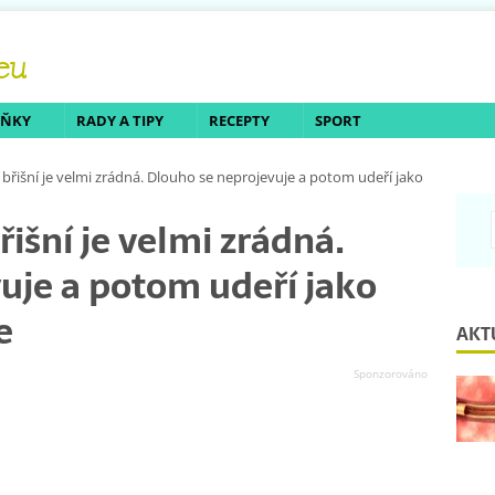
LŇKY
RADY A TIPY
RECEPTY
SPORT
 břišní je velmi zrádná. Dlouho se neprojevuje a potom udeří jako
řišní je velmi zrádná.
uje a potom udeří jako
e
AKT