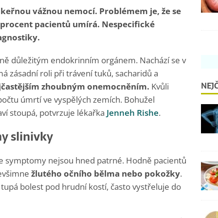
 zákeřnou vážnou nemocí. Problémem je, že se
5 procent pacientů umírá. Nespecifické
agnostiky.
votně důležitým endokrinním orgánem. Nachází se v
 zásadní roli při trávení tuků, sacharidů a
NEJČ
 nejčastějším zhoubným onemocněním.
Kvůli
 počtu úmrtí ve vyspělých zemích. Bohužel
ví stoupá, potvrzuje lékařka
Jenneh Rishe
.
y slinivky
, že symptomy nejsou hned patrné. Hodně pacientů
 nevšimne
žlutého očního bělma nebo pokožky
.
tupá bolest pod hrudní kostí, často vystřeluje do