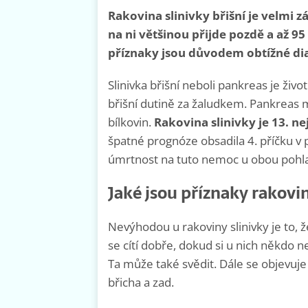
Rakovina slinivky břišní je velmi
na ni většinou přijde pozdě a až 9
příznaky jsou důvodem obtížné di
Slinivka břišní neboli pankreas je ži
břišní dutině za žaludkem. Pankreas má
bílkovin.
Rakovina slinivky je 13.
špatné prognóze obsadila 4. příčku v
úmrtnost na tuto nemoc u obou pohla
Jaké jsou příznaky rakovin
Nevýhodou u rakoviny slinivky je to
se cítí dobře, dokud si u nich někdo
Ta může také svědit. Dále se objevuje 
břicha a zad.