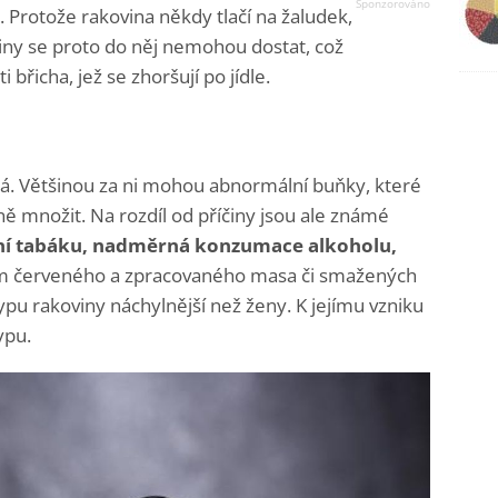
 Protože rakovina někdy tlačí na žaludek,
viny se proto do něj nemohou dostat, což
 břicha, jež se zhoršují po jídle.
á. Většinou za ni mohou abnormální buňky, které
ně množit. Na rozdíl od příčiny jsou ale známé
í tabáku, nadměrná konzumace alkoholu,
m červeného a zpracovaného masa či smažených
ypu rakoviny náchylnější než ženy. K jejímu vzniku
ypu.