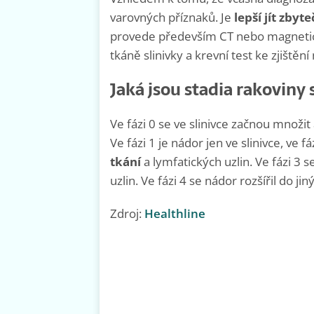
varovných příznaků. Je
lepší jít zbyt
provede především CT nebo magnetick
tkáně slinivky a krevní test ke zjišt
Jaká jsou stadia rakoviny 
Ve fázi 0 se ve slinivce začnou množi
Ve fázi 1 je nádor jen ve slinivce, ve f
tkání
a lymfatických uzlin. Ve fázi 3 s
uzlin. Ve fázi 4 se nádor rozšířil do j
Zdroj:
Healthline