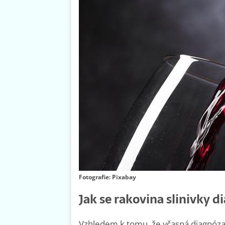
Fotografie: Pixabay
Jak se rakovina slinivky d
Vzhledem k tomu, že včasná diagnóza z