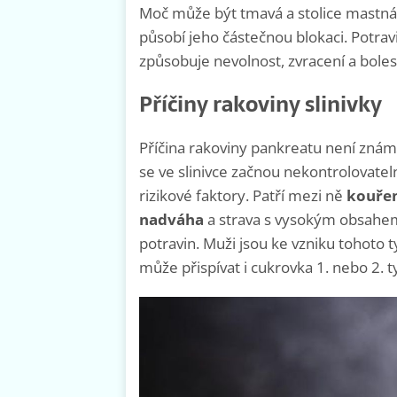
Moč může být tmavá a stolice mastná.
působí jeho částečnou blokaci. Potra
způsobuje nevolnost, zvracení a bolesti
Příčiny rakoviny slinivky
Příčina rakoviny pankreatu není znám
se ve slinivce začnou nekontrolovatel
rizikové faktory. Patří mezi ně
kouřen
nadváha
a strava s vysokým obsahe
potravin. Muži jsou ke vzniku tohoto t
může přispívat i cukrovka 1. nebo 2. t