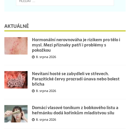
AKTUÁLNĚ
Hormonální nerovnováha je rizikem pro tělo i
mysl. Mezi příznaky patří i problémy s
pokožkou
8. srpna 2026
Nevítaní hosté se zabydleli ve střevech.
Parazitické červy prozradí únava nebo bolest
břicha
8. srpna 2026
Domácí vlasové tonikum z bobkového listu a
heřmánku dodá kořínkům mladistvou sílu
8. srpna 2026