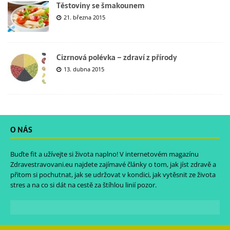
Těstoviny se šmakounem
21. března 2015
Cizrnová polévka – zdraví z přírody
13. dubna 2015
O NÁS
Buďte fit a užívejte si života naplno! V internetovém magazínu
Zdravestravovani.eu
najdete zajímavé články o tom, jak jíst zdravě a
přitom si pochutnat, jak se udržovat v kondici, jak vytěsnit ze života
stres a na co si dát na cestě za štíhlou linií pozor.