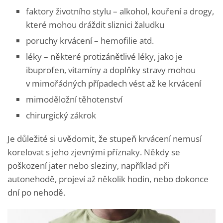
faktory životního stylu – alkohol, kouření a drogy,
které mohou dráždit sliznici žaludku
poruchy krvácení – hemofilie atd.
léky – některé protizánětlivé léky, jako je
ibuprofen, vitamíny a doplňky stravy mohou
v mimořádných případech vést až ke krvácení
mimoděložní těhotenství
chirurgický zákrok
Je důležité si uvědomit, že stupeň krvácení nemusí
korelovat s jeho zjevnými příznaky. Někdy se
poškození jater nebo sleziny, například při
autonehodě, projeví až několik hodin, nebo dokonce
dní po nehodě.