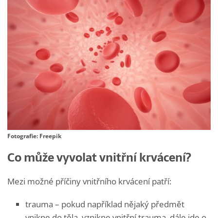
Fotografie: Freepik
Co může vyvolat vnitřní krvácení?
Mezi možné příčiny vnitřního krvácení patří:
trauma – pokud například nějaký předmět
vnikne do těla, vznikne vnitřní trauma, dále jde o