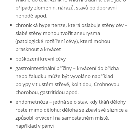
případy zlomenin, nárazů, stavů po dopravní
nehodě apod.
chronická hypertenze, která oslabuje stěny cév –
slabé stěny mohou tvořit aneurysma
(patologické rozšíření cévy), která mohou
prasknout a krvácet
poškození krevní cévy
gastrointestinální příčiny – krvácení do břicha
nebo žaludku může být vyvoláno například
polypy v tlustém střevě, kolitidou, Crohnovou
chorobou, gastritidou apod.
endometrióza – jedná se o stav, kdy tkáň dělohy
roste mimo dělohu; děloha se zbaví své sliznice a
způsobí krvácení na samostatném místě,
například v pánvi