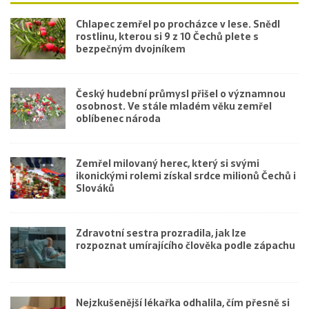
Chlapec zemřel po procházce v lese. Snědl
rostlinu, kterou si 9 z 10 Čechů plete s
bezpečným dvojníkem
Český hudební průmysl přišel o významnou
osobnost. Ve stále mladém věku zemřel
oblíbenec národa
Zemřel milovaný herec, který si svými
ikonickými rolemi získal srdce milionů Čechů i
Slováků
Zdravotní sestra prozradila, jak lze
rozpoznat umírajícího člověka podle zápachu
Nejzkušenější lékařka odhalila, čím přesně si