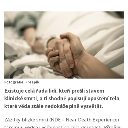
Fotografie: Freepik
Existuje celá řada lidí, kteří prošli stavem
klinické smrti, a ti shodně popisují opuštění těla,
které věda stále nedokáže plně vysvětlit.
Zážitky blízké smrti (NDE – Near Death Experience)
fascinují vědce i veřejnost po celá desetiletí. Příběhy