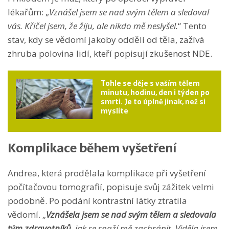
lékařům: „
Vznášel jsem se nad svým tělem a sledoval
vás. Křičel jsem, že žiju, ale nikdo mě neslyšel.
“ Tento
stav, kdy se vědomí jakoby oddělí od těla, zažívá
zhruba polovina lidí, kteří popisují zkušenost NDE.
Tohle se děje s vaším tělem
minutu, hodinu, den i týden po
smrti. Je to úplně jinak, než si
myslíte
Komplikace během vyšetření
Andrea, která prodělala komplikace při vyšetření
počítačovou tomografií, popisuje svůj zážitek velmi
podobně. Po podání kontrastní látky ztratila
vědomí. „
Vznášela jsem se nad svým tělem a sledovala
tým zdravotníků
, jak se snaží mě zachránit. Viděla jsem,