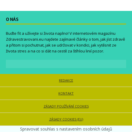
O NÁS
Buďte fit a užívejte si života naplno! V internetovém magazínu
Zdravestravovani.eu
najdete zajímavé články o tom, jak jíst zdravě
a přitom si pochutnat, jak se udržovat v kondici, jak vytěsnit ze
života stres a na co si dát na cestě za štíhlou linií pozor.
REDAKCE
KONTAKT
ZÁSADY POUŽÍVÁNÍ COOKIES
ZÁSADY COOKIES (EU)
Spravovat souhlas s nastavením osobních údajů