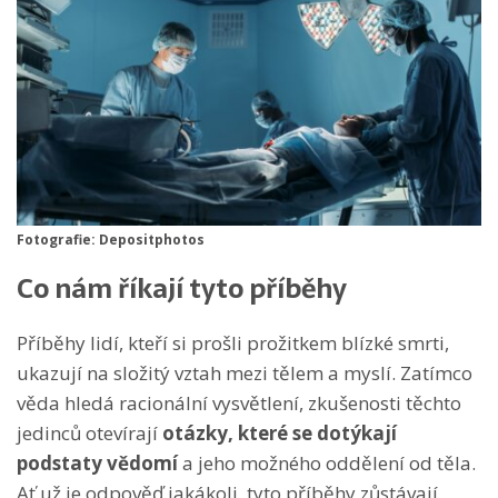
Fotografie: Depositphotos
Co nám říkají tyto příběhy
Příběhy lidí, kteří si prošli prožitkem blízké smrti,
ukazují na složitý vztah mezi tělem a myslí. Zatímco
věda hledá racionální vysvětlení, zkušenosti těchto
jedinců otevírají
otázky, které se dotýkají
podstaty vědomí
a jeho možného oddělení od těla.
Ať už je odpověď jakákoli, tyto příběhy zůstávají