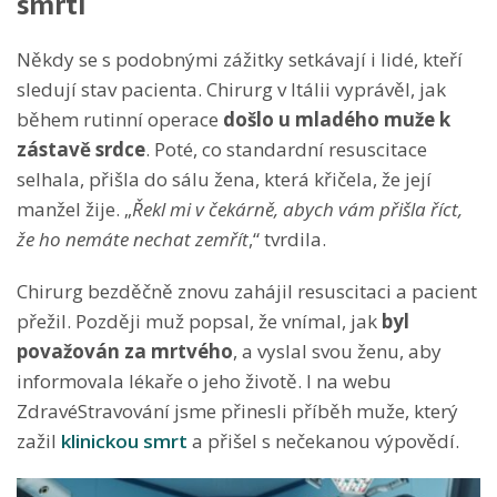
smrti
Někdy se s podobnými zážitky setkávají i lidé, kteří
sledují stav pacienta. Chirurg v Itálii vyprávěl, jak
během rutinní operace
došlo u mladého muže k
zástavě srdce
. Poté, co standardní resuscitace
selhala, přišla do sálu žena, která křičela, že její
manžel žije. „
Řekl mi v čekárně, abych vám přišla říct,
že ho nemáte nechat zemřít
,“ tvrdila.
Chirurg bezděčně znovu zahájil resuscitaci a pacient
přežil. Později muž popsal, že vnímal, jak
byl
považován za mrtvého
, a vyslal svou ženu, aby
informovala lékaře o jeho životě. I na webu
ZdravéStravování jsme přinesli příběh muže, který
zažil
klinickou smrt
a přišel s nečekanou výpovědí.