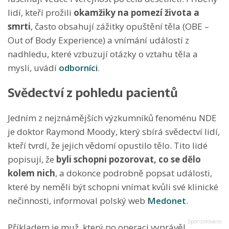
lidí, kteří prožili
okamžiky na pomezí života a
smrti
, často obsahují zážitky opuštění těla (OBE –
Out of Body Experience) a vnímání událostí z
nadhledu, které vzbuzují otázky o vztahu těla a
mysli, uvádí
odborníci
.
Svědectví z pohledu pacientů
Jedním z nejznámějších výzkumníků fenoménu NDE
je doktor Raymond Moody, který sbírá svědectví lidí,
kteří tvrdí, že jejich vědomí opustilo tělo. Tito lidé
popisují, že
byli schopni pozorovat, co se dělo
kolem nich
, a dokonce podrobně popsat události,
které by neměli být schopni vnímat kvůli své klinické
nečinnosti, informoval polský web
Medonet
.
Příkladem je muž, který po operaci vyprávěl