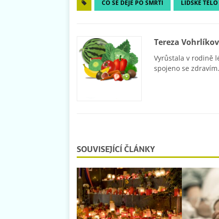
CO SE DĚJE PO SMRTI
LIDSKÉ TĚLO
Tereza Vohrlíko
Vyrůstala v rodině l
spojeno se zdravím.
SOUVISEJÍCÍ ČLÁNKY