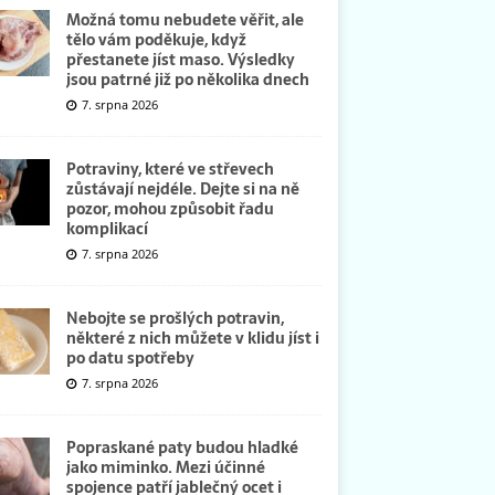
Možná tomu nebudete věřit, ale
tělo vám poděkuje, když
přestanete jíst maso. Výsledky
jsou patrné již po několika dnech
7. srpna 2026
Potraviny, které ve střevech
zůstávají nejdéle. Dejte si na ně
pozor, mohou způsobit řadu
komplikací
7. srpna 2026
Nebojte se prošlých potravin,
některé z nich můžete v klidu jíst i
po datu spotřeby
7. srpna 2026
Popraskané paty budou hladké
jako miminko. Mezi účinné
spojence patří jablečný ocet i