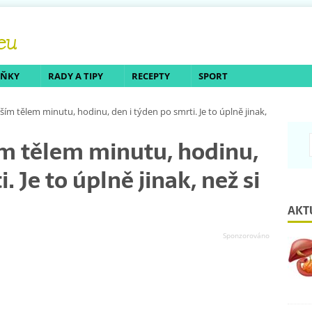
LŇKY
RADY A TIPY
RECEPTY
SPORT
aším tělem minutu, hodinu, den i týden po smrti. Je to úplně jinak,
ším tělem minutu, hodinu,
. Je to úplně jinak, než si
AKT