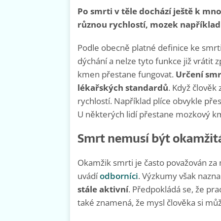
Po smrti v těle dochází ještě k m
různou rychlostí, mozek například
Podle obecně platné definice ke smrti
dýchání a nelze tyto funkce již vráti
kmen přestane fungovat.
Určení smr
lékařských standardů
. Když člověk
rychlostí. Například plíce obvykle pře
U některých lidí přestane mozkový km
Smrt nemusí být okamžit
Okamžik smrti je často považován za m
uvádí
odborníci
. Výzkumy však naznač
stále aktivní
. Předpokládá se, že pra
také znamená, že mysl člověka si mů