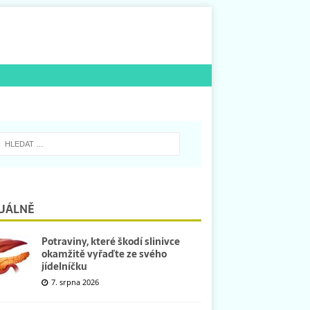
UÁLNĚ
Potraviny, které škodí slinivce
okamžitě vyřaďte ze svého
jídelníčku
7. srpna 2026