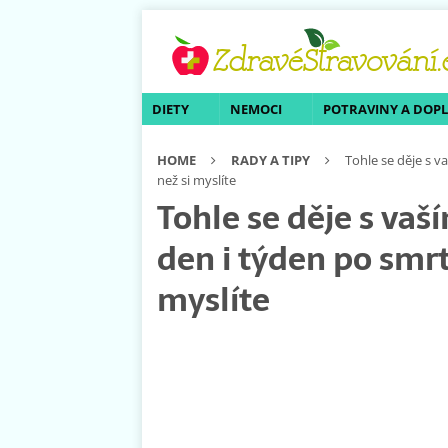
DIETY
NEMOCI
POTRAVINY A DOP
HOME
RADY A TIPY
Tohle se děje s v
než si myslíte
Tohle se děje s va
den i týden po smrti
myslíte