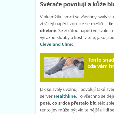
Svěrače povolují a kůže b
V okamžiku smrti se všechny svaly v tě
ztrácejí napětí, zornice se rozšiřují,
če
ohebné
. Se ztrátou napětí ve svalec
výrazné klouby a kosti v těle, jako jsou
Cleveland Clinic
.
Tento snad
zda vám hr
Jak se svaly uvolňují, povolují také s
server
Healthline
. To všechno se dě
poté, co srdce přestalo bít
, tělo zb
tento jev může být viditelnější u lidí s