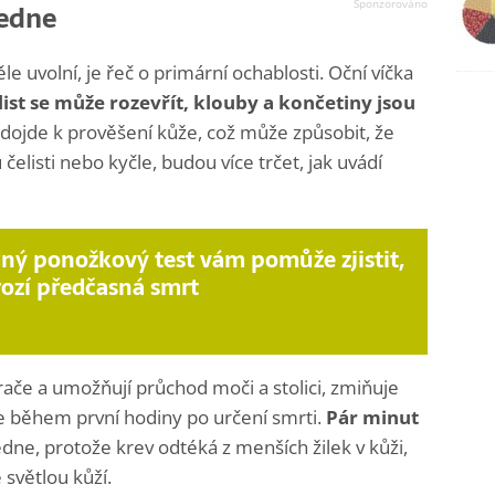
ledne
le uvolní, je řeč o primární ochablosti. Oční víčka
list se může rozevřít, klouby a končetiny jsou
h dojde k prověšení kůže, což může způsobit, že
 čelisti nebo kyčle, budou více trčet, jak uvádí
ný ponožkový test vám pomůže zjistit,
ozí předčasná smrt
věrače a umožňují průchod moči a stolici, zmiňuje
je během první hodiny po určení smrti.
Pár minut
ledne, protože krev odtéká z menších žilek v kůži,
e světlou kůží.