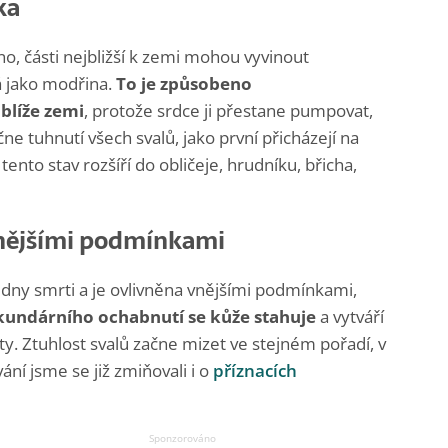
ka
o, části nejbližší k zemi mohou vyvinout
á jako modřina.
To je způsobeno
blíže zemi
, protože srdce ji přestane pumpovat,
čne tuhnutí všech svalů, jako první přicházejí na
 tento stav rozšíří do obličeje, hrudníku, břicha,
 vnějšími podmínkami
dny smrti a je ovlivněna vnějšími podmínkami,
undárního ochabnutí se kůže stahuje
a vytváří
ty. Ztuhlost svalů začne mizet ve stejném pořadí, v
ní jsme se již zmiňovali i o
příznacích