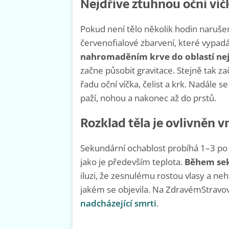
Nejdříve ztuhnou oční víč
Pokud není tělo několik hodin narušen
červenofialové zbarvení, které vypad
nahromaděním krve do oblastí nej
začne působit gravitace. Stejně tak za
řadu oční víčka, čelist a krk. Nadále se
paží, nohou a nakonec až do prstů.
Rozklad těla je ovlivněn
Sekundární ochablost probíhá 1–3 po 
jako je především teplota.
Během sek
iluzi, že zesnulému rostou vlasy a neh
jakém se objevila. Na ZdravémStravová
nadcházející smrti
.