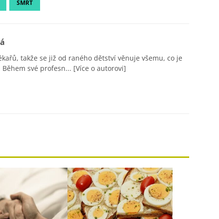
SMRT
vá
ékařů, takže se již od raného dětství věnuje všemu, co je
 Během své profesn...
[Více o autorovi]