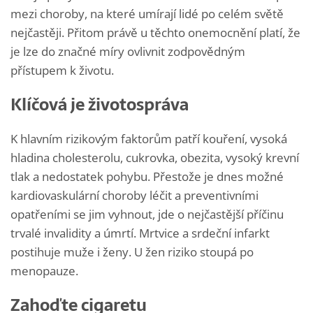
mezi choroby, na které umírají lidé po celém světě
nejčastěji. Přitom právě u těchto onemocnění platí, že
je lze do značné míry ovlivnit zodpovědným
přístupem k životu.
Klíčová je životospráva
K hlavním rizikovým faktorům patří kouření, vysoká
hladina cholesterolu, cukrovka, obezita, vysoký krevní
tlak a nedostatek pohybu. Přestože je dnes možné
kardiovaskulární choroby léčit a preventivními
opatřeními se jim vyhnout, jde o nejčastější příčinu
trvalé invalidity a úmrtí. Mrtvice a srdeční infarkt
postihuje muže i ženy. U žen riziko stoupá po
menopauze.
Zahoďte cigaretu