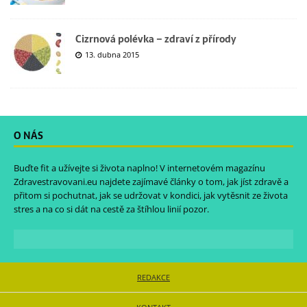
Cizrnová polévka – zdraví z přírody
13. dubna 2015
O NÁS
Buďte fit a užívejte si života naplno! V internetovém magazínu
Zdravestravovani.eu
najdete zajímavé články o tom, jak jíst zdravě a
přitom si pochutnat, jak se udržovat v kondici, jak vytěsnit ze života
stres a na co si dát na cestě za štíhlou linií pozor.
REDAKCE