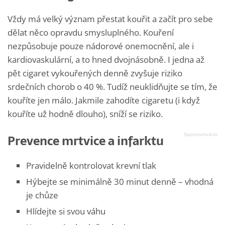
Vždy má velký význam přestat kouřit a začít pro sebe
dělat něco opravdu smysluplného. Kouření
nezpůsobuje pouze nádorové onemocnění, ale i
kardiovaskulární, a to hned dvojnásobně. I jedna až
pět cigaret vykouřených denně zvyšuje riziko
srdečních chorob o 40 %. Tudíž neuklidňujte se tím, že
kouříte jen málo. Jakmile zahodíte cigaretu (i když
kouříte už hodně dlouho), sníží se riziko.
Prevence mrtvice a infarktu
Pravidelně kontrolovat krevní tlak
Hýbejte se minimálně 30 minut denně – vhodná
je chůze
Hlídejte si svou váhu