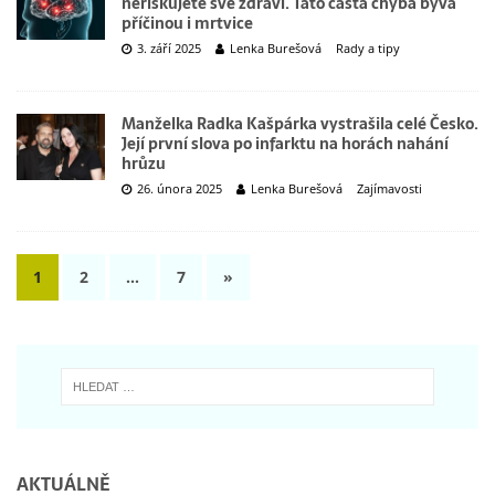
neriskujete své zdraví. Tato častá chyba bývá
příčinou i mrtvice
3. září 2025
Lenka Burešová
Rady a tipy
Manželka Radka Kašpárka vystrašila celé Česko.
Její první slova po infarktu na horách nahání
hrůzu
26. února 2025
Lenka Burešová
Zajímavosti
1
2
…
7
»
AKTUÁLNĚ