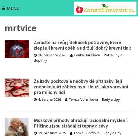
☰ MENU
mrtvice
Zařaďte na svůj jídelníček potraviny, které
zlepšují krevní oběh a udržují dobrý krevní tlak
16. července 2026
Lenka Burešová
Potraviny a
doplňky
Za jízdy pociťovala neobvyklé příznaky. Její
znepokojující záběry nyní slouží jako varování
pro miliony lidí
4. června 2026
Tereza Vohrlíková
Rady a tipy
Mozkové příhody ohrožují racionální myšlení.
Příčinou jsou strádající tepny a cévy
19. prosince 2025
Lenka Burešová
Rady a tipy