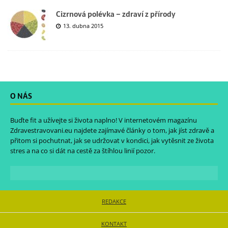
Cizrnová polévka – zdraví z přírody
13. dubna 2015
O NÁS
Buďte fit a užívejte si života naplno! V internetovém magazínu
Zdravestravovani.eu
najdete zajímavé články o tom, jak jíst zdravě a
přitom si pochutnat, jak se udržovat v kondici, jak vytěsnit ze života
stres a na co si dát na cestě za štíhlou linií pozor.
REDAKCE
KONTAKT