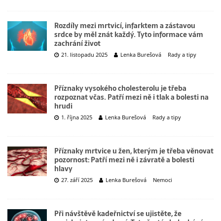
Rozdíly mezi mrtvicí, infarktem a zástavou
srdce by měl znát každý. Tyto informace vám
zachrání život
21. listopadu 2025
Lenka Burešová
Rady a tipy
Příznaky vysokého cholesterolu je třeba
rozpoznat včas. Patří mezi ně i tlak a bolesti na
hrudi
1. října 2025
Lenka Burešová
Rady a tipy
Příznaky mrtvice u žen, kterým je třeba věnovat
pozornost: Patří mezi ně i závratě a bolesti
hlavy
27. září 2025
Lenka Burešová
Nemoci
Při návštěvě kadeřnictví se ujistěte, že