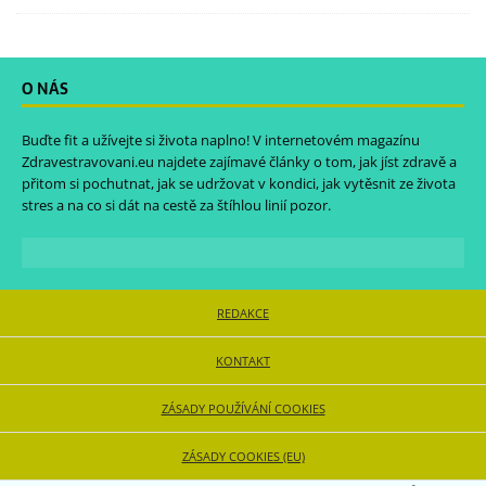
O NÁS
Buďte fit a užívejte si života naplno! V internetovém magazínu
Zdravestravovani.eu
najdete zajímavé články o tom, jak jíst zdravě a
přitom si pochutnat, jak se udržovat v kondici, jak vytěsnit ze života
stres a na co si dát na cestě za štíhlou linií pozor.
REDAKCE
KONTAKT
ZÁSADY POUŽÍVÁNÍ COOKIES
ZÁSADY COOKIES (EU)