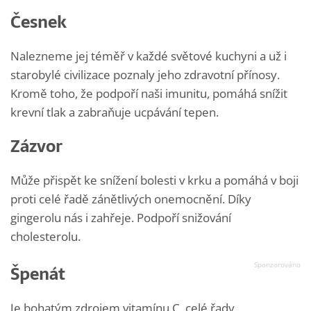
Česnek
Nalezneme jej téměř v každé světové kuchyni a už i
starobylé civilizace poznaly jeho zdravotní přínosy.
Kromě toho, že podpoří naši imunitu, pomáhá snížit
krevní tlak a zabraňuje ucpávání tepen.
Zázvor
Může přispět ke snížení bolesti v krku a pomáhá v boji
proti celé řadě zánětlivých onemocnění. Díky
gingerolu nás i zahřeje. Podpoří snižování
cholesterolu.
Špenát
Je bohatým zdrojem vitamínu C, celé řady