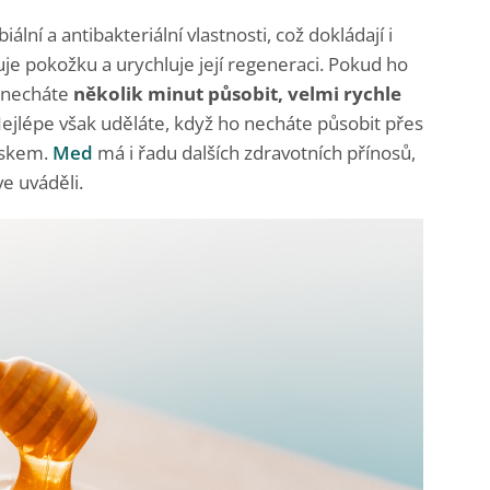
lní a antibakteriální vlastnosti, což dokládají i
je pokožku a urychluje její regeneraci. Pokud ho
a necháte
několik minut působit, velmi rychle
Nejlépe však uděláte, když ho necháte působit přes
uskem.
Med
má i řadu dalších zdravotních přínosů,
e uváděli.