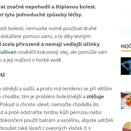
 značné nepohodlí a štiplavou bolest.
et tyto jednoduché způsoby léčby.
asté bolesti, nemusíte nutně používat drahé
i dokážete pomoci sami, a to díky levným
 zcela přirozeně a nemají vedlejší účinky
.
NEJČ
ullivan
osvědčil kokosový olej, ale pomůže vám
 a její máčení v horké vodě.
ou
silnější a sušší, a proto má tendenci se při větším
é chodíte, tím je problém bolestivější a
ztěžuje
 Pokud si chcete ulevit, namočte chodidla do
t a poté odstraňte tvrdou kůži pemzou nebo
končení použít balzám a vazelínu, abyste udrželi
zkoušet také lázeň z ovesných vloček či s