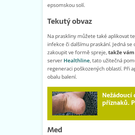
epsomskou solí.
Tekutý obvaz
Na praskliny můžete také aplikovat te
infekce či dalšímu praskání. Jedná s
zakoupit ve formě spreje,
takže vám 
server
Healthline
, tato užitečná po
regeneraci poškozených oblastí. Při 
obalu balení.
Nežádoucí 
příznaků. P
Med