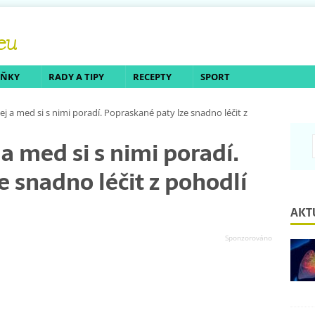
LŇKY
RADY A TIPY
RECEPTY
SPORT
j a med si s nimi poradí. Popraskané paty lze snadno léčit z
a med si s nimi poradí.
 snadno léčit z pohodlí
AKT