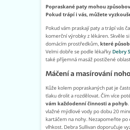
Popraskané paty mohou způsobovat
Pokud trápí i vás, můžete vyzkouš
Pokud vám praskají paty a trápí vás č
komerční výrobky z lékáren. Skvěle s
domácím prostředkům,
které působí
Velmi dobře se podle lékařky
Debry S
také příjemná masáž postižené oblasti
Máčení a masírování noh
Kůže kolem popraskaných pat je často 
tlaku drolit a rozdělovat. Čím více pot
vám každodenní činnosti a pohyb
.
vlažné mýdlové vody po dobu 20 minu
kartáčem na nohy. Nezapomeňte po do
vlhkost. Debra Sullivan doporučuje vy