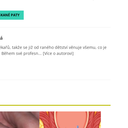
KANÉ PATY
vá
ékařů, takže se již od raného dětství věnuje všemu, co je
 Během své profesn...
[Více o autorovi]