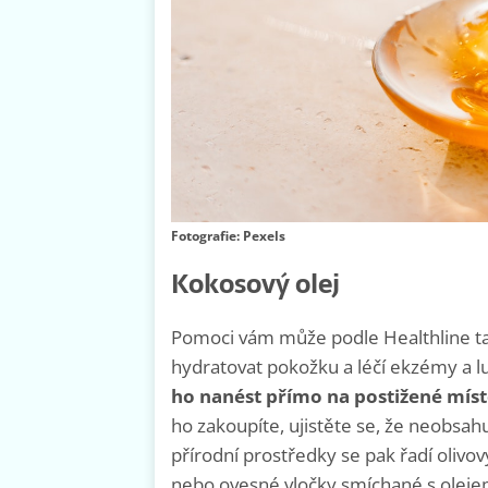
Fotografie: Pexels
Kokosový olej
Pomoci vám může podle Healthline ta
hydratovat pokožku a léčí ekzémy a l
ho nanést přímo na postižené mís
ho zakoupíte, ujistěte se, že neobsah
přírodní prostředky se pak řadí oliv
nebo ovesné vločky smíchané s oleje