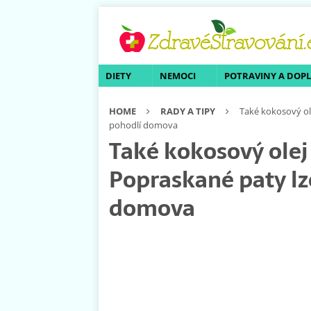
DIETY
NEMOCI
POTRAVINY A DOP
HOME
RADY A TIPY
Také kokosový ole
pohodlí domova
Také kokosový olej 
Popraskané paty lze
domova