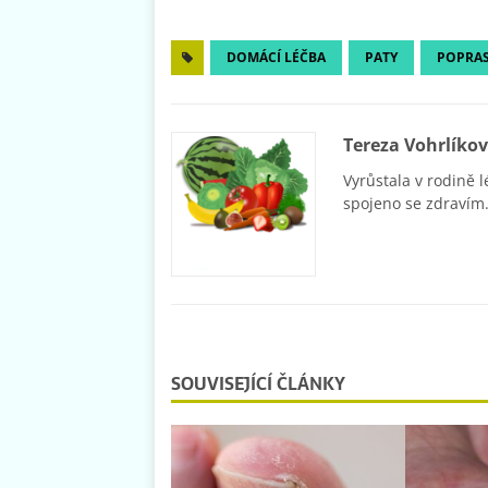
DOMÁCÍ LÉČBA
PATY
POPRAS
Tereza Vohrlíko
Vyrůstala v rodině l
spojeno se zdravím.
SOUVISEJÍCÍ ČLÁNKY