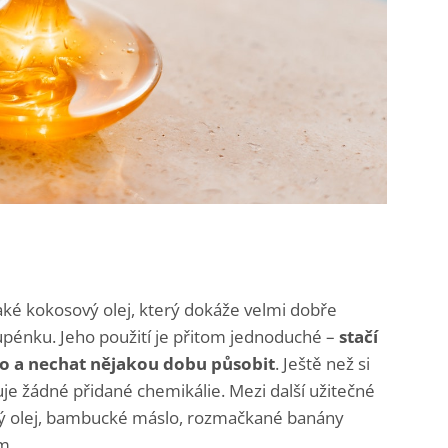
ké kokosový olej, který dokáže velmi dobře
upénku. Jeho použití je přitom jednoduché –
stačí
to a nechat nějakou dobu působit
. Ještě než si
uje žádné přidané chemikálie. Mezi další užitečné
ový olej, bambucké máslo, rozmačkané banány
m.