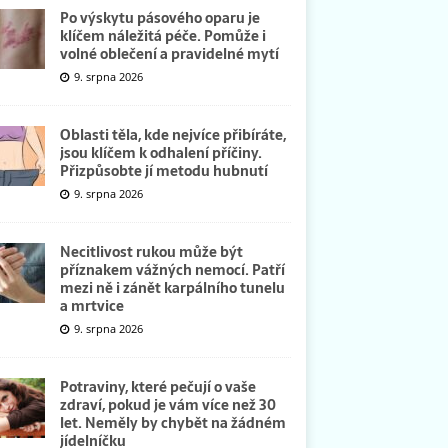
Po výskytu pásového oparu je
klíčem náležitá péče. Pomůže i
volné oblečení a pravidelné mytí
9. srpna 2026
Oblasti těla, kde nejvíce přibíráte,
jsou klíčem k odhalení příčiny.
Přizpůsobte jí metodu hubnutí
9. srpna 2026
Necitlivost rukou může být
příznakem vážných nemocí. Patří
mezi ně i zánět karpálního tunelu
a mrtvice
9. srpna 2026
Potraviny, které pečují o vaše
zdraví, pokud je vám více než 30
let. Neměly by chybět na žádném
jídelníčku