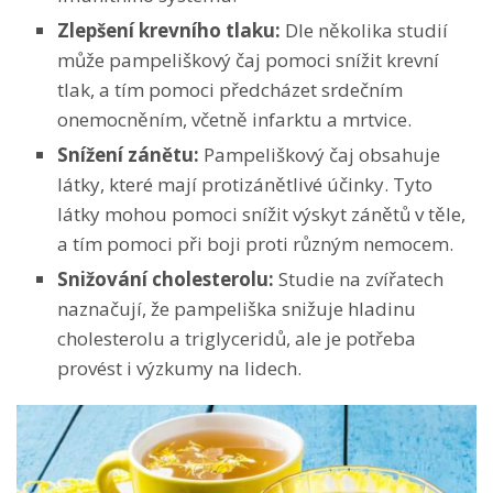
Zlepšení krevního tlaku
:
Dle
několika studií
může pampeliškový čaj pomoci snížit krevní
tlak, a tím pomoci předcházet srdečním
onemocněním, včetně infarktu a mrtvice.
Snížení zánětu
:
Pampeliškový čaj obsahuje
látky, které mají protizánětlivé účinky. Tyto
látky mohou pomoci snížit výskyt zánětů v těle,
a tím pomoci při boji proti různým nemocem.
Snižování cholesterolu
:
Studie
na zvířatech
naznačují, že pampeliška snižuje hladinu
cholesterolu a triglyceridů, ale je potřeba
provést i výzkumy na lidech.