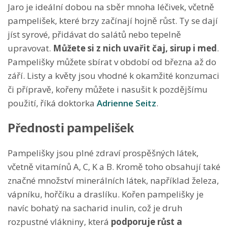
Jaro je ideální dobou na sběr mnoha léčivek, včetně
pampelišek, které brzy začínají hojně růst. Ty se dají
jíst syrové, přidávat do salátů nebo tepelně
upravovat.
Můžete si z nich uvařit čaj, sirup i med
.
Pampelišky můžete sbírat v období od března až do
září. Listy a květy jsou vhodné k okamžité konzumaci
či přípravě, kořeny můžete i nasušit k pozdějšímu
použití, říká doktorka
Adrienne Seitz
.
Přednosti pampelišek
Pampelišky jsou plné zdraví prospěšných látek,
včetně vitamínů A, C, K a B. Kromě toho obsahují také
značné množství minerálních látek, například železa,
vápníku, hořčíku a draslíku. Kořen pampelišky je
navíc bohatý na sacharid inulin, což je druh
rozpustné vlákniny, která
podporuje růst a