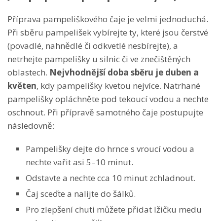
Příprava pampeliškového čaje je velmi jednoduchá.
Při sběru pampelišek vybírejte ty, které jsou čerstvé
(povadlé, nahnědlé či odkvetlé nesbírejte), a
netrhejte pampelišky u silnic či ve znečištěných
oblastech
.
Nejvhodnější doba sběru je duben a
květen
, kdy pampelišky kvetou nejvíce. Natrhané
pampelišky opláchněte pod tekoucí vodou a nechte
oschnout. Při přípravě samotného čaje postupujte
následovně:
Pampelišky dejte do hrnce s vroucí vodou a
nechte vařit asi 5–10 minut.
Odstavte a nechte cca 10 minut zchladnout.
Čaj sceďte a nalijte do šálků.
Pro zlepšení chuti můžete přidat lžičku medu