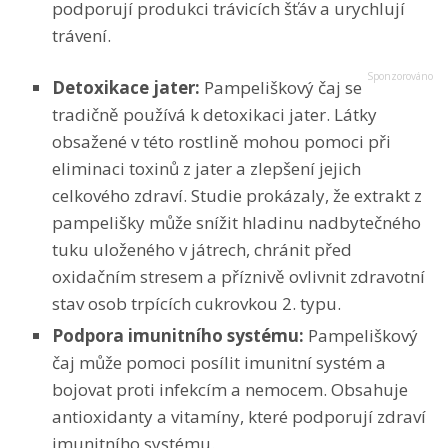
podporují produkci trávicích šťáv a urychlují
trávení.
Detoxikace jater
:
Pampeliškový čaj se
tradičně používá k detoxikaci jater. Látky
obsažené v této rostlině mohou pomoci při
eliminaci toxinů z jater a zlepšení jejich
celkového zdraví.
Studie prokázaly
, že extrakt z
pampelišky může snížit hladinu nadbytečného
tuku uloženého v játrech, chránit před
oxidačním stresem a příznivě ovlivnit zdravotní
stav osob trpících cukrovkou 2. typu.
Podpora imunitního systému
:
Pampeliškový
čaj může pomoci posílit imunitní systém a
bojovat proti infekcím a nemocem. Obsahuje
antioxidanty a vitamíny, které podporují zdraví
imunitního systému.