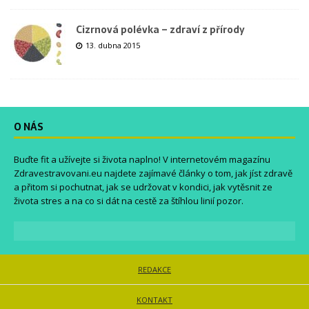
Cizrnová polévka – zdraví z přírody
13. dubna 2015
O NÁS
Buďte fit a užívejte si života naplno! V internetovém magazínu
Zdravestravovani.eu
najdete zajímavé články o tom, jak jíst zdravě
a přitom si pochutnat, jak se udržovat v kondici, jak vytěsnit ze
života stres a na co si dát na cestě za štíhlou linií pozor.
REDAKCE
KONTAKT