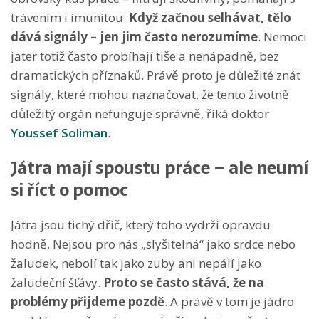
trávením i imunitou.
Když začnou selhávat, tělo
dává signály – jen jim často nerozumíme
. Nemoci
jater totiž často probíhají tiše a nenápadně, bez
dramatických příznaků. Právě proto je důležité znát
signály, které mohou naznačovat, že tento životně
důležitý orgán nefunguje správně, říká doktor
Youssef Soliman
.
Játra mají spoustu práce – ale neumí
si říct o pomoc
Játra jsou tichý dříč, který toho vydrží opravdu
hodně. Nejsou pro nás „slyšitelná“ jako srdce nebo
žaludek, nebolí tak jako zuby ani nepálí jako
žaludeční šťávy.
Proto se často stává, že na
problémy přijdeme pozdě
. A právě v tom je jádro