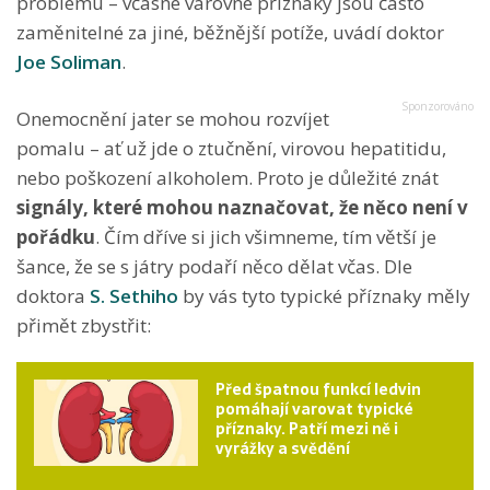
problému – včasné varovné příznaky jsou často
zaměnitelné za jiné, běžnější potíže, uvádí doktor
Joe Soliman
.
Onemocnění jater se mohou rozvíjet
pomalu – ať už jde o ztučnění, virovou hepatitidu,
nebo poškození alkoholem. Proto je důležité znát
signály, které mohou naznačovat, že něco není v
pořádku
. Čím dříve si jich všimneme, tím větší je
šance, že se s játry podaří něco dělat včas. Dle
doktora
S. Sethiho
by vás tyto typické příznaky měly
přimět zbystřit:
Před špatnou funkcí ledvin
pomáhají varovat typické
příznaky. Patří mezi ně i
vyrážky a svědění