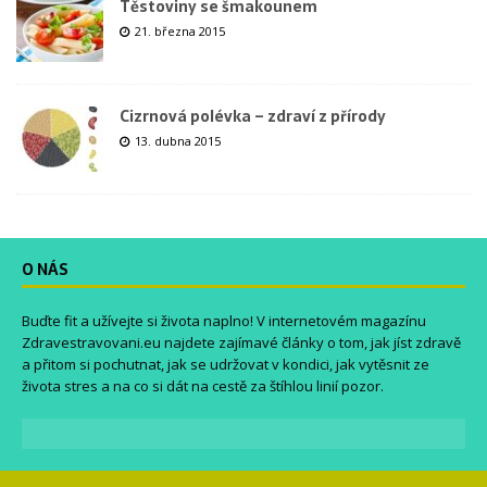
Těstoviny se šmakounem
21. března 2015
Cizrnová polévka – zdraví z přírody
13. dubna 2015
O NÁS
Buďte fit a užívejte si života naplno! V internetovém magazínu
Zdravestravovani.eu
najdete zajímavé články o tom, jak jíst zdravě
a přitom si pochutnat, jak se udržovat v kondici, jak vytěsnit ze
života stres a na co si dát na cestě za štíhlou linií pozor.