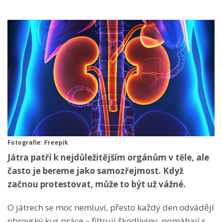
Fotografie: Freepik
Játra patří k nejdůležitějším orgánům v těle, ale
často je bereme jako samozřejmost. Když
začnou protestovat, může to být už vážné.
O játrech se moc nemluví, přesto každý den odvádějí
obrovský kus práce – filtrují škodliviny, pomáhají s