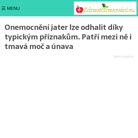
☰ MENU
Onemocnění jater lze odhalit díky
typickým příznakům. Patří mezi ně i
tmavá moč a únava