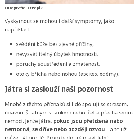
Fotografie: Freepik
Vyskytnout se mohou i další symptomy, jako
například:
svědění kůže bez zjevné příčiny,
nevysvětlitelný úbytek hmotnosti,
poruchy soustředění a zmatenost,
otoky břicha nebo nohou (ascites, edémy).
Játra si zaslouží naši pozornost
Mnohé z těchto příznaků si lidé spojují se stresem,
únavou, špatným spánkem nebo třeba přecházením
nemoci. Jenže játra,
pokud jsou přetížená nebo
nemocná, se dříve nebo později ozvou
– a to už
může být pozdě. Proto je dobré pravidelně