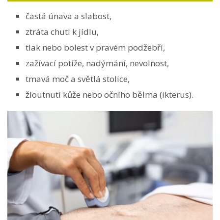
častá únava a slabost,
ztráta chuti k jídlu,
tlak nebo bolest v pravém podžebří,
zažívací potíže, nadýmání, nevolnost,
tmavá moč a světlá stolice,
žloutnutí kůže nebo očního bělma (ikterus).