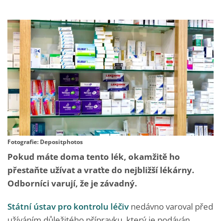
Fotografie: Depositphotos
Pokud máte doma tento lék, okamžitě ho
přestaňte užívat a vraťte do nejbližší lékárny.
Odborníci varují, že je závadný.
Státní ústav pro kontrolu léčiv
nedávno varoval před
užíváním důležitého přípravku, který je podáván