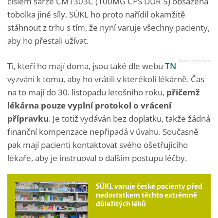
číslem šarže CM1303C (100MG CPS DUR 5) obsažena
tobolka jiné síly. SÚKL ho proto nařídil okamžitě
stáhnout z trhu s tím, že nyní varuje všechny pacienty,
aby ho přestali užívat.
Ti, kteří ho mají doma, jsou také dle webu
TN
vyzváni k tomu, aby ho vrátili v kterékoli lékárně. Čas
na to mají do 30. listopadu letošního roku,
přičemž
lékárna pouze vyplní protokol o vrácení
přípravku
. Je totiž vydáván bez doplatku, takže žádná
finanční kompenzace nepřipadá v úvahu. Současně
pak mají pacienti kontaktovat svého ošetřujícího
lékaře, aby je instruoval o dalším postupu léčby.
SÚKL varuje české pacienty před
nedostatkem těchto extrémně
důležitých léků