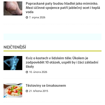
Popraskané paty budou hladké jako miminko.
Mezi účinné spojence patří jablečný ocet i teplá
voda
7. srpna 2026
NEJČTENĚJŠÍ
Kvíz o kostech v lidském těle: Úkolem je
zodpovědět 10 otázek, uspěli by i žáci základní
školy
10. února 2026
Těstoviny se šmakounem
21. března 2015