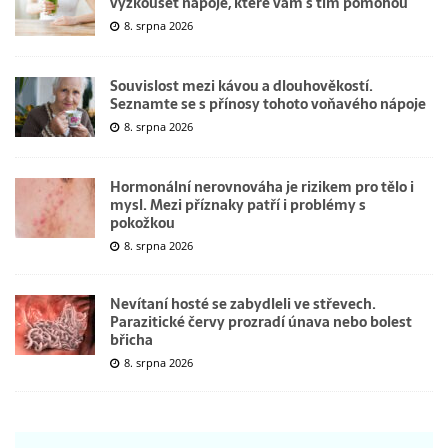
vyzkoušet nápoje, které vám s tím pomohou
8. srpna 2026
Souvislost mezi kávou a dlouhověkostí.
Seznamte se s přínosy tohoto voňavého nápoje
8. srpna 2026
Hormonální nerovnováha je rizikem pro tělo i
mysl. Mezi příznaky patří i problémy s
pokožkou
8. srpna 2026
Nevítaní hosté se zabydleli ve střevech.
Parazitické červy prozradí únava nebo bolest
břicha
8. srpna 2026