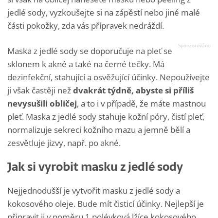
jedlé sody, vyzkoušejte si na zápěstí nebo jiné malé
části pokožky, zda vás přípravek nedráždí.
Maska z jedlé sody se doporučuje na pleť se
sklonem k akné a také na černé tečky. Má
dezinfekční, stahující a osvěžující účinky. Nepoužívejte
ji však častěji než
dvakrát týdně, abyste si příliš
nevysušili obličej
, a to i v případě, že máte mastnou
pleť. Maska z jedlé sody stahuje kožní póry, čistí pleť,
normalizuje sekreci kožního mazu a jemně bělí a
zesvětluje jizvy, např. po akné.
Jak si vyrobit masku z jedlé sody
Nejjednodušší je vytvořit masku z jedlé sody a
kokosového oleje. Bude mít čisticí účinky. Nejlepší je
připravit ji v poměru 1 polévková lžíce kokosového