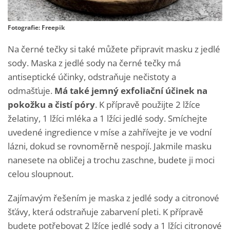
Fotografie: Freepik
Na černé tečky si také můžete připravit masku z jedlé
sody. Maska z jedlé sody na černé tečky má
antiseptické účinky, odstraňuje nečistoty a
odmašťuje.
Má také jemný exfoliační účinek na
pokožku a čistí póry
. K přípravě použijte 2 lžíce
želatiny, 1 lžíci mléka a 1 lžíci jedlé sody. Smíchejte
uvedené ingredience v míse a zahřívejte je ve vodní
lázni, dokud se rovnoměrně nespojí. Jakmile masku
nanesete na obličej a trochu zaschne, budete ji moci
celou sloupnout.
Zajímavým řešením je maska z jedlé sody a citronové
šťávy, která odstraňuje zabarvení pleti. K přípravě
budete potřebovat 2 lžíce jedlé sody a 1 lžíci citronové