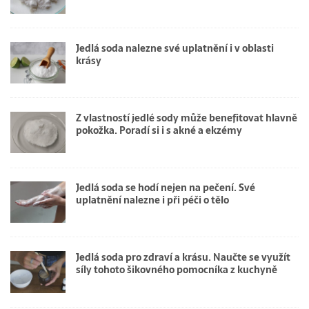
Jedlá soda nalezne své uplatnění i v oblasti
krásy
Z vlastností jedlé sody může benefitovat hlavně
pokožka. Poradí si i s akné a ekzémy
Jedlá soda se hodí nejen na pečení. Své
uplatnění nalezne i při péči o tělo
Jedlá soda pro zdraví a krásu. Naučte se využít
síly tohoto šikovného pomocníka z kuchyně