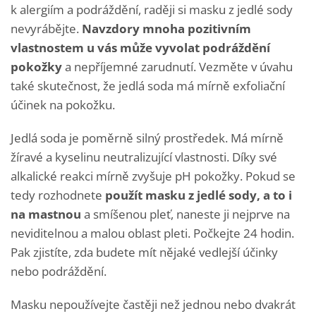
k alergiím a podráždění, raději si masku z jedlé sody
nevyrábějte.
Navzdory mnoha pozitivním
vlastnostem u vás může vyvolat podráždění
pokožky
a nepříjemné zarudnutí. Vezměte v úvahu
také skutečnost, že jedlá soda má mírně exfoliační
účinek na pokožku.
Jedlá soda je poměrně silný prostředek. Má mírně
žíravé a kyselinu neutralizující vlastnosti. Díky své
alkalické reakci mírně zvyšuje pH pokožky. Pokud se
tedy rozhodnete
použít masku z jedlé sody, a to i
na mastnou
a smíšenou pleť, naneste ji nejprve na
neviditelnou a malou oblast pleti. Počkejte 24 hodin.
Pak zjistíte, zda budete mít nějaké vedlejší účinky
nebo podráždění.
Masku nepoužívejte častěji než jednou nebo dvakrát