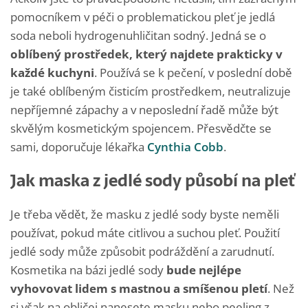
pomocníkem v péči o problematickou pleť je jedlá
soda neboli hydrogenuhličitan sodný. Jedná se o
oblíbený prostředek, který najdete prakticky v
každé kuchyni
. Používá se k pečení, v poslední době
je také oblíbeným čisticím prostředkem, neutralizuje
nepříjemné zápachy a v neposlední řadě může být
skvělým kosmetickým spojencem. Přesvědčte se
sami, doporučuje lékařka
Cynthia Cobb
.
Jak maska z jedlé sody působí na pleť
Je třeba vědět, že masku z jedlé sody byste neměli
používat, pokud máte citlivou a suchou pleť. Použití
jedlé sody může způsobit podráždění a zarudnutí.
Kosmetika na bázi jedlé sody
bude nejlépe
vyhovovat lidem s mastnou a smíšenou pletí
. Než
si však na obličej nanesete masku nebo peeling z