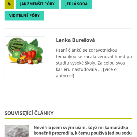
JAK ZMENŠIT PÓRY
JEDLÁ SODA
VIDITELNÉ PÓRY
Lenka Burešová
Psaní článků se zdravotnickou
tematikou se začala věnovat hned po
studiu vysoké školy. Za celou svou
kariéru nastudovala ...
[Více o
autorovi]
SOUVISEJÍCÍ ČLÁNKY
Nevěřila jsem svým uším, když mi kamarádka
konečně prozradila, k čemu používá jedlou sodu