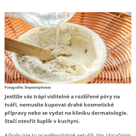
Fotografie: Depositphotos
Jestliže vás trápí viditelné a rozšířené póry na
tváři, nemusíte kupovat drahé kosmetické
přípravy nebo se vydat na kliniku dermatologie.
Stačí otevřít šuplík v kuchyni.
Ačkoliv jste to pravděpodobně netušili, tím zázračným