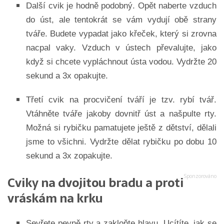
Další cvik je hodně podobný. Opět naberte vzduch
do úst, ale tentokrát se vám vydují obě strany
tváře. Budete vypadat jako křeček, který si zrovna
nacpal vaky. Vzduch v ústech převalujte, jako
když si chcete vypláchnout ústa vodou. Vydržte 20
sekund a 3x opakujte.
Třetí cvik na procvičení tváří je tzv. rybí tvář.
Vtáhněte tváře jakoby dovnitř úst a našpulte rty.
Možná si rybičku pamatujete ještě z dětství, dělali
jsme to všichni. Vydržte dělat rybičku po dobu 10
sekund a 3x zopakujte.
Cviky na dvojitou bradu a proti
vráskám na krku
Sevřete pevně rty a zakloňte hlavu. Ucítíte, jak se