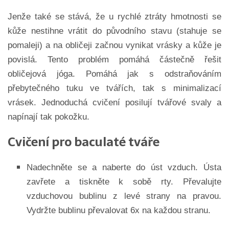
Jenže také se stává, že u rychlé ztráty hmotnosti se
kůže nestihne vrátit do původního stavu (stahuje se
pomaleji) a na obličeji začnou vynikat vrásky a kůže je
povislá. Tento problém pomáhá částečně řešit
obličejová jóga. Pomáhá jak s odstraňováním
přebytečného tuku ve tvářích, tak s minimalizací
vrásek. Jednoduchá cvičení posilují tvářové svaly a
napínají tak pokožku.
Cvičení pro baculaté tváře
Nadechněte se a naberte do úst vzduch. Ústa
zavřete a tiskněte k sobě rty. Převalujte
vzduchovou bublinu z levé strany na pravou.
Vydržte bublinu převalovat 6x na každou stranu.