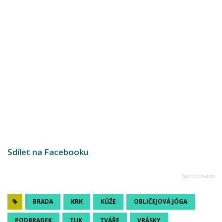
Sdílet na Facebooku
BRADA
KRK
KŮŽE
OBLIČEJOVÁ JÓGA
PODBRADEK
TUK
TVÁŘE
VRÁSKY