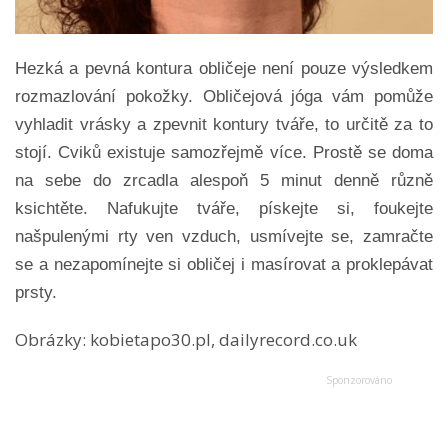
Hezká a pevná kontura obličeje není pouze výsledkem
rozmazlování pokožky. Obličejová jóga vám pomůže
vyhladit vrásky a zpevnit kontury tváře, to určitě za to
stojí. Cviků existuje samozřejmě více. Prostě se doma
na sebe do zrcadla alespoň 5 minut denně různě
ksichtěte. Nafukujte tváře, pískejte si, foukejte
našpulenými rty ven vzduch, usmívejte se, zamračte
se a nezapomínejte si obličej i masírovat a proklepávat
prsty.
Obrázky: kobietapo30.pl, dailyrecord.co.uk