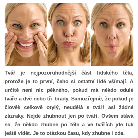
Tvář je nejpozoruhodnější část lidského těla,
protože je to první, čeho si ostatní lidé všímají. A
určitě není nic pěkného, pokud má někdo odulé
tváře a dvě nebo tři brady. Samozřejmě, že pokud je
člověk celkově otylý, neudělá s tváři asi žádné
zázraky. Nejde zhubnout jen po tváři. Ovšem stává
se, že někdo zhubne po těle a ve tvářích jde tuk
ještě vidět. Je to otázkou času, kdy zhubne i zde.