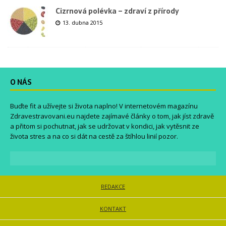
Cizrnová polévka – zdraví z přírody
13. dubna 2015
O NÁS
Buďte fit a užívejte si života naplno! V internetovém magazínu
Zdravestravovani.eu
najdete zajímavé články o tom, jak jíst zdravě
a přitom si pochutnat, jak se udržovat v kondici, jak vytěsnit ze
života stres a na co si dát na cestě za štíhlou linií pozor.
REDAKCE
KONTAKT