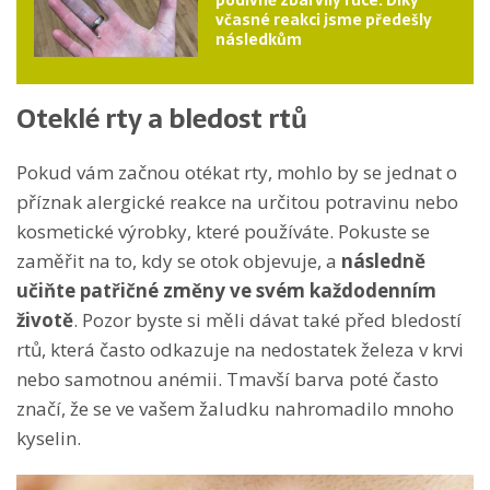
včasné reakci jsme předešly
následkům
Oteklé rty a bledost rtů
Pokud vám začnou otékat rty, mohlo by se jednat o
příznak alergické reakce na určitou potravinu nebo
kosmetické výrobky, které používáte. Pokuste se
zaměřit na to, kdy se otok objevuje, a
následně
učiňte patřičné změny ve svém každodenním
životě
. Pozor byste si měli dávat také před bledostí
rtů, která často odkazuje na nedostatek železa v krvi
nebo samotnou anémii. Tmavší barva poté často
značí, že se ve vašem žaludku nahromadilo mnoho
kyselin.