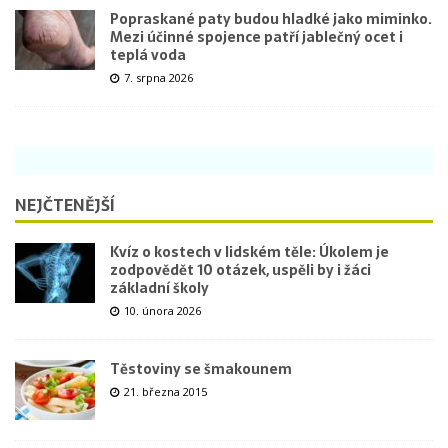
Popraskané paty budou hladké jako miminko.
Mezi účinné spojence patří jablečný ocet i
teplá voda
7. srpna 2026
NEJČTENĚJŠÍ
Kvíz o kostech v lidském těle: Úkolem je
zodpovědět 10 otázek, uspěli by i žáci
základní školy
10. února 2026
Těstoviny se šmakounem
21. března 2015