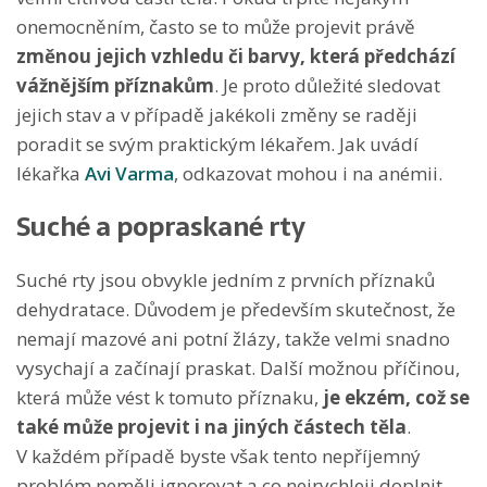
onemocněním, často se to může projevit právě
změnou jejich vzhledu či barvy, která předchází
vážnějším příznakům
. Je proto důležité sledovat
jejich stav a v případě jakékoli změny se raději
poradit se svým praktickým lékařem. Jak uvádí
lékařka
Avi Varma
, odkazovat mohou i na anémii.
Suché a popraskané rty
Suché rty jsou obvykle jedním z prvních příznaků
dehydratace. Důvodem je především skutečnost, že
nemají mazové ani potní žlázy, takže velmi snadno
vysychají a začínají praskat. Další možnou příčinou,
která může vést k tomuto příznaku,
je ekzém, což se
také může projevit i na jiných částech těla
.
V každém případě byste však tento nepříjemný
problém neměli ignorovat a co nejrychleji doplnit