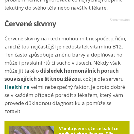
tekutiny do svého těla nebo navštívit lékaře.
Červené skvrny
Červené skvrny na rtech mohou mít nespočet příčin,
z nichž tou nejčastější je nedostatek vitamínu B12.
Ten často způsobuje změnu barvy a doplňovat ho
může i praskání rtů či sucho v ústech. Někdy však
může jít také o
důsledek hormonálních poruch
souvisejících se štítnou žlázou
, což je dle serveru
Healthline
velmi nebezpečný faktor. Je proto dobré
se v každém případě poradit s lékařem, který vám
provede důkladnou diagnostiku a pomůže se
zotavit.
Všimla jsem si, že se babičce
podivně zbarvily ruce. Díky