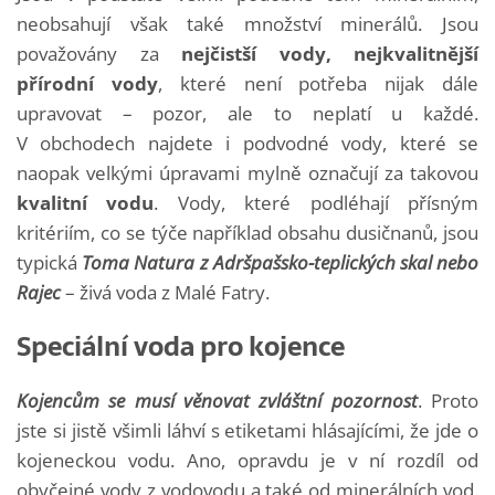
neobsahují však také množství minerálů. Jsou
považovány za
nejčistší vody, nejkvalitnější
přírodní vody
, které není potřeba nijak dále
upravovat – pozor, ale to neplatí u každé.
V obchodech najdete i podvodné vody, které se
naopak velkými úpravami mylně označují za takovou
kvalitní vodu
. Vody, které podléhají přísným
kritériím, co se týče například obsahu dusičnanů, jsou
typická
Toma Natura z Adršpašsko-teplických skal nebo
Rajec
– živá voda z Malé Fatry.
Speciální voda pro kojence
Kojencům se musí věnovat zvláštní pozornost
. Proto
jste si jistě všimli láhví s etiketami hlásajícími, že jde o
kojeneckou vodu. Ano, opravdu je v ní rozdíl od
obyčejné vody z vodovodu a také od minerálních vod.