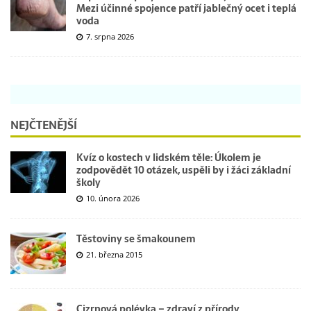
Mezi účinné spojence patří jablečný ocet i teplá
voda
7. srpna 2026
NEJČTENĚJŠÍ
Kvíz o kostech v lidském těle: Úkolem je
zodpovědět 10 otázek, uspěli by i žáci základní
školy
10. února 2026
Těstoviny se šmakounem
21. března 2015
Cizrnová polévka – zdraví z přírody