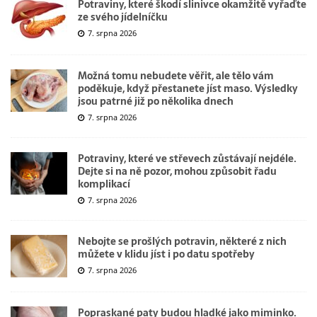
Potraviny, které škodí slinivce okamžitě vyřaďte
ze svého jídelníčku
7. srpna 2026
Možná tomu nebudete věřit, ale tělo vám
poděkuje, když přestanete jíst maso. Výsledky
jsou patrné již po několika dnech
7. srpna 2026
Potraviny, které ve střevech zůstávají nejdéle.
Dejte si na ně pozor, mohou způsobit řadu
komplikací
7. srpna 2026
Nebojte se prošlých potravin, některé z nich
můžete v klidu jíst i po datu spotřeby
7. srpna 2026
Popraskané paty budou hladké jako miminko.