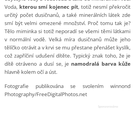
Voda,
kterou smí kojenec pít
, totiž nesmí překročit
určitý počet dusičnanů, a také minerálních látek zde
smí být velmi omezené množství. Proč tomu tak je?
Tělo miminka si totiž neporadí se všemi těmi látkami
v normální vodě. Velká míra dusičnanů může jeho
tělíčko otrávit a v krvi se mu přestane přenášet kyslík,
což zapříčiní udušení dítěte. Typický znak toho, že je
dítě otráveno a dusí se, je
namodralá barva kůže
hlavně kolem očí a úst.
Fotografie publikována se svolením winnond
Photography/FreeDigitalPhotos.net