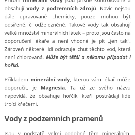
Přitom
minerální vody
jsou přísně kontrolované a
obsahují
vody z podzemních zdrojů
. Navíc nejsou
dále upravované chemicky, pouze mohou být
odsiřené, či odželezněné. Takové vody tak obsahují
velké množství minerálních látek – proto jsou často na
doporučení lékaře a není vhodné je pít „jen tak“.
Zároveň některé lidi odrazuje chuť těchto vod, která
není chlorovaná.
Může být těžší a někomu připadat i
hořká.
Příkladem
minerální vody
, kterou vám lékař může
doporučit, je
Magnesia
. Ta už ze svého názvu
napovídá, že obsahuje hořčík, kteří postrádají lidé
trpící křečemi.
Vody z podzemních pramenů
Jsou v podstatě velmi podobné těm minerálním,