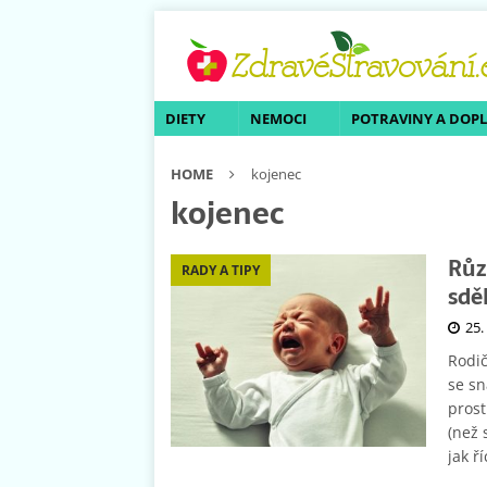
DIETY
NEMOCI
POTRAVINY A DOP
HOME
kojenec
kojenec
Růz
RADY A TIPY
sdě
25.
Rodič
se sn
prost
(než 
jak ř