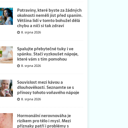
Potraviny, které byste za žádných
okolností neměli jíst před spaním.
Většina lidí v tomto bohužel dělá
chybu a ničí si tak zdraví
8. srpna 2026
Spalujte přebytečné tuky i ve
spánku. Stačí vyzkoušet nápoje,
které vám s tím pomohou
8. srpna 2026
Souvislost mezi kávou a
dlouhověkostí. Seznamte se s
přínosy tohoto voňavého nápoje
8. srpna 2026
Hormonální nerovnováha je
rizikem pro tělo i mysl. Mezi
příznaky patří i problémy s