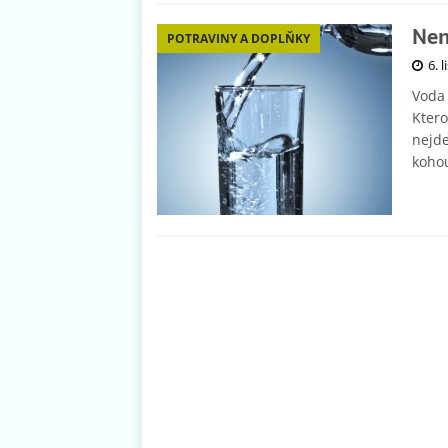
Nen
POTRAVINY A DOPLŇKY
6. 
Voda 
Ktero
nejde
koho