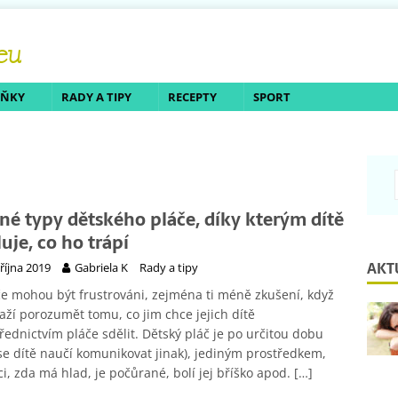
LŇKY
RADY A TIPY
RECEPTY
SPORT
né typy dětského pláče, díky kterým dítě
luje, co ho trápí
AKT
 října 2019
Gabriela K
Rady a tipy
e mohou být frustrováni, zejména ti méně zkušení, když
aží porozumět tomu, co jim chce jejich dítě
řednictvím pláče sdělit. Dětský pláč je po určitou dobu
se dítě naučí komunikovat jinak), jediným prostředkem,
íci, zda má hlad, je počůrané, bolí jej bříško apod.
[…]