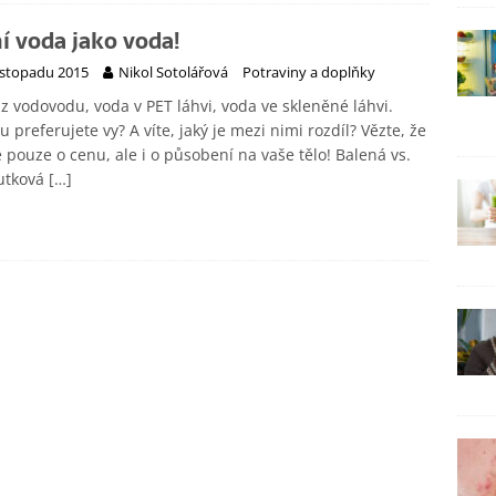
í voda jako voda!
listopadu 2015
Nikol Sotolářová
Potraviny a doplňky
z vodovodu, voda v PET láhvi, voda ve skleněné láhvi.
u preferujete vy? A víte, jaký je mezi nimi rozdíl? Vězte, že
 pouze o cenu, ale i o působení na vaše tělo! Balená vs.
utková
[…]