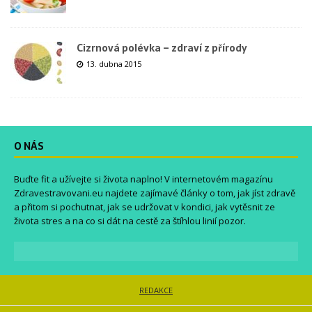
Cizrnová polévka – zdraví z přírody
13. dubna 2015
O NÁS
Buďte fit a užívejte si života naplno! V internetovém magazínu
Zdravestravovani.eu
najdete zajímavé články o tom, jak jíst zdravě
a přitom si pochutnat, jak se udržovat v kondici, jak vytěsnit ze
života stres a na co si dát na cestě za štíhlou linií pozor.
REDAKCE