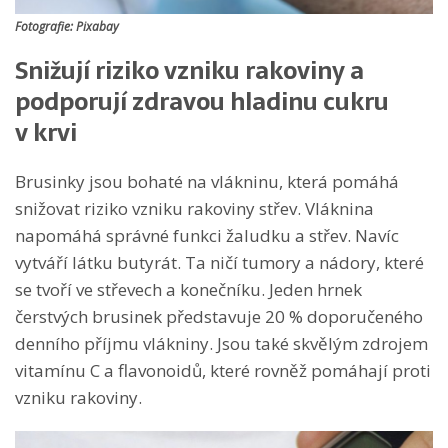
Fotografie: Pixabay
Snižují riziko vzniku rakoviny a
podporují zdravou hladinu cukru
v krvi
Brusinky jsou bohaté na vlákninu, která pomáhá
snižovat riziko vzniku rakoviny střev. Vláknina
napomáhá správné funkci žaludku a střev. Navíc
vytváří látku butyrát. Ta ničí tumory a nádory, které
se tvoří ve střevech a konečníku. Jeden hrnek
čerstvých brusinek představuje 20 % doporučeného
denního příjmu vlákniny. Jsou také skvělým zdrojem
vitamínu C a flavonoidů, které rovněž pomáhají proti
vzniku rakoviny.