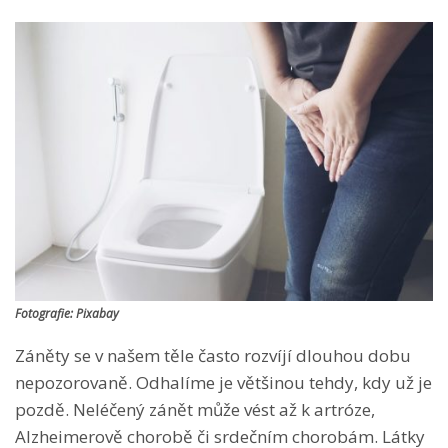
Fotografie: Pixabay
Záněty se v našem těle často rozvíjí dlouhou dobu
nepozorovaně. Odhalíme je většinou tehdy, kdy už je
pozdě. Neléčený zánět může vést až k artróze,
Alzheimerově chorobě či srdečním chorobám. Látky