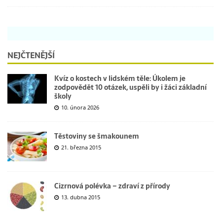
NEJČTENĚJŠÍ
Kvíz o kostech v lidském těle: Úkolem je
zodpovědět 10 otázek, uspěli by i žáci základní
školy
10. února 2026
Těstoviny se šmakounem
21. března 2015
Cizrnová polévka – zdraví z přírody
13. dubna 2015