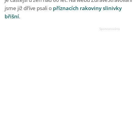
jsme již dříve psali o
příznacích rakoviny slinivky
břišní
.