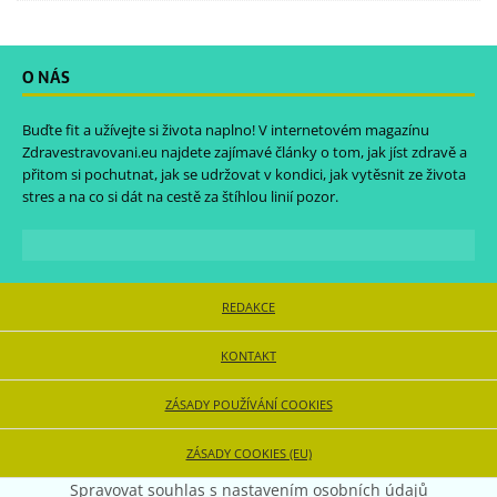
O NÁS
Buďte fit a užívejte si života naplno! V internetovém magazínu
Zdravestravovani.eu
najdete zajímavé články o tom, jak jíst zdravě a
přitom si pochutnat, jak se udržovat v kondici, jak vytěsnit ze života
stres a na co si dát na cestě za štíhlou linií pozor.
REDAKCE
KONTAKT
ZÁSADY POUŽÍVÁNÍ COOKIES
ZÁSADY COOKIES (EU)
Spravovat souhlas s nastavením osobních údajů