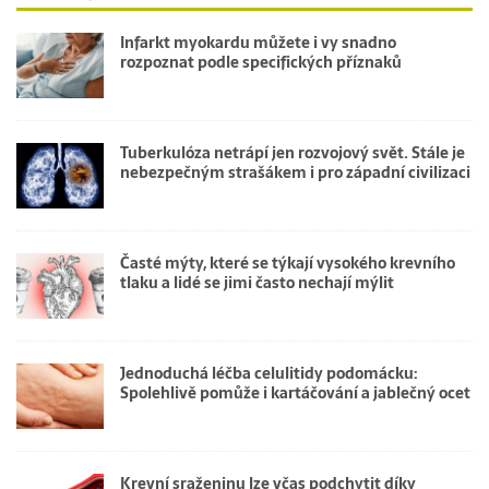
Infarkt myokardu můžete i vy snadno
rozpoznat podle specifických příznaků
Tuberkulóza netrápí jen rozvojový svět. Stále je
nebezpečným strašákem i pro západní civilizaci
Časté mýty, které se týkají vysokého krevního
tlaku a lidé se jimi často nechají mýlit
Jednoduchá léčba celulitidy podomácku:
Spolehlivě pomůže i kartáčování a jablečný ocet
Krevní sraženinu lze včas podchytit díky