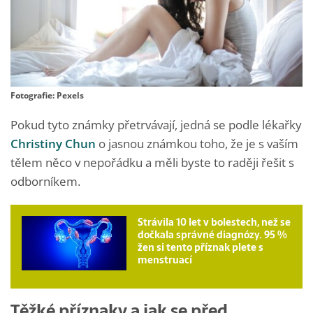
Fotografie: Pexels
Pokud tyto známky přetrvávají, jedná se podle lékařky
Christiny Chun
o jasnou známkou toho, že je s vaším
tělem něco v nepořádku a měli byste to raději řešit s
odborníkem.
Strávila 10 let v bolestech, než se
dočkala správné diagnózy. 95 %
žen si tento příznak plete s
menstruací
Těžké příznaky a jak se před