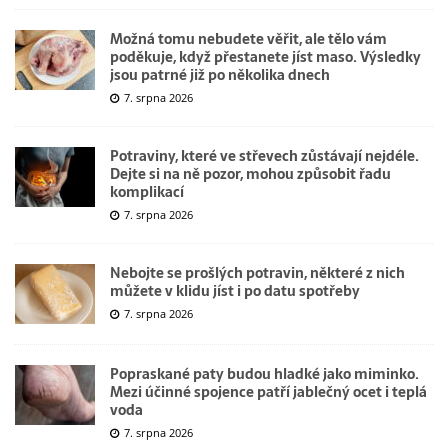
Možná tomu nebudete věřit, ale tělo vám
poděkuje, když přestanete jíst maso. Výsledky
jsou patrné již po několika dnech
7. srpna 2026
Potraviny, které ve střevech zůstávají nejdéle.
Dejte si na ně pozor, mohou způsobit řadu
komplikací
7. srpna 2026
Nebojte se prošlých potravin, některé z nich
můžete v klidu jíst i po datu spotřeby
7. srpna 2026
Popraskané paty budou hladké jako miminko.
Mezi účinné spojence patří jablečný ocet i teplá
voda
7. srpna 2026