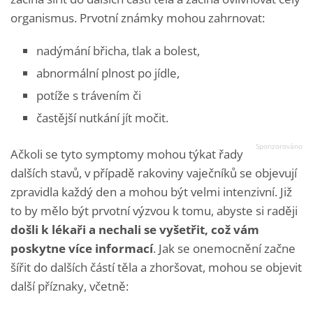
organismus. Prvotní známky mohou zahrnovat:
nadýmání břicha, tlak a bolest,
abnormální plnost po jídle,
potíže s trávením či
častější nutkání jít močit.
Ačkoli se tyto symptomy mohou týkat řady
dalších stavů, v případě rakoviny vaječníků se objevují
zpravidla každý den a mohou být velmi intenzivní. Již
to by mělo být prvotní výzvou k tomu, abyste si raději
došli k lékaři a nechali se vyšetřit, což vám
poskytne více informací
. Jak se onemocnění začne
šířit do dalších částí těla a zhoršovat, mohou se objevit
další příznaky, včetně: