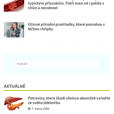
typickým příznakům. Patří mezi ně i potíže s
chůzí a nevolnost
Účinné přírodní prostředky, které pomohou s
léčbou chřipky
AKTUÁLNĚ
Potraviny, které škodí slinivce okamžitě vyřaďte
ze svého jídelníčku
7. srpna 2026