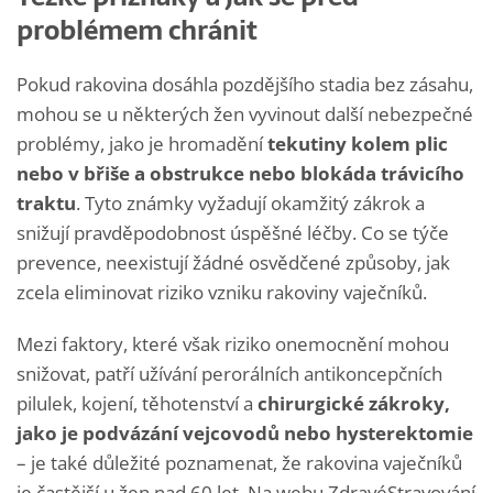
problémem chránit
Pokud rakovina dosáhla pozdějšího stadia bez zásahu,
mohou se u některých žen vyvinout další nebezpečné
problémy, jako je hromadění
tekutiny kolem plic
nebo v břiše a obstrukce nebo blokáda trávicího
traktu
. Tyto známky vyžadují okamžitý zákrok a
snižují pravděpodobnost úspěšné léčby. Co se týče
prevence, neexistují žádné osvědčené způsoby, jak
zcela eliminovat riziko vzniku rakoviny vaječníků.
Mezi faktory, které však riziko onemocnění mohou
snižovat, patří užívání perorálních antikoncepčních
pilulek, kojení, těhotenství a
chirurgické zákroky,
jako je podvázání vejcovodů nebo hysterektomie
– je také důležité poznamenat, že rakovina vaječníků
je častější u žen nad 60 let. Na webu ZdravéStravování