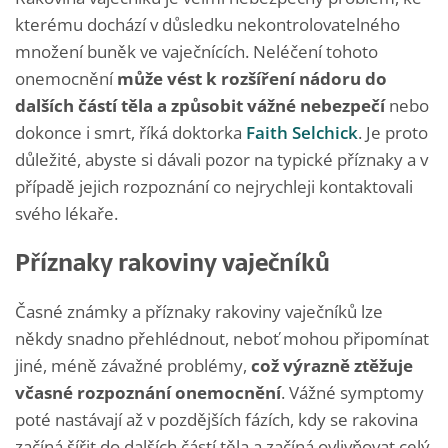
kterému dochází v důsledku nekontrolovatelného
množení buněk ve vaječnících. Neléčení tohoto
onemocnění
může vést k rozšíření nádoru do
dalších částí těla a způsobit vážné nebezpečí
nebo
dokonce i smrt, říká doktorka
Faith Selchick
. Je proto
důležité, abyste si dávali pozor na typické příznaky a v
případě jejich rozpoznání co nejrychleji kontaktovali
svého lékaře.
Příznaky rakoviny vaječníků
Časné známky a příznaky rakoviny vaječníků lze
někdy snadno přehlédnout, neboť mohou připomínat
jiné, méně závažné problémy,
což výrazně ztěžuje
včasné rozpoznání onemocnění
. Vážné symptomy
poté nastávají až v pozdějších fázích, kdy se rakovina
začíná šířit do dalších částí těla a začíná ovlivňovat celý