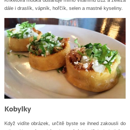
Kriketová mouka obsahuje mimo vitamínu B12 a železa
dále i draslík, vápník, hořčík, selen a mastné kyseliny.
Kobylky
Když vidíte obrázek, určitě byste se ihned zakousli do