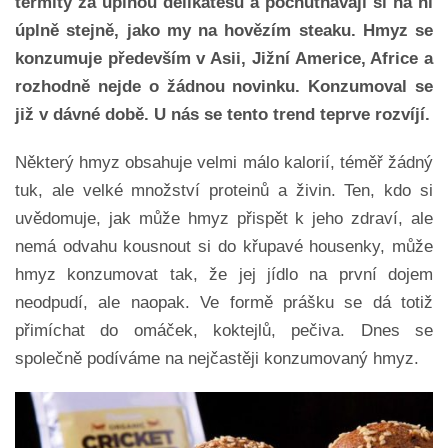
termity za úplnou delikatesu a pochutnávají si na ní
úplně stejně, jako my na hovězím steaku. Hmyz se
konzumuje především v Asii, Jižní Americe, Africe a
rozhodně nejde o žádnou novinku. Konzumoval se
již v dávné době. U nás se tento trend teprve rozvíjí.
Některý hmyz obsahuje velmi málo kalorií, téměř žádný
tuk, ale velké množství proteinů a živin. Ten, kdo si
uvědomuje, jak může hmyz přispět k jeho zdraví, ale
nemá odvahu kousnout si do křupavé housenky, může
hmyz konzumovat tak, že jej jídlo na první dojem
neodpudí, ale naopak. Ve formě prášku se dá totiž
přimíchat do omáček, koktejlů, pečiva. Dnes se
společně podíváme na nejčastěji konzumovaný hmyz.