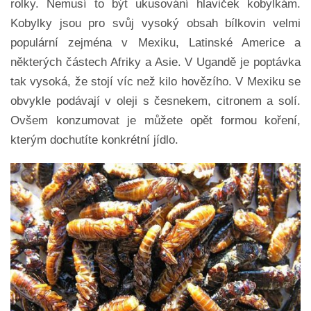
rolky. Nemusí to být ukusování hlaviček kobylkám.
Kobylky jsou pro svůj vysoký obsah bílkovin velmi
populární zejména v Mexiku, Latinské Americe a
některých částech Afriky a Asie. V Ugandě je poptávka
tak vysoká, že stojí víc než kilo hovězího. V Mexiku se
obvykle podávají v oleji s česnekem, citronem a solí.
Ovšem konzumovat je můžete opět formou koření,
kterým dochutíte konkrétní jídlo.