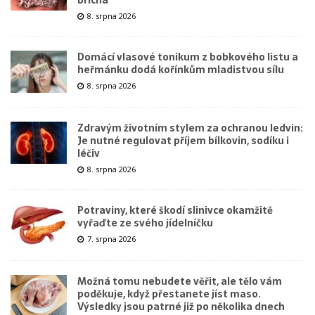
8. srpna 2026
Domácí vlasové tonikum z bobkového listu a
heřmánku dodá kořínkům mladistvou sílu
8. srpna 2026
Zdravým životním stylem za ochranou ledvin:
Je nutné regulovat příjem bílkovin, sodíku i
léčiv
8. srpna 2026
Potraviny, které škodí slinivce okamžitě
vyřaďte ze svého jídelníčku
7. srpna 2026
Možná tomu nebudete věřit, ale tělo vám
poděkuje, když přestanete jíst maso.
Výsledky jsou patrné již po několika dnech