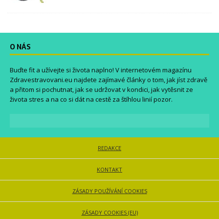
O NÁS
Buďte fit a užívejte si života naplno! V internetovém magazínu
Zdravestravovani.eu
najdete zajímavé články o tom, jak jíst zdravě
a přitom si pochutnat, jak se udržovat v kondici, jak vytěsnit ze
života stres a na co si dát na cestě za štíhlou linií pozor.
REDAKCE
KONTAKT
ZÁSADY POUŽÍVÁNÍ COOKIES
ZÁSADY COOKIES (EU)