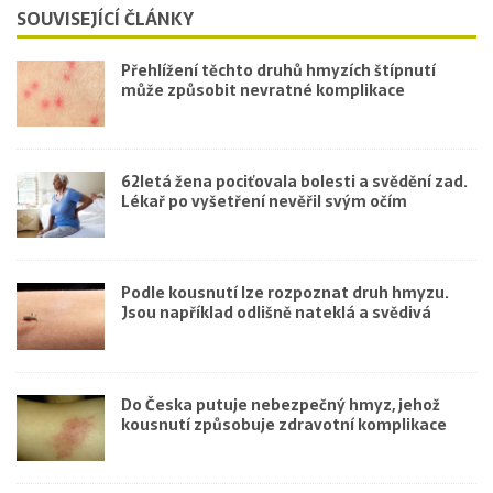
SOUVISEJÍCÍ ČLÁNKY
Přehlížení těchto druhů hmyzích štípnutí
může způsobit nevratné komplikace
62letá žena pociťovala bolesti a svědění zad.
Lékař po vyšetření nevěřil svým očím
Podle kousnutí lze rozpoznat druh hmyzu.
Jsou například odlišně nateklá a svědivá
Do Česka putuje nebezpečný hmyz, jehož
kousnutí způsobuje zdravotní komplikace