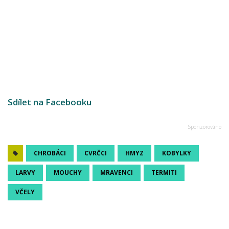
Sdílet na Facebooku
CHROBÁCI
CVRČCI
HMYZ
KOBYLKY
LARVY
MOUCHY
MRAVENCI
TERMITI
VČELY