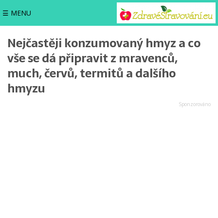
☰ MENU
Nejčastěji konzumovaný hmyz a co
vše se dá připravit z mravenců,
much, červů, termitů a dalšího
hmyzu