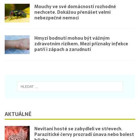
Mouchy ve své domácnosti rozhodně
nechcete. Dokážou přenášet velmi
nebezpečné nemoci
Hmyzí bodnutí mohou být vážným
zdravotním rizikem. Mezí příznaky infekce
patří i zápach a zarudnutí
AKTUÁLNĚ
Nevítaní hosté se zabydleli ve střevech.
Parazitické červy prozradí únava nebo bolest
břicha