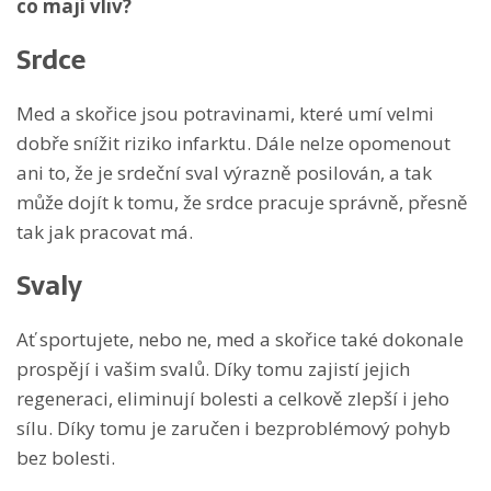
co mají vliv?
Srdce
Med a skořice jsou potravinami, které umí velmi
dobře snížit riziko infarktu. Dále nelze opomenout
ani to, že je srdeční sval výrazně posilován, a tak
může dojít k tomu, že srdce pracuje správně, přesně
tak jak pracovat má.
Svaly
Ať sportujete, nebo ne, med a skořice také dokonale
prospějí i vašim svalů. Díky tomu zajistí jejich
regeneraci, eliminují bolesti a celkově zlepší i jeho
sílu. Díky tomu je zaručen i bezproblémový pohyb
bez bolesti.