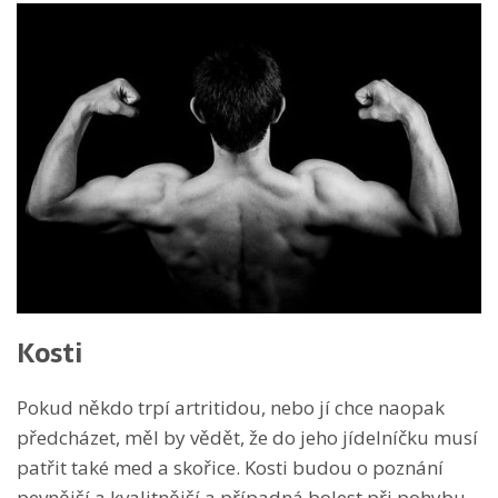
Kosti
Pokud někdo trpí artritidou, nebo jí chce naopak
předcházet, měl by vědět, že do jeho jídelníčku musí
patřit také med a skořice. Kosti budou o poznání
pevnější a kvalitnější a případná bolest při pohybu