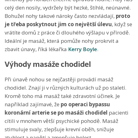
celý den nosily, vydržely být hezké, štíhlé, neúnavné.
Bohužel nohy takové nároky často nezvládají,
proto
je třeba poskytnout jim co největší úlevu
, když se
vrátíte domů z práce či dlouhého výšlapu v přírodě.
Ideální je masáž, která pomůže nohy prokrvit a
zbavit únavy, říká lékařka
Kerry Boyle
.
Výhody masáže chodidel
Při únavě nohou se nejčastěji provádí masáž
chodidel. Znají ji v různých kulturách už po staletí.
Kromě toho má masáž také zdravotní účinek. Je
například zajímavé, že
po operaci bypassu
koronární arterie se po masáži chodidel
pacienti
cítili v mnohem větší psychické pohodě. Masáž
stimuluje svaly, zlepšuje krevní oběh, snižuje
ztuhlost a napětí a zmenšuje bolest.