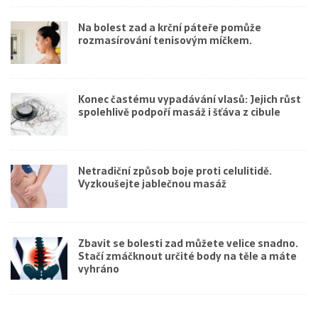
Na bolest zad a krční páteře pomůže
rozmasírování tenisovým míčkem.
Konec častému vypadávání vlasů: Jejich růst
spolehlivě podpoří masáž i šťáva z cibule
Netradiční způsob boje proti celulitidě.
Vyzkoušejte jablečnou masáž
Zbavit se bolesti zad můžete velice snadno.
Stačí zmáčknout určité body na těle a máte
vyhráno